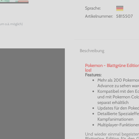
Sprache:
Artikelnummer:
5815507
num o.ä. möglich)
Beschreibung
Pokemon
- Blattgrüne Editio
los!
Features:
Mehr als 200
Pokemo
Advance
zu sehen war
Kompatibel mit den E
und mit
Pokemon
Col
separat erhältlich
Updates für den
Poke
Detaillierte Spezialef
Kampfanimationen
Multiplayer-Funktionen 
Und wieder einmal begeiste
Blattgrüne Edition für den
G