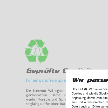
Geprüfte Qualität
Wir passe
Für einwandfreie Spielerlebnisse
Hey Du! 🎮 Wir verwenden
Die Nintento Wii eignet sich perfekt für Retro-Ga
Cookies sind wie die Sideki
gleichermaßen. Damit du ein einwandfreies Spie
Anpassung, damit Dein Einka
werden Konsole und Game in unserer Reparatur-Werks
zu – und wir versprechen, d
sorgfältig auf Funktionalität getestet, gereinigt und bei Bed
Daten auch an Dritte weite