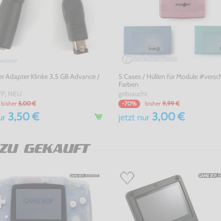
r Adapter Klinke 3,5 GB Advance /
5 Cases / Hüllen für Module #vers
Farben
P, NEU
gebraucht
bisher
5,00 €
bisher
9,99 €
-70%
3,50 €
3,00 €
ur
jetzt
nur
ZU GEKAUFT