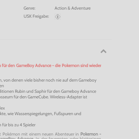
Genre:
Action & Adventure
USK Freigabe:
n für den
GameBoy
Advance
- die
Pokemon
sind wieder
n
, von denen viele bisher noch nie auf dem Gameboy
en
ditionen Rubin und Saphir für den Gameboy
Advance
osseum
für den
GameCube
.
Wireless-Adapter
ist
dex
fekte, wie Wasserspiegelungen, Fußspuren und
für bis zu 4 Spieler
rt
Pokémon
mit einem neuen Abenteuer in
Pokemon
-
ameBoy
Advance
. In der feuerroten oder blattgrünen