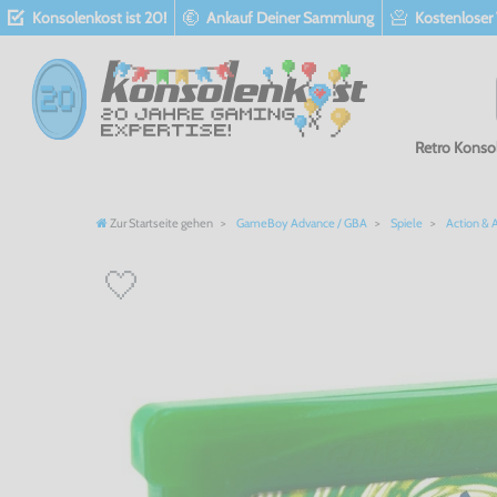
Konsolenkost ist 20!
Ankauf Deiner Sammlung
Kostenloser
Retro Konso
Zur Startseite gehen
GameBoy Advance / GBA
Spiele
Action & 