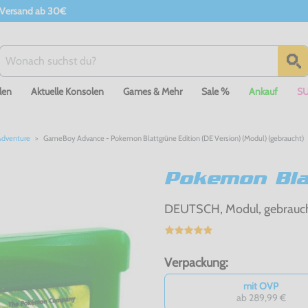
 Versand ab 30€
len
Aktuelle Konsolen
Games & Mehr
Sale %
Ankauf
S
Adventure
GameBoy Advance - Pokemon Blattgrüne Edition (DE Version) (Modul) (gebraucht)
Pokemon Blat
DEUTSCH, Modul, gebrauc
Verpackung:
mit OVP
ab 289,99 €