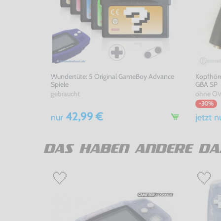
Wundertüte: 5 Original GameBoy Advance
Kopfhöre
Spiele
GBA SP
gebraucht
ohne OV
-30%
42,99 €
nur
jetzt
n
DAS HABEN ANDERE DA