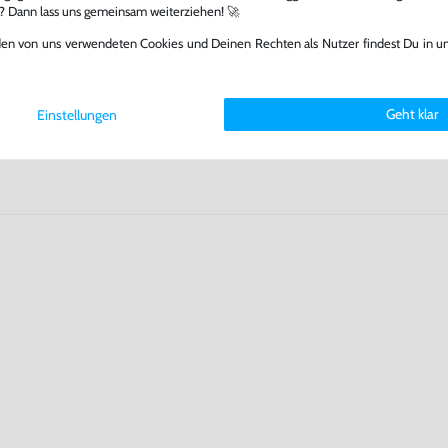
l? Dann lass uns gemeinsam weiterziehen! 🚀
fst oder verkaufst, trägst du
 Games zu verlängern und damit
den von uns verwendeten Cookies und Deinen Rechten als Nutzer findest Du in u
.
Geht klar
Einstellungen