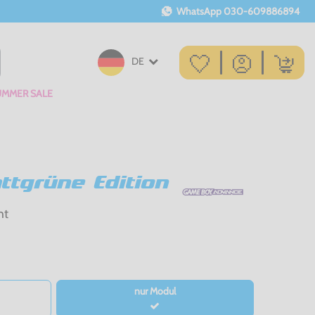
WhatsApp
030-609886894
DE
UMMER SALE
tgrüne Edition
ht
nur Modul