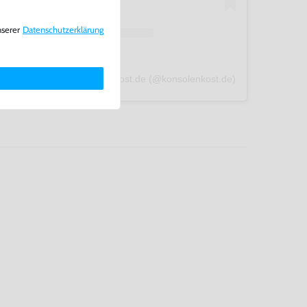
nserer
Daten­schutz­erklärung
A post shared by konsolenkost.de (@konsolenkost.de)