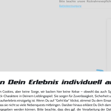
Bitte beachte unsere Rücknahmeverpflich
Batterieentsorgung
n Dein Erlebnis individuell a
 Cookies, aber keine Sorge, wir backen hier keine Kekse – obwohl das auch 
ming-Fans und neue Entdecker
ck-Charaktere in Deinem Lieblingsspiel: Sie sorgen für Zuverlässigkeit, Sicherheit 
lerlebnis genießen kannst,
ufserlebnis einzigartig ist. Wenn Du auf "Geht klar" klickst, stimmst Du dem Einsatz
tatt von unseren Fachkräften
ass sie nicht so viele Nebenquests mitbringen. Darüber hinaus erklärst Du Dich dam
arf repariert.
rgegeben werden können. Bitte beachte, dass dies ggf. die Verarbeitung der Da