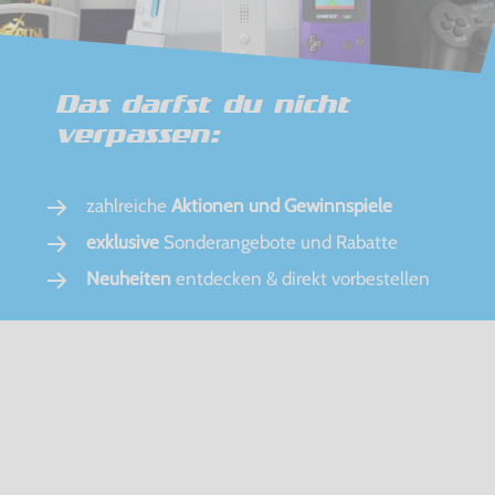
Das darfst du nicht
verpassen:
zahlreiche
Aktionen und Gewinnspiele
exklusive
Sonderangebote und Rabatte
Neuheiten
entdecken & direkt vorbestellen