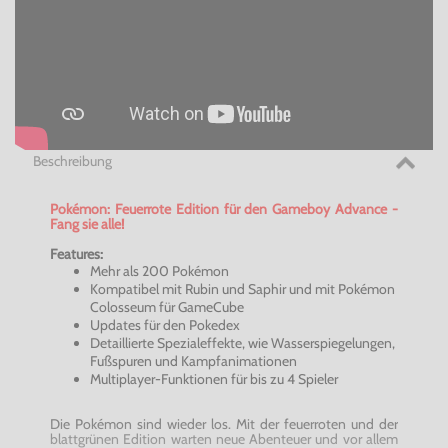
Beschreibung
Pokémon
: Feuerrote Edition für den Gameboy Advance -
Fang sie alle!
Features:
Mehr als 200
Pokémon
Kompatibel mit Rubin und Saphir und mit
Pokémon
Colosseum
für GameCube
Updates für den
Pokedex
Detaillierte Spezialeffekte, wie Wasserspiegelungen,
Fußspuren und Kampfanimationen
Multiplayer-Funktionen für bis zu 4 Spieler
Die
Pokémon
sind wieder los. Mit der feuerroten und der
blattgrünen Edition warten neue Abenteuer und vor allem