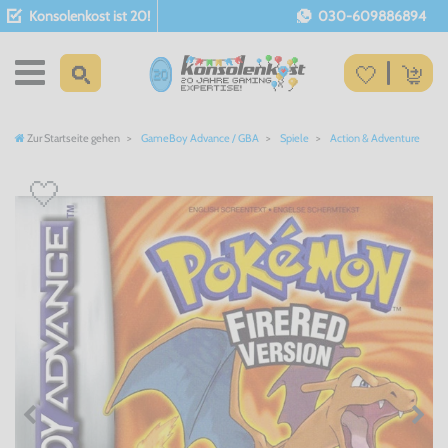
Konsolenkost ist 20!
030-609886894
Zur Startseite gehen
GameBoy Advance / GBA
Spiele
Action & Adventure