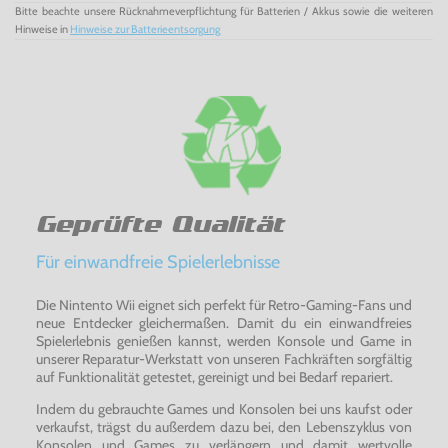
Bitte beachte unsere Rücknahmeverpflichtung für Batterien / Akkus sowie die weiteren
Hinweise in
Hinweise zur Batterieentsorgung
Sammelfieber pur mit
Pokémon
: Feuerrote Edition für den
Gameboy Advance!
In unserem Shop finden Sie über 500 GameBoy Advance
Spiele und viele weitere GameBoy Spiele (GameBoy
Color
und GameBoy
Classic
), die natürlich auch mit dem
GameBoy Advance (+ GBA SP) kompatibel sind.
Geprüfte Qualität
Für einwandfreie Spielerlebnisse
Die Nintento Wii eignet sich perfekt für Retro-Gaming-Fans und
neue Entdecker gleichermaßen. Damit du ein einwandfreies
Spielerlebnis genießen kannst, werden Konsole und Game in
unserer Reparatur-Werkstatt von unseren Fachkräften sorgfältig
auf Funktionalität getestet, gereinigt und bei Bedarf repariert.
Indem du gebrauchte Games und Konsolen bei uns kaufst oder
verkaufst, trägst du außerdem dazu bei, den Lebenszyklus von
Konsolen und Games zu verlängern und damit wertvolle