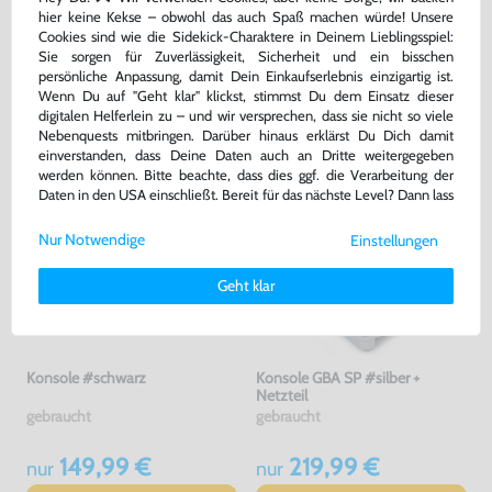
Warenkorb
Warenkorb
hier keine Kekse – obwohl das auch Spaß machen würde! Unsere
Cookies sind wie die Sidekick-Charaktere in Deinem Lieblingsspiel:
Sie sorgen für Zuverlässigkeit, Sicherheit und ein bisschen
DAS HABEN ANDERE DAZU
persönliche Anpassung, damit Dein Einkaufserlebnis einzigartig ist.
Wenn Du auf "Geht klar" klickst, stimmst Du dem Einsatz dieser
GEKAUFT
digitalen Helferlein zu – und wir versprechen, dass sie nicht so viele
Nebenquests mitbringen. Darüber hinaus erklärst Du Dich damit
einverstanden, dass Deine Daten auch an Dritte weitergegeben
werden können. Bitte beachte, dass dies ggf. die Verarbeitung der
Daten in den USA einschließt. Bereit für das nächste Level? Dann lass
uns gemeinsam weiterziehen! 🚀
Nur Notwendige
Einstellungen
Weitere Informationen zu den von uns verwendeten Cookies und
Deinen Rechten als Nutzer findest Du in unserer
Daten­schutz­
Geht klar
erklärung
und unserem
Impressum
.
Konsole #schwarz
Konsole GBA SP #silber +
Netzteil
gebraucht
gebraucht
149,99 €
219,99 €
nur
nur