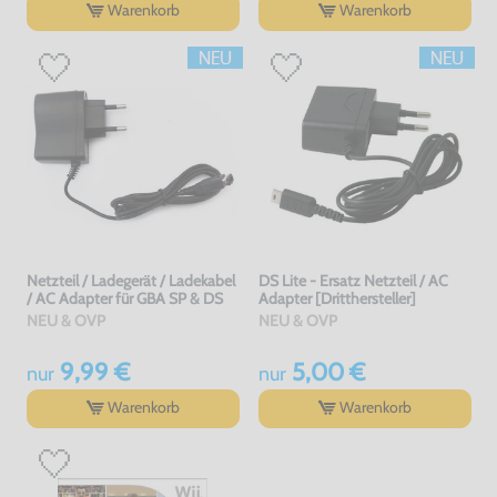
Warenkorb
Warenkorb
Netzteil / Ladegerät / Ladekabel
DS Lite - Ersatz Netzteil / AC
/ AC Adapter für GBA SP & DS
Adapter [Dritthersteller]
NEU & OVP
NEU & OVP
9,99 €
5,00 €
nur
nur
Warenkorb
Warenkorb