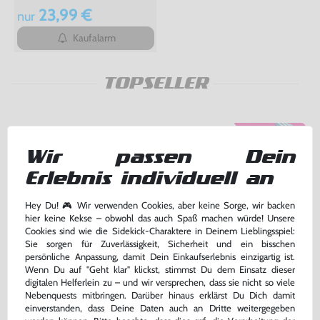
23,99 €
nur
Kaufalarm
TOPSELLER
Wir passen Dein
Erlebnis individuell an
Hey Du! 🎮 Wir verwenden Cookies, aber keine Sorge, wir backen
hier keine Kekse – obwohl das auch Spaß machen würde! Unsere
Cookies sind wie die Sidekick-Charaktere in Deinem Lieblingsspiel:
Sie sorgen für Zuverlässigkeit, Sicherheit und ein bisschen
persönliche Anpassung, damit Dein Einkaufserlebnis einzigartig ist.
Wenn Du auf "Geht klar" klickst, stimmst Du dem Einsatz dieser
Wundertüte: 5 Original
Kopfhörer Adapter Klinke 3,5 GB
digitalen Helferlein zu – und wir versprechen, dass sie nicht so viele
GameBoy Advance Spiele
Advance / GBA SP
Nebenquests mitbringen. Darüber hinaus erklärst Du Dich damit
gebraucht
ohne OVP, NEU
einverstanden, dass Deine Daten auch an Dritte weitergegeben
bisher
5,00 €
-30%