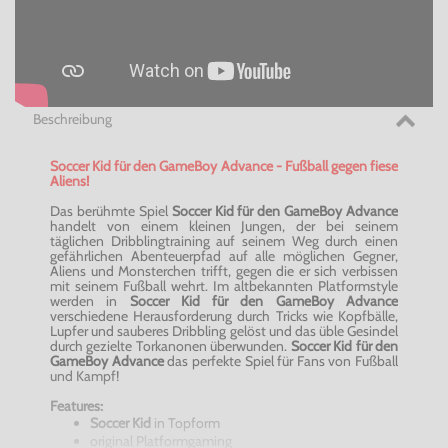
Beschreibung
Soccer Kid für den GameBoy Advance - Fußball gegen fiese
Aliens!
Das berühmte Spiel
Soccer Kid für den GameBoy Advance
handelt von einem kleinen Jungen, der bei seinem
täglichen Dribblingtraining auf seinem Weg durch einen
gefährlichen Abenteuerpfad auf alle möglichen Gegner,
Aliens und Monsterchen trifft, gegen die er sich verbissen
mit seinem Fußball wehrt. Im altbekannten Platformstyle
werden in
Soccer Kid für den GameBoy Advance
verschiedene Herausforderung durch Tricks wie Kopfbälle,
Lupfer und sauberes Dribbling gelöst und das üble Gesindel
durch gezielte Torkanonen überwunden.
Soccer Kid für den
GameBoy Advance
das perfekte Spiel für Fans von Fußball
und Kampf!
Features:
Soccer Kid
in Topform
original Platformgaming