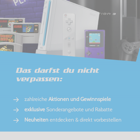
Das darfst du nicht
verpassen:
zahlreiche
Aktionen und Gewinnspiele
exklusive
Sonderangebote und Rabatte
Neuheiten
entdecken & direkt vorbestellen