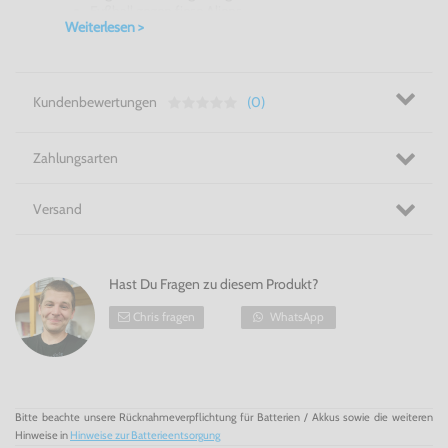
Fußball gegen fiese Aliens
Weiterlesen >
einfaches Gameplay
Soccer Kid für den GameBoy Advance - ein Fußball als
Waffe?
Kundenbewertungen
(0)
In unserem Shop finden Sie über 500 GameBoy Advance
Spiele und viele weitere GameBoy Spiele (GameBoy Color
und GameBoy Classic), die natürlich auch mit dem
GameBoy Advance (+ GBA SP) kompatibel sind.
Zahlungsarten
Versand
Hast Du Fragen zu diesem Produkt?
Chris fragen
WhatsApp
Bitte beachte unsere Rücknahmeverpflichtung für Batterien / Akkus sowie die weiteren
Hinweise in
Hinweise zur Batterieentsorgung