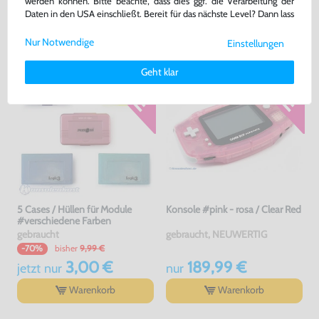
werden können. Bitte beachte, dass dies ggf. die Verarbeitung der
42,99 €
3,50 €
nur
jetzt
nur
Daten in den USA einschließt. Bereit für das nächste Level? Dann lass
uns gemeinsam weiterziehen! 🚀
Warenkorb
Warenkorb
Nur Notwendige
Einstellungen
Weitere Informationen zu den von uns verwendeten Cookies und
Deinen Rechten als Nutzer findest Du in unserer
Daten­schutz­
Geht klar
erklärung
und unserem
Impressum
.
5 Cases / Hüllen für Module
Konsole #pink - rosa / Clear Red
#verschiedene Farben
gebraucht
gebraucht, NEUWERTIG
bisher
9,99 €
-70%
3,00 €
189,99 €
jetzt
nur
nur
Warenkorb
Warenkorb