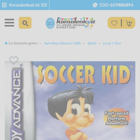
Konsolenkost ist 20!
030-609886894
Zur Startseite gehen
GameBoy Advance / GBA
Spiele
Jump 'n' Run