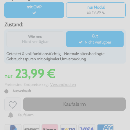
mit OVP
nur Modul
ab 19,99 €
Zustand:
Gut
Wie neu
Nicht verfügbar
Nicht verfügbar
Getestet & voll funktionstüchtig - Normale altersbedingte
Gebrauchsspuren mit originaler Umverpackung
23,99 €
nur
Preise sind Endpreise zzgl.
Versandkosten
Ausverkauft
Kaufalarm
Kaufalarm