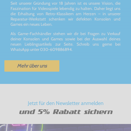
Seit unserer Gründung vor 18 Jahren ist es unsere Vision, die
Faszination für Videospiele lebendig zu halten. Daher liegt uns
die Erhaltung von Retro-Klassikern am Herzen – in unserer
Reparatur-Werkstatt schenken wir defekten Konsolen und
Games ein neues Leben.
Als Game-Fachhändler stehen wir dir bei Fragen zu Verkauf
deiner Konsolen und Games sowie bei der Auswahl deines
neuen Lieblingsartikels zur Seite. Schreib uns gerne bei
WhatsApp unter 030-609886894.
Mehr über uns
Jetzt für den Newsletter anmelden
und 5% Rabatt sichern