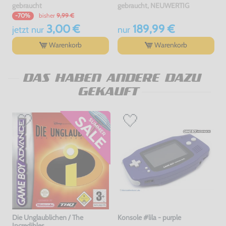
gebraucht
gebraucht, NEUWERTIG
bisher
9,99 €
-70%
3,00 €
189,99 €
jetzt
nur
nur
Warenkorb
Warenkorb
DAS HABEN ANDERE DAZU
GEKAUFT
Die Unglaublichen / The
Konsole #lila - purple
Incredibles