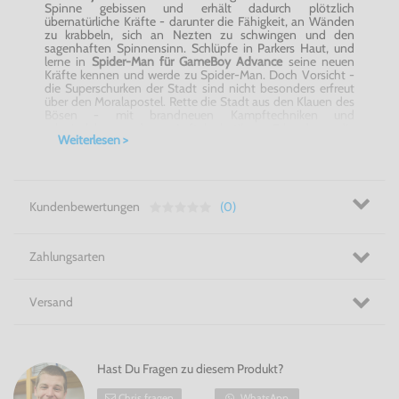
Spinne gebissen und erhält dadurch plötzlich
übernatürliche Kräfte - darunter die Fähigkeit, an Wänden
zu krabbeln, sich an Nezten zu schwingen und den
sagenhaften Spinnensinn. Schlüpfe in Parkers Haut, und
lerne in
Spider-Man für GameBoy Advance
seine neuen
Kräfte kennen und werde zu Spider-Man. Doch Vorsicht -
die Superschurken der Stadt sind nicht besonders erfreut
über den Moralapostel. Rette die Stadt aus den Klauen des
Bösen - mit brandneuen Kampftechniken und
schwindelerregender Luftakrobatik. Erkunde die
Weiterlesen >
weitläufigen Umgebungen aus den Szenen des Films mit
einer größeren Beweglichkeit als je zuvor. Legen in
Spider-
Man für GameBoy Advance
den fiesesten Schurken der
Welt das Handwerk - darunter der Schocker, der Geier und
der Grüne Kobold.
Kundenbewertungen
(0)
Rette New York! - Spider-Man für GameBoy Advance
Zahlungsarten
Versand
Hast Du Fragen zu diesem Produkt?
Chris fragen
WhatsApp