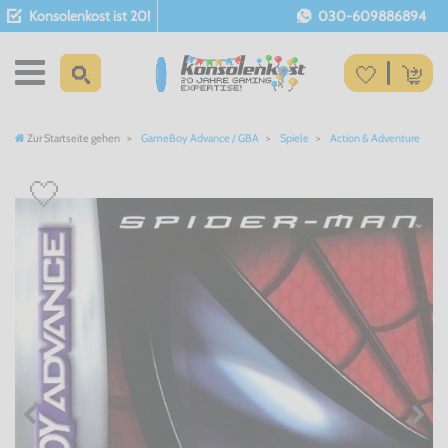
Konsolenkost ist 20!
030-609886894
Zur Startseite gehen
GameBoy Advance / GBA
Spiele
Action & Adventure