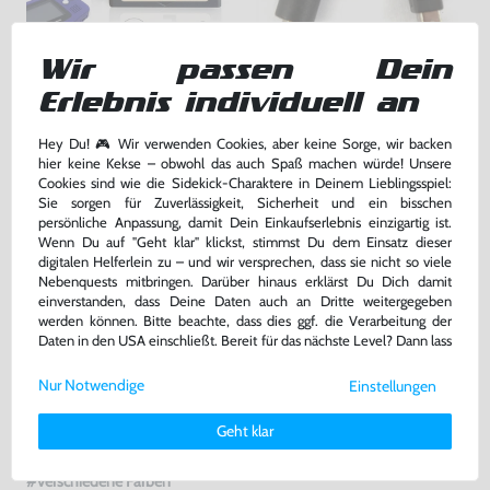
Wir passen Dein
Wundertüte: 5 Original
Kopfhörer Adapter Klinke 3,5 GB
GameBoy Advance Spiele
Advance / GBA SP
Erlebnis individuell an
gebraucht
ohne OVP, NEU
bisher
5,00 €
-30%
Hey Du! 🎮 Wir verwenden Cookies, aber keine Sorge, wir backen
42,99 €
3,50 €
nur
jetzt
nur
hier keine Kekse – obwohl das auch Spaß machen würde! Unsere
Cookies sind wie die Sidekick-Charaktere in Deinem Lieblingsspiel:
Warenkorb
Warenkorb
Sie sorgen für Zuverlässigkeit, Sicherheit und ein bisschen
persönliche Anpassung, damit Dein Einkaufserlebnis einzigartig ist.
Wenn Du auf "Geht klar" klickst, stimmst Du dem Einsatz dieser
digitalen Helferlein zu – und wir versprechen, dass sie nicht so viele
Nebenquests mitbringen. Darüber hinaus erklärst Du Dich damit
einverstanden, dass Deine Daten auch an Dritte weitergegeben
werden können. Bitte beachte, dass dies ggf. die Verarbeitung der
Daten in den USA einschließt. Bereit für das nächste Level? Dann lass
uns gemeinsam weiterziehen! 🚀
Nur Notwendige
Einstellungen
Weitere Informationen zu den von uns verwendeten Cookies und
Deinen Rechten als Nutzer findest Du in unserer
Daten­schutz­
Geht klar
erklärung
und unserem
Impressum
.
5 Cases / Hüllen für Module
Konsole #pink - rosa / Clear Red
#verschiedene Farben