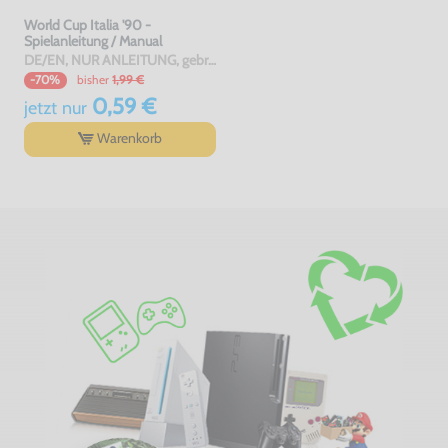
World Cup Italia '90 -
Spielanleitung / Manual
DE/EN, NUR ANLEITUNG, gebraucht
bisher
1,99 €
-70%
0,59 €
jetzt
nur
Warenkorb