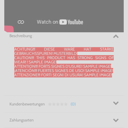
Beschreibung
ACHTUNG!!! DIESE WARE HAT STARKE
GEBRAUCHSSPUREN! MUSTERBILD!
CAUTION!!! THIS PRODUCT HAS STRONG SIGNS OF
WEAR! ! SAMPLE IMAGE!
ATTENTION!!! FORTS SIGNES D'USURE! SAMPLE IMAGE!
¡ATENCIÓN!!! FUERTES SIGNES DE USO! SAMPLE IMAGE!
ATTENZIONE!!! FORTI SEGNI DI USURA! SAMPLE IMAGE!
Kundenbewertungen
(0)
Zahlungsarten