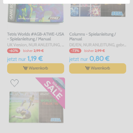
Tetris Worlds #AGB-ATWE-USA
Columns - Spielanleitung /
- Spielanleitung / Manual
Manual
UK Version, NUR ANLEITUNG, gebraucht
DE/EN, NUR ANLEITUNG, gebraucht
bisher
2,99 €
bisher
2,99 €
-60%
-73%
1,19 €
0,80 €
jetzt
nur
jetzt
nur
Warenkorb
Warenkorb