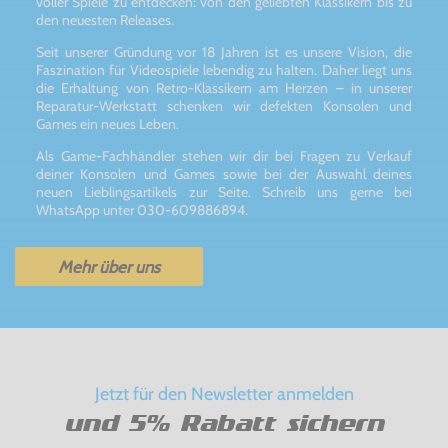
voller Spiele zu entdecken: von den geliebten Klassikern bis zu
den neuesten Releases.
Seit unserer Gründung vor 18 Jahren ist es unsere Vision, die
Faszination für Videospiele lebendig zu halten. Daher liegt uns
die Erhaltung von Retro-Klassikern am Herzen – in unserer
Reparatur-Werkstatt schenken wir defekten Konsolen und
Games ein neues Leben.
Als Game-Fachhändler stehen wir dir bei Fragen zu Verkauf
deiner Konsolen und Games sowie bei der Auswahl deines
neuen Lieblingsartikels zur Seite. Schreib uns gerne bei
WhatsApp unter 030-609886894.
Mehr über uns
Jetzt für den Newsletter anmelden
und 5% Rabatt sichern