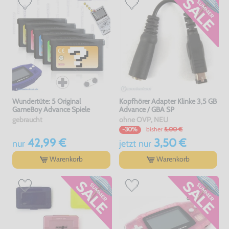
Wundertüte: 5 Original
Kopfhörer Adapter Klinke 3,5 GB
GameBoy Advance Spiele
Advance / GBA SP
gebraucht
ohne OVP, NEU
bisher
5,00 €
-30%
42,99 €
3,50 €
nur
jetzt
nur
Warenkorb
Warenkorb