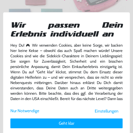
Wir passen Dein
5 Cases / Hüllen für Module
Konsole #pink - rosa / Clear Red
Erlebnis individuell an
#verschiedene Farben
gebraucht
gebraucht, NEUWERTIG
Hey Du! 🎮 Wir verwenden Cookies, aber keine Sorge, wir backen
bisher
9,99 €
-70%
hier keine Kekse – obwohl das auch Spaß machen würde! Unsere
3,00 €
189,99 €
jetzt
nur
nur
Cookies sind wie die Sidekick-Charaktere in Deinem Lieblingsspiel:
Sie sorgen für Zuverlässigkeit, Sicherheit und ein bisschen
Warenkorb
Warenkorb
persönliche Anpassung, damit Dein Einkaufserlebnis einzigartig ist.
Wenn Du auf "Geht klar" klickst, stimmst Du dem Einsatz dieser
digitalen Helferlein zu – und wir versprechen, dass sie nicht so viele
Nebenquests mitbringen. Darüber hinaus erklärst Du Dich damit
DAS HABEN ANDERE DAZU
einverstanden, dass Deine Daten auch an Dritte weitergegeben
GEKAUFT
werden können. Bitte beachte, dass dies ggf. die Verarbeitung der
Daten in den USA einschließt. Bereit für das nächste Level? Dann lass
uns gemeinsam weiterziehen! 🚀
Nur Notwendige
Einstellungen
Weitere Informationen zu den von uns verwendeten Cookies und
Deinen Rechten als Nutzer findest Du in unserer
Daten­schutz­
Geht klar
erklärung
und unserem
Impressum
.