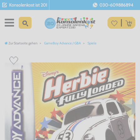
Konsolenkost ist 20!
030-609886894
Zur Startseite gehen
GameBoy Advance / GBA
Spiele