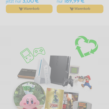
3,00 €
189,99 €
jetzt
nur
nur
Warenkorb
Warenkorb