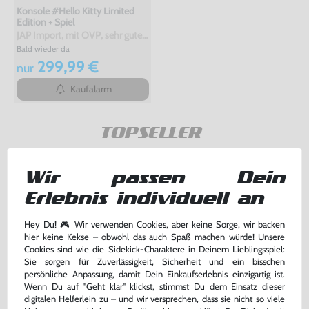
Konsole #Hello Kitty Limited
Edition + Spiel
JAP Import, mit OVP, sehr guter Zustand, gebraucht
Bald wieder da
299,99 €
nur
Kaufalarm
TOPSELLER
Wir passen Dein
Erlebnis individuell an
Hey Du! 🎮 Wir verwenden Cookies, aber keine Sorge, wir backen
hier keine Kekse – obwohl das auch Spaß machen würde! Unsere
Cookies sind wie die Sidekick-Charaktere in Deinem Lieblingsspiel:
Sie sorgen für Zuverlässigkeit, Sicherheit und ein bisschen
persönliche Anpassung, damit Dein Einkaufserlebnis einzigartig ist.
Wenn Du auf "Geht klar" klickst, stimmst Du dem Einsatz dieser
digitalen Helferlein zu – und wir versprechen, dass sie nicht so viele