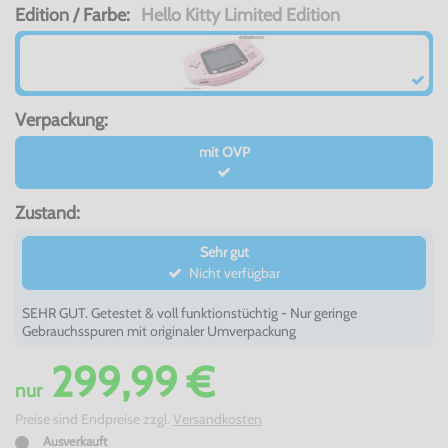
Edition / Farbe:
Hello Kitty Limited Edition
Verpackung:
mit OVP
Zustand:
Sehr gut
Nicht verfügbar
SEHR GUT. Getestet & voll funktionstüchtig - Nur geringe
Gebrauchsspuren mit originaler Umverpackung
299,99 €
nur
Preise sind Endpreise zzgl.
Versandkosten
Ausverkauft