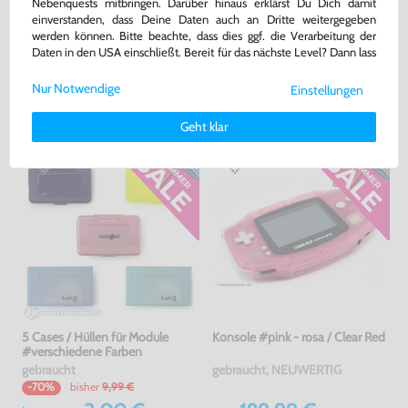
Nebenquests mitbringen. Darüber hinaus erklärst Du Dich damit
Wundertüte: 5 Original
Kopfhörer Adapter Klinke 3,5 GB
einverstanden, dass Deine Daten auch an Dritte weitergegeben
GameBoy Advance Spiele
Advance / GBA SP
werden können. Bitte beachte, dass dies ggf. die Verarbeitung der
gebraucht
ohne OVP, NEU
Daten in den USA einschließt. Bereit für das nächste Level? Dann lass
bisher
5,00 €
-30%
uns gemeinsam weiterziehen! 🚀
42,99 €
3,50 €
nur
jetzt
nur
Nur Notwendige
Einstellungen
Weitere Informationen zu den von uns verwendeten Cookies und
Warenkorb
Warenkorb
Deinen Rechten als Nutzer findest Du in unserer
Daten­schutz­
Geht klar
erklärung
und unserem
Impressum
.
5 Cases / Hüllen für Module
Konsole #pink - rosa / Clear Red
#verschiedene Farben
gebraucht
gebraucht, NEUWERTIG
bisher
9,99 €
-70%