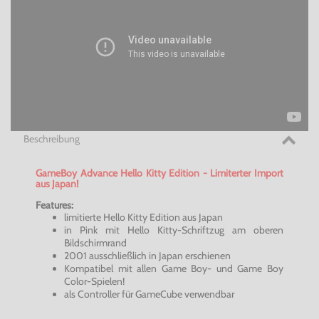
Beschreibung
GameBoy
Advance
Hello
Kitty Edition -
Limiterter
Import
aus Japan!
Features:
limitierte
Hello
Kitty Edition aus Japan
in Pink mit
Hello
Kitty-Schriftzug am oberen
Bildschirmrand
2001 ausschließlich in Japan erschienen
Kompatibel mit allen Game Boy- und Game Boy
Color-Spielen
!
als Controller für
GameCube
verwendbar