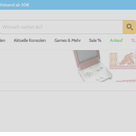
 Versand ab 30€
len
Aktuelle Konsolen
Games & Mehr
Sale %
Ankauf
S