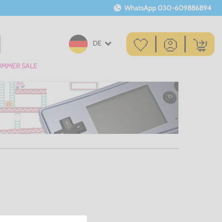
WhatsApp
030-609886894
DE
UMMER SALE