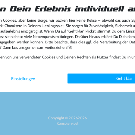
n Dein Erlebnis individuell a
 Cookies, aber keine Sorge, wir backen hier keine Kekse – obwohl das auch 
ck-Charaktere in Deinem Lieblingsspiel: Sie sorgen für Zuverlässigkeit, Sicherheit 
Über das Unternehmen
Zahlungsart
ufserlebnis einzigartig ist. Wenn Du auf "Geht klar" klickst, stimmst Du dem Einsatz
ass sie nicht so viele Nebenquests mitbringen. Darüber hinaus erklärst Du Dich dam
rgegeben werden können. Bitte beachte, dass dies ggf. die Verarbeitung der Da
Über uns
l? Dann lass uns gemeinsam weiterziehen! 🚀
Nachhaltigkeit
Partnerprogramm
den von uns verwendeten Cookies und Deinen Rechten als Nutzer findest Du in u
6894
Presse
Social Medi
st.de
Jobs
FAQ
Geht klar
Einstellungen
Copyright © 20262026
Konsolenkost