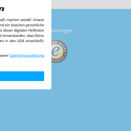
n
Spaß machen würde! Unsere
und ein bisschen persönliche
en
Bewertungen
 dieser digitalen Helferlein
it einverstanden, dass Deine
ten in den USA einschließt.
nserer
Daten­schutz­erklärung
a