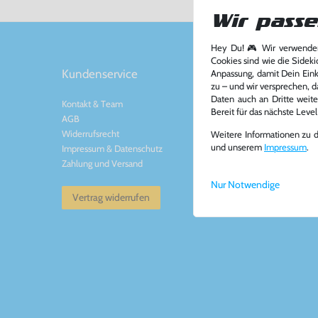
Wir passe
Hey Du! 🎮 Wir verwenden
Cookies sind wie die Sideki
Kundenservice
Kontakt
Anpassung, damit Dein Einka
zu – und wir versprechen, d
Daten auch an Dritte weite
Kontakt
&
Team
Konsolenkost GmbH
Bereit für das nächste Leve
AGB
Plauener Str. 163-165
Widerrufsrecht
13053 Berlin, DE
Weitere Informationen zu 
und unserem
Impressum
.
Impressum
&
Datenschutz
Tel: +49 30 - 60988
Zahlung und Versand
Mail: info@konsolenko
www.konsolenkost.de
Nur Notwendige
Vertrag widerrufen