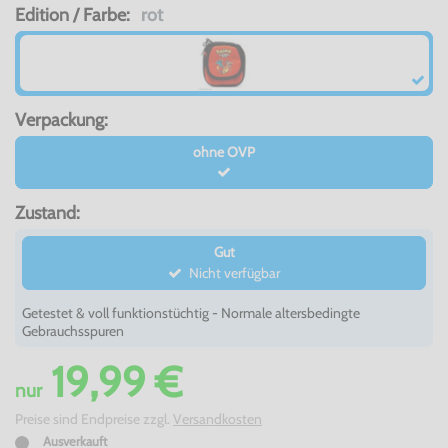
Edition / Farbe:
rot
Verpackung:
ohne OVP
Zustand:
Gut
Nicht verfügbar
Getestet & voll funktionstüchtig - Normale altersbedingte
Gebrauchsspuren
19,99 €
nur
Preise sind Endpreise zzgl.
Versandkosten
Ausverkauft