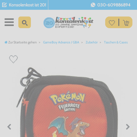
Konsolenkost ist 20!
030-609886894
Zur Startseite gehen
GameBoy Advance / GBA
Zubehör
Taschen & Cases