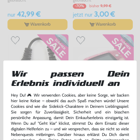
bisher
9,99 €
-70%
42,99 €
3,00 €
nur
jetzt
nur
Warenkorb
Warenkorb
Wir passen Dein
Erlebnis individuell an
Hey Du! 🎮 Wir verwenden Cookies, aber keine Sorge, wir backen
Kopfhörer Adapter Klinke 3,5 GB
Konsole #pink - rosa / Clear Red
hier keine Kekse – obwohl das auch Spaß machen würde! Unsere
Advance / GBA SP
Cookies sind wie die Sidekick-Charaktere in Deinem Lieblingsspiel:
ohne OVP, NEU
gebraucht, NEUWERTIG
Sie sorgen für Zuverlässigkeit, Sicherheit und ein bisschen
bisher
5,00 €
persönliche Anpassung, damit Dein Einkaufserlebnis einzigartig ist.
-30%
Wenn Du auf "Geht klar" klickst, stimmst Du dem Einsatz dieser
3,50 €
189,99 €
jetzt
nur
nur
digitalen Helferlein zu – und wir versprechen, dass sie nicht so viele
Nebenquests mitbringen. Darüber hinaus erklärst Du Dich damit
Warenkorb
Warenkorb