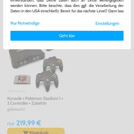
einverstanden, dass Deine Daten auch an Dritte weitergegeben
werden können. Bitte beachte, dass dies ggf. die Verarbeitung der
Daten in den USA einschließt. Bereit für das nächste Level? Dann lass
DAS HABEN ANDERE DAZU
uns gemeinsam weiterziehen! 🚀
GEKAUFT
Nur Notwendige
Einstellungen
Weitere Informationen zu den von uns verwendeten Cookies und
Deinen Rechten als Nutzer findest Du in unserer
Daten­schutz­
Geht klar
erklärung
und unserem
Impressum
.
Konsole + Pokemon Stadium 1 +
2 Controller + Zubehör
gebraucht
219,99 €
nur
Warenkorb