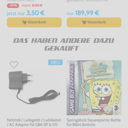
bisher
5,00 €
-30%
3,50 €
189,99 €
jetzt
nur
nur
Warenkorb
Warenkorb
DAS HABEN ANDERE DAZU
GEKAUFT
Netzteil / Ladegerät / Ladekabel
Spongebob Squarepants: Battle
/ AC Adapter für GBA SP & DS
for Bikini Bottom