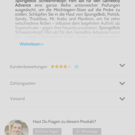
SpongeBob Schwammkopf: Film ab! für den GameBoy
Advance
eine ganze Reihe actionreicher Prüfungen
ausgedacht, um die Möchtegern-Stars auf die Probe zu
stellen. Schlüpfen Sie in die Haut von SpongeBob, Patrick,
Sandy, Thaddäus, Mr. Krabs und Plankton, um für zehn
verschiedene Rollen - inklusive dem begehrten Auftritt als
Superschurke - gegen Ihre Freunde anzutreten.
SpongeBob
Schwammkopf: Film ab! für den GameBoy Advance
bietet
als erstes SpongeBob-Spiel einen umfangreichen
Mehrspielermodus!
Weiterlesen >
Features:
spiele mit deinen Lieblingscharakteren
bekämpfe die gefährlichsten Schurken von Bikini
Bottom
Kundenbewertungen
(1)
erledige Gegner mit den speziellen Möglichkeiten
der einzelnen Charaktere
Zahlungsarten
SpongeBob Schwammkopf: Film ab! für den GameBoy
Advance - wirst du es auf die Leinwand schaffen?
Versand
In unserem Shop finden Sie über 500 GameBoy Advance
Spiele und viele weitere GameBoy Spiele (GameBoy Color
und GameBoy Classic), die natürlich auch mit dem
GameBoy Advance (+ GBA SP) kompatibel sind.
Hast Du Fragen zu diesem Produkt?
Chris fragen
WhatsApp