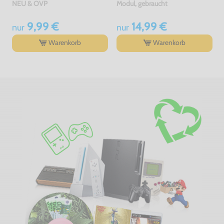
NEU & OVP
Modul, gebraucht
9,99 €
14,99 €
nur
nur
Warenkorb
Warenkorb