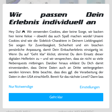
Wir passen Dein
Wundertüte: 5 Original
5 Cases / Hüllen für Module
GameBoy Advance Spiele
#verschiedene Farben
Erlebnis individuell an
gebraucht
gebraucht
bisher
9,99 €
-70%
Hey Du! 🎮 Wir verwenden Cookies, aber keine Sorge, wir backen
42,99 €
3,00 €
nur
jetzt
nur
hier keine Kekse – obwohl das auch Spaß machen würde! Unsere
Cookies sind wie die Sidekick-Charaktere in Deinem Lieblingsspiel:
Warenkorb
Warenkorb
Sie sorgen für Zuverlässigkeit, Sicherheit und ein bisschen
persönliche Anpassung, damit Dein Einkaufserlebnis einzigartig ist.
Wenn Du auf "Geht klar" klickst, stimmst Du dem Einsatz dieser
digitalen Helferlein zu – und wir versprechen, dass sie nicht so viele
Nebenquests mitbringen. Darüber hinaus erklärst Du Dich damit
einverstanden, dass Deine Daten auch an Dritte weitergegeben
werden können. Bitte beachte, dass dies ggf. die Verarbeitung der
Daten in den USA einschließt. Bereit für das nächste Level? Dann lass
uns gemeinsam weiterziehen! 🚀
Nur Notwendige
Einstellungen
Weitere Informationen zu den von uns verwendeten Cookies und
Deinen Rechten als Nutzer findest Du in unserer
Daten­schutz­
Geht klar
erklärung
und unserem
Impressum
.
Kopfhörer Adapter Klinke 3,5 GB
Konsole #pink - rosa / Clear Red
Advance / GBA SP
ohne OVP, NEU
gebraucht, NEUWERTIG