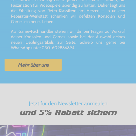
Faszination für Videospiele lebendig zu halten. Daher liegt uns
die Erhaltung von Retro-Klassikern am Herzen – in unserer
Reparatur-Werkstatt schenken wir defekten Konsolen und
Games ein neues Leben.
Als Game-Fachhändler stehen wir dir bei Fragen zu Verkauf
deiner Konsolen und Games sowie bei der Auswahl deines
neuen Lieblingsartikels zur Seite. Schreib uns gerne bei
WhatsApp unter 030-609886894.
Mehr über uns
Jetzt für den Newsletter anmelden
und 5% Rabatt sichern