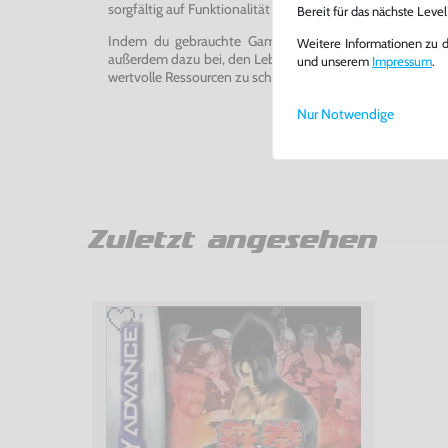
sorgfältig auf Funktionalität getestet, gereinigt und bei Bed
Bereit für das nächste Leve
Indem du gebrauchte Games und Konsolen bei uns kau
Weitere Informationen zu 
außerdem dazu bei, den Lebenszyklus von Konsolen und
und unserem
Impressum
.
wertvolle Ressourcen zu schonen und Abfall zu vermeiden
Nur Notwendige
Zuletzt angesehen