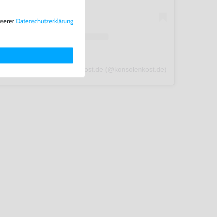
nserer
Daten­schutz­erklärung
A post shared by konsolenkost.de (@konsolenkost.de)