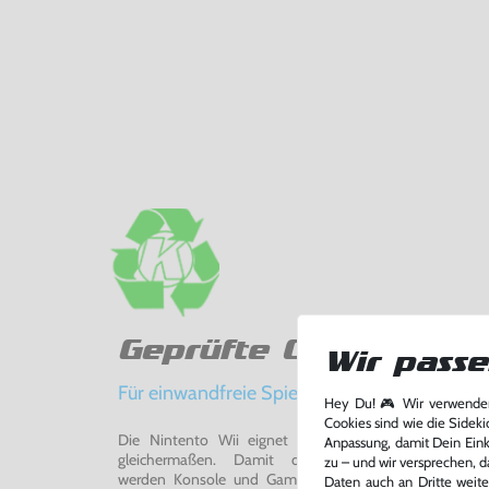
Geprüfte Qualität
Wir passe
Für einwandfreie Spielerlebnisse
Hey Du! 🎮 Wir verwenden
Cookies sind wie die Sideki
Die Nintento Wii eignet sich perfekt für Retro-Ga
Anpassung, damit Dein Einka
gleichermaßen. Damit du ein einwandfreies Spie
zu – und wir versprechen, d
werden Konsole und Game in unserer Reparatur-Werks
Daten auch an Dritte weite