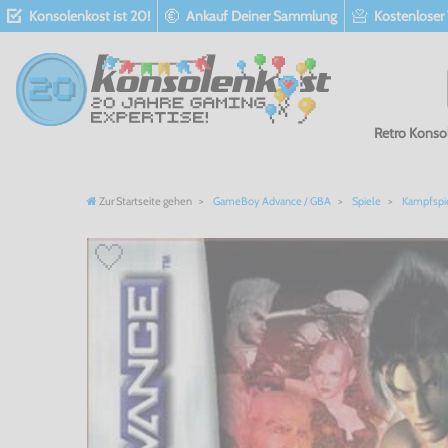
Konsolenkost ist 20!
Ankauf Deiner Sammlung
Kostenloser
Retro Konso
Zur Startseite gehen
GameBoy Advance / GBA
Spiele
Kampfspi