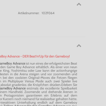
Artikelnummer:
1029364
eBoy Advance - DER Beat'm'Up für den Gameboy!
 GameBoy Advance
ist nun eines der erfolgreichsten Beat
r den Game Boy Advance erhältlich. Als einer von neun
e King, Yoshimitsu oder Law kann der actionhungrige
 Besten in die Arena steigen und vor zoomenden und
 bei den coolsten Original-Moves die Fetzen fliegen
n im Multiplayer Versus Mode auch zwei Spieler live
absolut gnadenlos die Knöpfchen drücken.Erleben Sie
 GameBoy Advance
erstmals die exzellente Spielbarkeit
einem Handheld. Zoomende und drehende Arenen in
n Protagonisten garantieren ein Erlebnis auf dem
 Kurzem noch niemand für realisierbar gehalten hätte.
interaktiven Unterhaltung endlich auf dem Gameboy