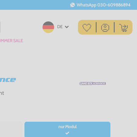
WhatsApp
030-609886894
DE
UMMER SALE
nce
ht
nur Modul