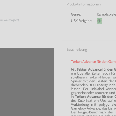
Produktinformationen
Genre:
Kampfspiele
num o.ä. möglich)
USK Freigabe:
Beschreibung
Tekken Advance für den Gam
Mit
Tekken Advance für den
em Ups aller Zeiten auch fü
spielbaren Tekken-Helden wi
Spieler mit den Besten der
drehenden 3D-Hintergründen
lassen. Per Linkkabel könne
gegeneinander antreten und 
in
Tekken Advance für den
des Kult-Beat em Ups auf 
Verbindung mit polygonale
Gameboy Advance, das bis vor
Der Prügel-Benchmark der 