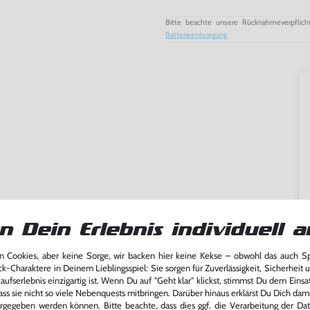
Bitte beachte unsere Rücknahmeverpflich
Batterieentsorgung
n Dein Erlebnis individuell a
 Cookies, aber keine Sorge, wir backen hier keine Kekse – obwohl das auch 
ck-Charaktere in Deinem Lieblingsspiel: Sie sorgen für Zuverlässigkeit, Sicherheit 
ming-Fans und neue Entdecker
ufserlebnis einzigartig ist. Wenn Du auf "Geht klar" klickst, stimmst Du dem Einsatz
lerlebnis genießen kannst,
ass sie nicht so viele Nebenquests mitbringen. Darüber hinaus erklärst Du Dich dam
tatt von unseren Fachkräften
rgegeben werden können. Bitte beachte, dass dies ggf. die Verarbeitung der Da