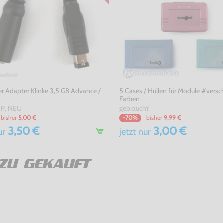
r Adapter Klinke 3,5 GB Advance /
5 Cases / Hüllen für Module #vers
Farben
P, NEU
gebraucht
bisher
5,00 €
bisher
9,99 €
-70%
3,50 €
3,00 €
ur
jetzt
nur
ZU GEKAUFT