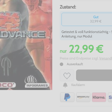
Zustand:
Gut
32,99 €
Getestet & voll funktionstüchtig 
Anleitung, nur Modul
22,99 €
nur
Preise sind Endpreise zzgl.
Versand
Ausverkauft
Kaufalarm