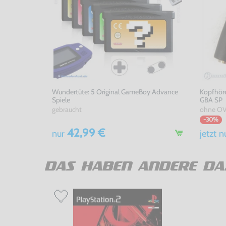
Wundertüte: 5 Original GameBoy Advance
Kopfhöre
Spiele
GBA SP
gebraucht
ohne OV
-30%
42,99 €
nur
jetzt
n
DAS HABEN ANDERE DA