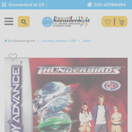
Konsolenkost ist 20!
030-609886894
Zur Startseite gehen
GameBoy Advance / GBA
Spiele