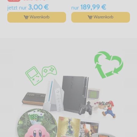
3,00 €
189,99 €
jetzt
nur
nur
Warenkorb
Warenkorb