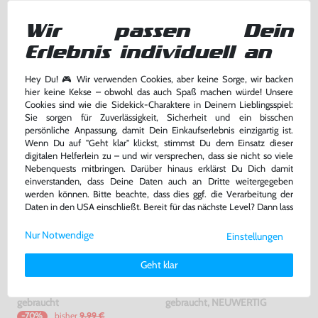
Wundertüte: 5 Original
Kopfhörer Adapter Klinke 3,5 GB
Wir passen Dein
GameBoy Advance Spiele
Advance / GBA SP
gebraucht
ohne OVP, NEU
Erlebnis individuell an
bisher
5,00 €
-30%
42,99 €
3,50 €
Hey Du! 🎮 Wir verwenden Cookies, aber keine Sorge, wir backen
nur
jetzt
nur
hier keine Kekse – obwohl das auch Spaß machen würde! Unsere
Warenkorb
Warenkorb
Cookies sind wie die Sidekick-Charaktere in Deinem Lieblingsspiel:
Sie sorgen für Zuverlässigkeit, Sicherheit und ein bisschen
persönliche Anpassung, damit Dein Einkaufserlebnis einzigartig ist.
Wenn Du auf "Geht klar" klickst, stimmst Du dem Einsatz dieser
digitalen Helferlein zu – und wir versprechen, dass sie nicht so viele
Nebenquests mitbringen. Darüber hinaus erklärst Du Dich damit
einverstanden, dass Deine Daten auch an Dritte weitergegeben
werden können. Bitte beachte, dass dies ggf. die Verarbeitung der
Daten in den USA einschließt. Bereit für das nächste Level? Dann lass
uns gemeinsam weiterziehen! 🚀
Nur Notwendige
Einstellungen
Weitere Informationen zu den von uns verwendeten Cookies und
Deinen Rechten als Nutzer findest Du in unserer
Daten­schutz­
Geht klar
erklärung
und unserem
Impressum
.
5 Cases / Hüllen für Module
Konsole #pink - rosa / Clear Red
#verschiedene Farben
gebraucht
gebraucht, NEUWERTIG
bisher
9,99 €
-70%