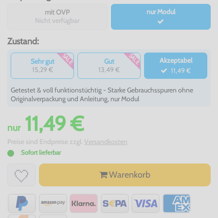
nur Modul
mit OVP
Nicht verfügbar
Zustand:
SALE
SALE
Akzeptabel
Sehr gut
Gut
15,29 €
13,49 €
11,49 €
Getestet & voll funktionstüchtig - Starke Gebrauchsspuren ohne
Originalverpackung und Anleitung, nur Modul
11,49 €
nur
Preise sind Endpreise zzgl.
Versandkosten
Sofort lieferbar
Warenkorb