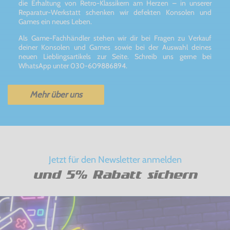
die Erhaltung von Retro-Klassikern am Herzen – in unserer
Reparatur-Werkstatt schenken wir defekten Konsolen und
Games ein neues Leben.
Als Game-Fachhändler stehen wir dir bei Fragen zu Verkauf
deiner Konsolen und Games sowie bei der Auswahl deines
neuen Lieblingsartikels zur Seite. Schreib uns gerne bei
WhatsApp unter 030-609886894.
Mehr über uns
Jetzt für den Newsletter anmelden
und 5% Rabatt sichern