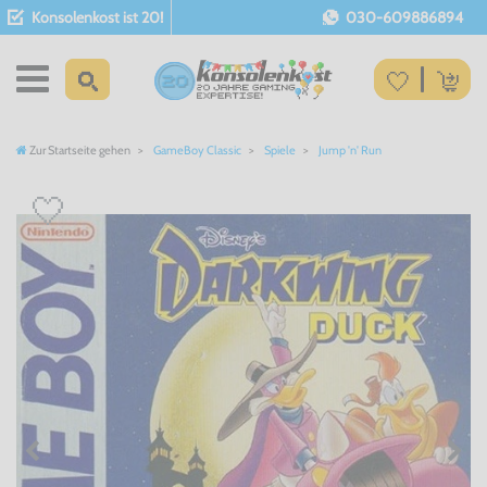
Konsolenkost ist 20!
030-609886894
Zur Startseite gehen
GameBoy Classic
Spiele
Jump 'n' Run