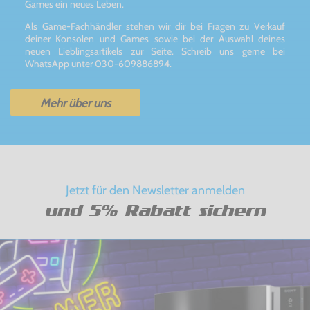
Games ein neues Leben.
Als Game-Fachhändler stehen wir dir bei Fragen zu Verkauf
deiner Konsolen und Games sowie bei der Auswahl deines
neuen Lieblingsartikels zur Seite. Schreib uns gerne bei
WhatsApp unter 030-609886894.
Mehr über uns
Jetzt für den Newsletter anmelden
und 5% Rabatt sichern