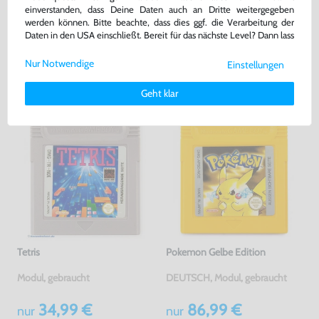
Hüllen für Module
einverstanden, dass Deine Daten auch an Dritte weitergegeben
gebraucht
Modul, gebraucht
werden können. Bitte beachte, dass dies ggf. die Verarbeitung der
Daten in den USA einschließt. Bereit für das nächste Level? Dann lass
bisher
12,99 €
-10%
uns gemeinsam weiterziehen! 🚀
11,69 €
47,99 €
jetzt
nur
nur
Nur Notwendige
Einstellungen
Weitere Informationen zu den von uns verwendeten Cookies und
Warenkorb
Warenkorb
Deinen Rechten als Nutzer findest Du in unserer
Daten­schutz­
Geht klar
erklärung
und unserem
Impressum
.
Tetris
Pokemon Gelbe Edition
Modul, gebraucht
DEUTSCH, Modul, gebraucht
34,99 €
86,99 €
nur
nur