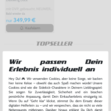
Darkwing Duck
mit OVP, gebraucht, NEUWERTIG
Bald wieder da
349,99 €
nur
Kaufalarm
TOPSELLER
Wir passen Dein
Erlebnis individuell an
Hey Du! 🎮 Wir verwenden Cookies, aber keine Sorge, wir backen
hier keine Kekse – obwohl das auch Spaß machen würde! Unsere
Cookies sind wie die Sidekick-Charaktere in Deinem Lieblingsspiel:
Sie sorgen für Zuverlässigkeit, Sicherheit und ein bisschen
persönliche Anpassung, damit Dein Einkaufserlebnis einzigartig ist.
Wenn Du auf "Geht klar" klickst, stimmst Du dem Einsatz dieser
digitalen Helferlein zu – und wir versprechen, dass sie nicht so viele
Nebenquests mitbringen. Darüber hinaus erklärst Du Dich damit
6 Original Nintendo Cases -
Super Mario Land 1