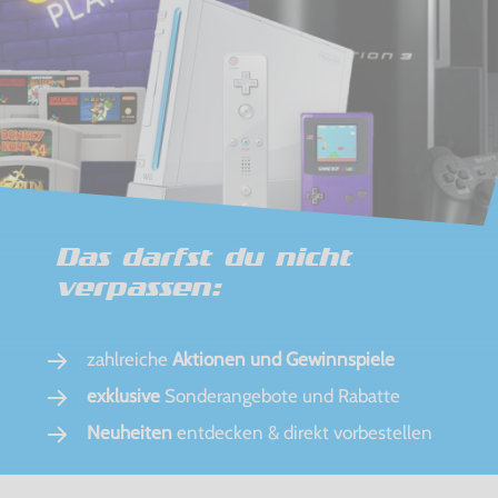
Das darfst du nicht
verpassen:
zahlreiche
Aktionen und Gewinnspiele
exklusive
Sonderangebote und Rabatte
Neuheiten
entdecken & direkt vorbestellen