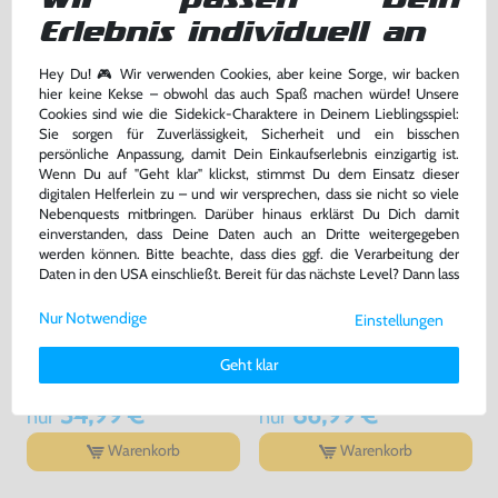
11,69 €
47,99 €
jetzt
nur
nur
Erlebnis individuell an
Warenkorb
Warenkorb
Hey Du! 🎮 Wir verwenden Cookies, aber keine Sorge, wir backen
hier keine Kekse – obwohl das auch Spaß machen würde! Unsere
Cookies sind wie die Sidekick-Charaktere in Deinem Lieblingsspiel:
Sie sorgen für Zuverlässigkeit, Sicherheit und ein bisschen
persönliche Anpassung, damit Dein Einkaufserlebnis einzigartig ist.
Wenn Du auf "Geht klar" klickst, stimmst Du dem Einsatz dieser
digitalen Helferlein zu – und wir versprechen, dass sie nicht so viele
Nebenquests mitbringen. Darüber hinaus erklärst Du Dich damit
einverstanden, dass Deine Daten auch an Dritte weitergegeben
werden können. Bitte beachte, dass dies ggf. die Verarbeitung der
Daten in den USA einschließt. Bereit für das nächste Level? Dann lass
uns gemeinsam weiterziehen! 🚀
Nur Notwendige
Einstellungen
Tetris
Pokemon Gelbe Edition
Weitere Informationen zu den von uns verwendeten Cookies und
Deinen Rechten als Nutzer findest Du in unserer
Daten­schutz­
Modul, gebraucht
DEUTSCH, Modul, gebraucht
Geht klar
erklärung
und unserem
Impressum
.
34,99 €
86,99 €
nur
nur
Warenkorb
Warenkorb