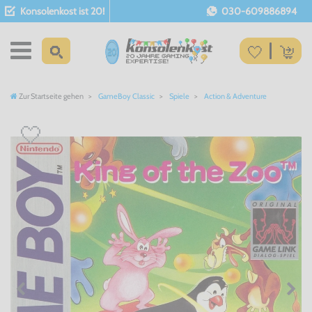
Konsolenkost ist 20!
030-609886894
Zur Startseite gehen
GameBoy Classic
Spiele
Action & Adventure