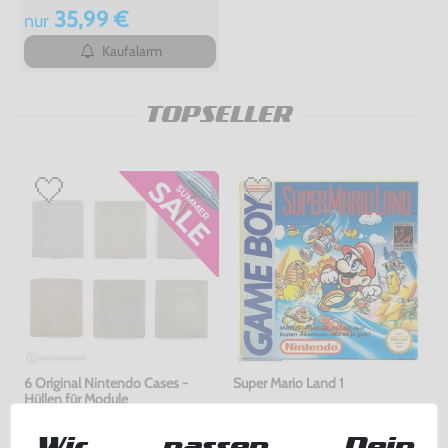
35,99 €
nur
Kaufalarm
TOPSELLER
6 Original Nintendo Cases -
Super Mario Land 1
Hüllen für Module
gebraucht
Modul, gebraucht
bisher
12,99 €
-10%
Wir passen Dein