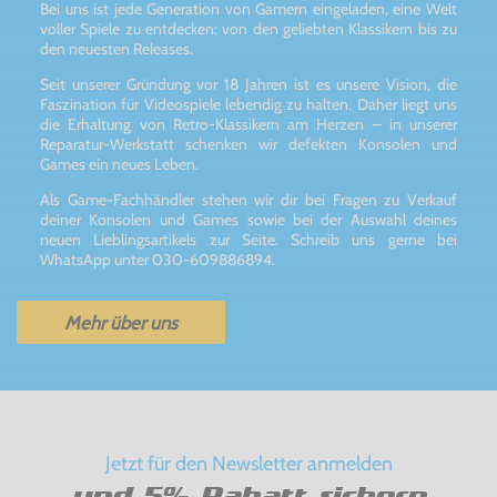
Bei uns ist jede Generation von Gamern eingeladen, eine Welt
voller Spiele zu entdecken: von den geliebten Klassikern bis zu
den neuesten Releases.
Seit unserer Gründung vor 18 Jahren ist es unsere Vision, die
Faszination für Videospiele lebendig zu halten. Daher liegt uns
die Erhaltung von Retro-Klassikern am Herzen – in unserer
Reparatur-Werkstatt schenken wir defekten Konsolen und
Games ein neues Leben.
Als Game-Fachhändler stehen wir dir bei Fragen zu Verkauf
deiner Konsolen und Games sowie bei der Auswahl deines
neuen Lieblingsartikels zur Seite. Schreib uns gerne bei
WhatsApp unter 030-609886894.
Mehr über uns
Jetzt für den Newsletter anmelden
und 5% Rabatt sichern