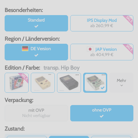
Besonderheiten:
SALE
Standard
IPS Display Mod
ab 260,99 €
Region / Länderversion:
SALE
DE Version
JAP Version
ab 404,99 €
Edition / Farbe:
transp. Hip Boy
SALE
Mehr
Verpackung:
ohne OVP
mit OVP
Nicht verfügbar
Zustand: