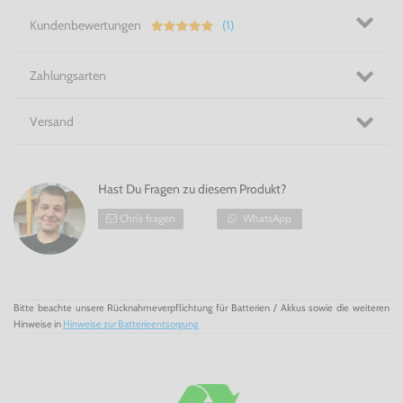
erhalten
Kundenbewertungen
(1)
8-Bit Prozessor
160x114-Auflösung
Stromversorgung über 4 AA-Batterien
Zahlungsarten
Modell DMG 001
Die GameBoy - Konsole #Transparent / Hip Boy Das
absolute Goldstück unter den Handhelds!!
Versand
Hast Du Fragen zu diesem Produkt?
Chris fragen
WhatsApp
Bitte beachte unsere Rücknahmeverpflichtung für Batterien / Akkus sowie die weiteren
Hinweise in
Hinweise zur Batterieentsorgung