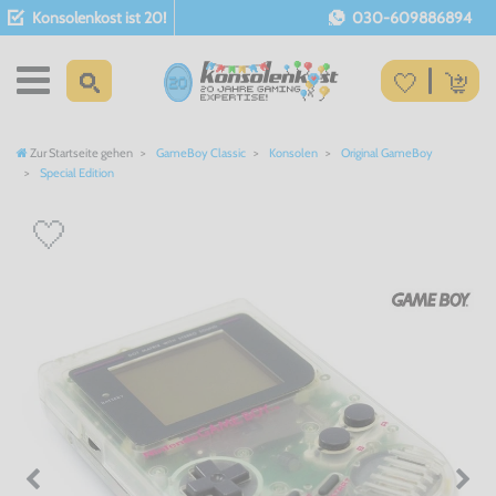
Konsolenkost ist 20!
030-609886894
Zur Startseite gehen
GameBoy Classic
Konsolen
Original GameBoy
Special Edition