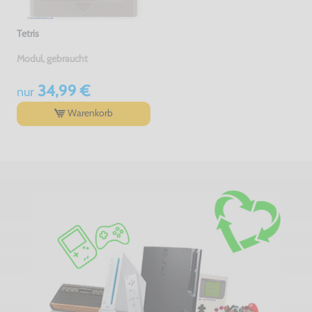
Tetris
Modul, gebraucht
34,99 €
nur
Warenkorb