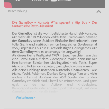
Beschreibung
Die GameBoy - Konsole #Transparent / Hip Boy - Der
fantastische Retro-Klassiker!
Der
GameBoy
ist die wohl beliebteste Handheld-Konsole.
Mit mehr als 118 Millionen verkauften Exemplaren beweist
der
GameBoy
seine Stärken: Einfache Bedienbarkeit, eine
tolle Grafik und natürlich ein umfangreiches Spielearsenal
von Jump'n'Runs bis hin zu actionlastigen Horrorgames. Mit
dem
GameBoy
wird es unterwegs nie langweilig!
Als dieses kleine Kraftpaket 1989 in Japan erschien, war das
eine Revolution auf dem Videospiele-Markt, denn nur mit
ihm konnten Spieler ihre Lieblingstitel - wie Tetris, Super
Mario und Pokémon - spielen, ganz gleich, wo sie waren.
Alle deine Lieblinge unter den Nintendo-Charakteren - wie
Mario, Yoshi, Pokémon, Donkey Kong, Mega Man und viele
andere - kannst du dank der 450 Spiele, die für den
GameBoy
erhältlich sind, überall hin mitnehmen. Und ganz
egal, ob du nun Action- und Knobelspiele,
Kampfsportspiele oder andere Sporttitel magst, auf dem
GameBoy
wirst du sie alle finden.
Weiterlesen >
Features:
Gebrauchtware im Top-Zustand
Getestet - und voll funktionstüchtig, sehr gut