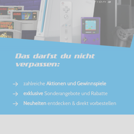
Das darfst du nicht
verpassen:
zahlreiche
Aktionen und Gewinnspiele
exklusive
Sonderangebote und Rabatte
Neuheiten
entdecken & direkt vorbestellen