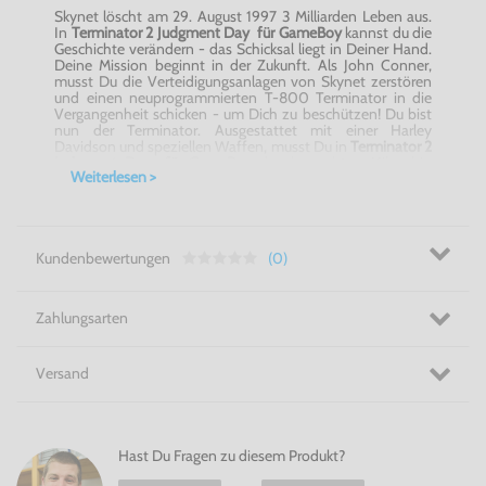
Skynet löscht am 29. August 1997 3 Milliarden Leben aus.
In
Terminator 2 Judgment Day für GameBoy
kannst du die
Geschichte verändern - das Schicksal liegt in Deiner Hand.
Deine Mission beginnt in der Zukunft. Als John Conner,
musst Du die Verteidigungsanlagen von Skynet zerstören
und einen neuprogrammierten T-800 Terminator in die
Vergangenheit schicken - um Dich zu beschützen! Du bist
nun der Terminator. Ausgestattet mit einer Harley
Davidson und speziellen Waffen, musst Du in
Terminator 2
Judgment Day für GameBoy
den bewachten Mikrochip
Weiterlesen >
und Arm des ersten Terminators in Deinen Besitz bringen,
oder die Menschheit wird nur noch eine verblassende
Erinnerung sein.
Retro Nervenkitzel erleben mit Terminator 2 Judgment Day
Kundenbewertungen
(0)
für GameBoy!
Zahlungsarten
Versand
Hast Du Fragen zu diesem Produkt?