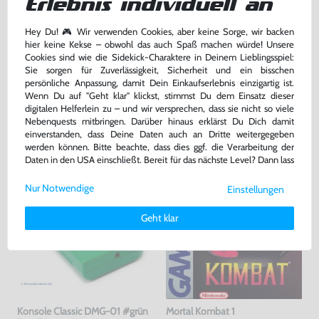
Erlebnis individuell an
Modul, gebraucht
DEUTSCH, Modul, gebraucht
Hey Du! 🎮 Wir verwenden Cookies, aber keine Sorge, wir backen
34,99 €
86,99 €
nur
nur
hier keine Kekse – obwohl das auch Spaß machen würde! Unsere
Cookies sind wie die Sidekick-Charaktere in Deinem Lieblingsspiel:
Warenkorb
Warenkorb
Sie sorgen für Zuverlässigkeit, Sicherheit und ein bisschen
persönliche Anpassung, damit Dein Einkaufserlebnis einzigartig ist.
Wenn Du auf "Geht klar" klickst, stimmst Du dem Einsatz dieser
digitalen Helferlein zu – und wir versprechen, dass sie nicht so viele
DAS HABEN ANDERE DAZU
Nebenquests mitbringen. Darüber hinaus erklärst Du Dich damit
GEKAUFT
einverstanden, dass Deine Daten auch an Dritte weitergegeben
werden können. Bitte beachte, dass dies ggf. die Verarbeitung der
Daten in den USA einschließt. Bereit für das nächste Level? Dann lass
uns gemeinsam weiterziehen! 🚀
Nur Notwendige
Einstellungen
Weitere Informationen zu den von uns verwendeten Cookies und
Deinen Rechten als Nutzer findest Du in unserer
Daten­schutz­
Geht klar
erklärung
und unserem
Impressum
.
Konsole Classic DMG-01 #grün
Mortal Kombat 1