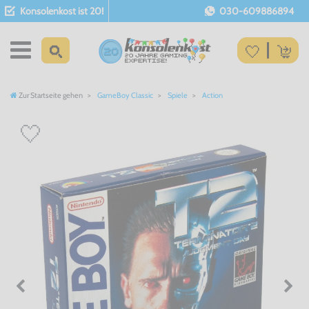
Konsolenkost ist 20!
030-609886894
Zur Startseite gehen
GameBoy Classic
Spiele
Action