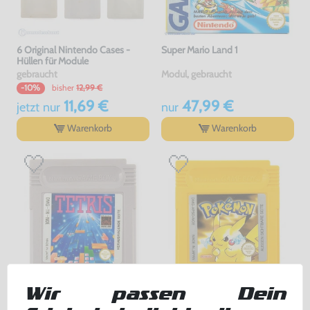
6 Original Nintendo Cases -
Super Mario Land 1
Hüllen für Module
gebraucht
Modul, gebraucht
bisher
12,99 €
-10%
11,69 €
47,99 €
jetzt
nur
nur
Warenkorb
Warenkorb
Wir passen Dein
Tetris
Pokemon Gelbe Edition