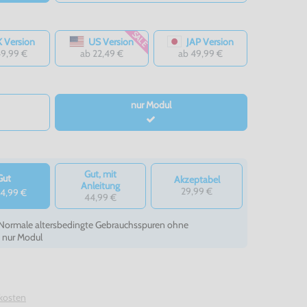
SALE
 Version
US Version
JAP Version
49,99 €
ab 22,49 €
ab 49,99 €
nur Modul
Gut, mit
Gut
Akzeptabel
Anleitung
29,99 €
4,99 €
44,99 €
- Normale altersbedingte Gebrauchsspuren ohne
, nur Modul
kosten