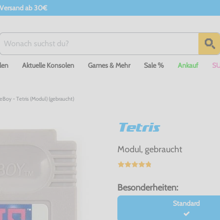
 Versand ab 30€
len
Aktuelle Konsolen
Games & Mehr
Sale %
Ankauf
S
Boy - Tetris (Modul) (gebraucht)
Tetris
Modul, gebraucht
Besonderheiten:
Standard