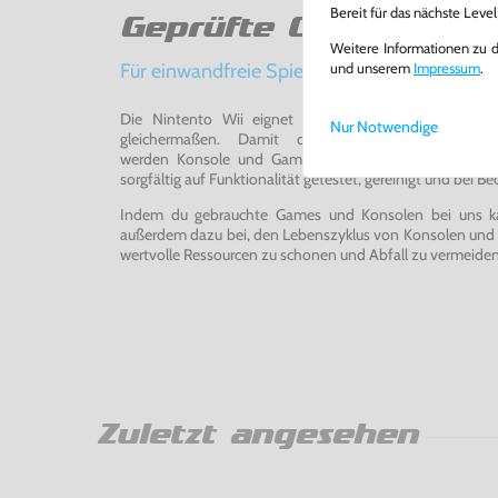
Bereit für das nächste Leve
Geprüfte Qualität
Weitere Informationen zu 
Für einwandfreie Spielerlebnisse
und unserem
Impressum
.
Die Nintento Wii eignet sich perfekt für Retro-Ga
Nur Notwendige
gleichermaßen. Damit du ein einwandfreies Spie
werden Konsole und Game in unserer Reparatur-Werks
sorgfältig auf Funktionalität getestet, gereinigt und bei Bed
Indem du gebrauchte Games und Konsolen bei uns kau
außerdem dazu bei, den Lebenszyklus von Konsolen und
wertvolle Ressourcen zu schonen und Abfall zu vermeiden
Zuletzt angesehen