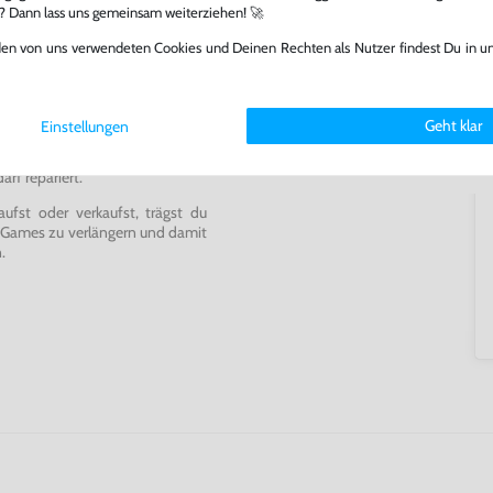
l? Dann lass uns gemeinsam weiterziehen! 🚀
den von uns verwendeten Cookies und Deinen Rechten als Nutzer findest Du in u
ming-Fans und neue Entdecker
Geht klar
Einstellungen
lerlebnis genießen kannst,
tatt von unseren Fachkräften
arf repariert.
fst oder verkaufst, trägst du
 Games zu verlängern und damit
.