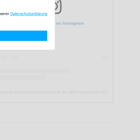
nserer
Daten­schutz­erklärung
View this post on Instagram
A post shared by konsolenkost.de (@konsolenkost.de)