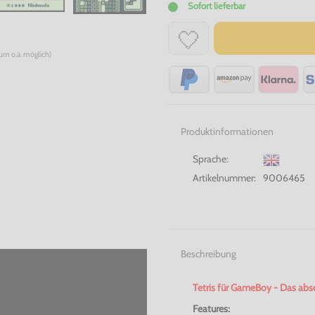
Sofort lieferbar
num o.ä. möglich)
Produktinformationen
Sprache:
Artikelnummer:
9006465
Beschreibung
Tetris für
GameBoy
- Das abso
Features: