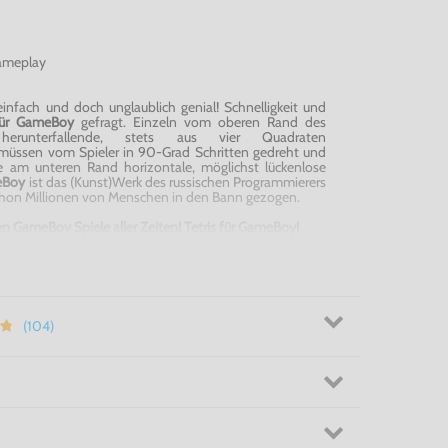
ameplay
einfach und doch unglaublich genial! Schnelligkeit und
für
GameBoy
gefragt. Einzeln vom oberen Rand des
s herunterfallende, stets aus vier Quadraten
ssen vom Spieler in 90-Grad Schritten gedreht und
ie am unteren Rand horizontale, möglichst lückenlose
eBoy
ist das (Kunst)Werk des russischen Programmierers
hon Millionen von Menschen in den Bann gezogen.
ten
GameBoy
Spiele aller Zeiten! Tetris für
GameBoy
!
(104)