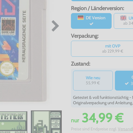
Region / Länderversion:
DE Version
UK
ab 3
Verpackung:
mit OVP
ab 229,99 €
Zustand:
Wie neu
55,99 €
3
Getestet & voll funktionstüchtig 
Originalverpackung und Anleitung
34,99 €
nur
Preise sind Endpreise zzgl.
Versand