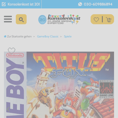
Konsolenkost ist 20!
030-609886894
Zur Startseite gehen
GameBoy Classic
Spiele