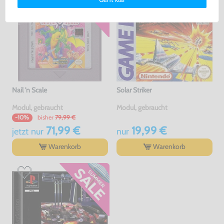
erklärung
und unserem
Impressum
.
Nail 'n Scale
Solar Striker
Modul, gebraucht
Modul, gebraucht
bisher
79,99 €
-10%
71,99 €
19,99 €
jetzt
nur
nur
Warenkorb
Warenkorb