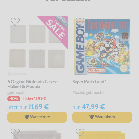
6 Original Nintendo Cases -
Super Mario Land 1
Hüllen für Module
gebraucht
Modul, gebraucht
bisher
12,99 €
-10%
11,69 €
47,99 €
jetzt
nur
nur
Warenkorb
Warenkorb