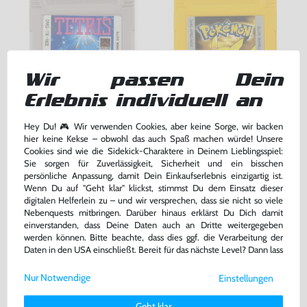
Wir passen Dein
Erlebnis individuell an
Tetris
Pokemon Gelbe Edition
Hey Du! 🎮 Wir verwenden Cookies, aber keine Sorge, wir backen
hier keine Kekse – obwohl das auch Spaß machen würde! Unsere
Modul, gebraucht
DEUTSCH, Modul, gebraucht
Cookies sind wie die Sidekick-Charaktere in Deinem Lieblingsspiel:
Sie sorgen für Zuverlässigkeit, Sicherheit und ein bisschen
34,99 €
86,99 €
nur
nur
persönliche Anpassung, damit Dein Einkaufserlebnis einzigartig ist.
Wenn Du auf "Geht klar" klickst, stimmst Du dem Einsatz dieser
Warenkorb
Warenkorb
digitalen Helferlein zu – und wir versprechen, dass sie nicht so viele
Nebenquests mitbringen. Darüber hinaus erklärst Du Dich damit
einverstanden, dass Deine Daten auch an Dritte weitergegeben
werden können. Bitte beachte, dass dies ggf. die Verarbeitung der
DAS HABEN ANDERE DAZU
Daten in den USA einschließt. Bereit für das nächste Level? Dann lass
GEKAUFT
uns gemeinsam weiterziehen! 🚀
Nur Notwendige
Einstellungen
Weitere Informationen zu den von uns verwendeten Cookies und
Deinen Rechten als Nutzer findest Du in unserer
Daten­schutz­
Geht klar