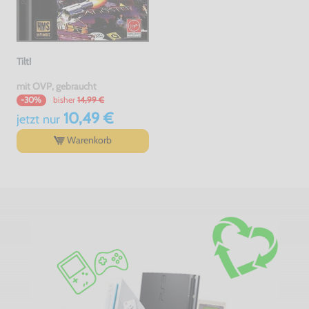
Tilt!
mit OVP, gebraucht
bisher
14,99 €
-30%
10,49 €
jetzt
nur
Warenkorb