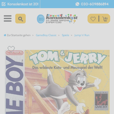
Konsolenkost ist 20!
030-609886894
Zur Startseite gehen
GameBoy Classic
Spiele
Jump 'n' Run