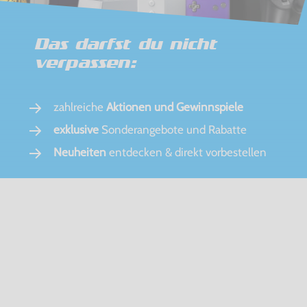
Das darfst du nicht
verpassen:
zahlreiche
Aktionen und Gewinnspiele
exklusive
Sonderangebote und Rabatte
Neuheiten
entdecken & direkt vorbestellen