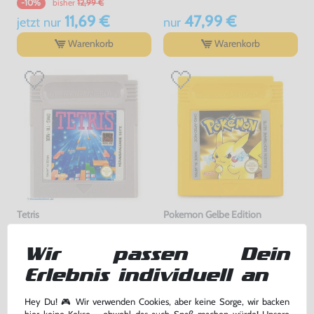
bisher
12,99 €
-10%
11,69 €
47,99 €
jetzt
nur
nur
Warenkorb
Warenkorb
Tetris
Pokemon Gelbe Edition
Modul, gebraucht
DEUTSCH, Modul, gebraucht
Wir passen Dein
34,99 €
86,99 €
nur
nur
Erlebnis individuell an
Warenkorb
Warenkorb
Hey Du! 🎮 Wir verwenden Cookies, aber keine Sorge, wir backen