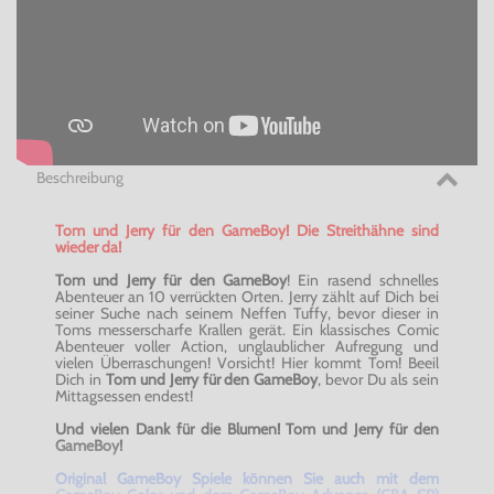
Beschreibung
Tom und Jerry für den GameBoy! Die Streithähne sind
wieder da!
Tom und Jerry für den GameBoy
! Ein rasend schnelles
Abenteuer an 10 verrückten Orten. Jerry zählt auf Dich bei
seiner Suche nach seinem Neffen Tuffy, bevor dieser in
Toms messerscharfe Krallen gerät. Ein klassisches Comic
Abenteuer voller Action, unglaublicher Aufregung und
vielen Überraschungen! Vorsicht! Hier kommt Tom! Beeil
Dich in
Tom und Jerry für den GameBoy
, bevor Du als sein
Mittagsessen endest!
Und vielen Dank für die Blumen! Tom und Jerry für den
GameBoy!
Original GameBoy Spiele können Sie auch mit dem