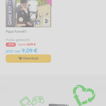
Pippa Funnell 1
Modul, gebraucht
bisher
12,99 €
-30%
9,09 €
jetzt
nur
Warenkorb