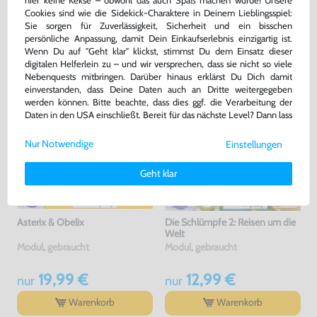
hier keine Kekse – obwohl das auch Spaß machen würde! Unsere
Cookies sind wie die Sidekick-Charaktere in Deinem Lieblingsspiel:
DAS HABEN ANDERE DAZU
Sie sorgen für Zuverlässigkeit, Sicherheit und ein bisschen
persönliche Anpassung, damit Dein Einkaufserlebnis einzigartig ist.
GEKAUFT
Wenn Du auf "Geht klar" klickst, stimmst Du dem Einsatz dieser
digitalen Helferlein zu – und wir versprechen, dass sie nicht so viele
Nebenquests mitbringen. Darüber hinaus erklärst Du Dich damit
einverstanden, dass Deine Daten auch an Dritte weitergegeben
werden können. Bitte beachte, dass dies ggf. die Verarbeitung der
Daten in den USA einschließt. Bereit für das nächste Level? Dann lass
uns gemeinsam weiterziehen! 🚀
Nur Notwendige
Einstellungen
Weitere Informationen zu den von uns verwendeten Cookies und
Deinen Rechten als Nutzer findest Du in unserer
Daten­schutz­
Geht klar
erklärung
und unserem
Impressum
.
Asterix & Obelix
Die Schlümpfe 2: Reisen um die
Welt
Modul, gebraucht
Modul, gebraucht
19,99 €
12,99 €
nur
nur
Warenkorb
Warenkorb