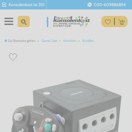
Konsolenkost ist 20!
030-609886894
Zur Startseite gehen
GameCube
Konsolen
Bundles