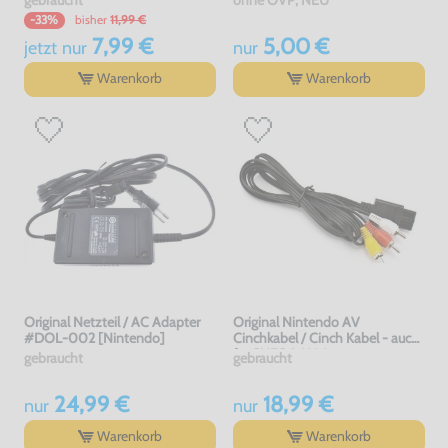
gebraucht
ohne OVP, NEU
bisher
11,99 €
-33%
7,99 €
5,00 €
jetzt
nur
nur
Warenkorb
Warenkorb
Original Netzteil / AC Adapter
Original Nintendo AV
#DOL-002 [Nintendo]
Cinchkabel / Cinch Kabel - auch
für SNES & N64
gebraucht
gebraucht
24,99 €
18,99 €
nur
nur
Warenkorb
Warenkorb