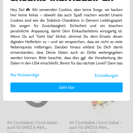
239,99 €
19,99 €
Hey Du! 🎮 Wir verwenden Cookies, aber keine Sorge, wir backen
nur
nur
hier keine Kekse – obwohl das auch Spaß machen würde! Unsere
Cookies sind wie die Sidekick-Charaktere in Deinem Lieblingsspiel:
Warenkorb
Warenkorb
Sie sorgen für Zuverlässigkeit, Sicherheit und ein bisschen
persönliche Anpassung, damit Dein Einkaufserlebnis einzigartig ist.
Wenn Du auf "Geht klar" klickst, stimmst Du dem Einsatz dieser
DAS HABEN ANDERE DAZU
digitalen Helferlein zu – und wir versprechen, dass sie nicht so viele
Nebenquests mitbringen. Darüber hinaus erklärst Du Dich damit
GEKAUFT
einverstanden, dass Deine Daten auch an Dritte weitergegeben
werden können. Bitte beachte, dass dies ggf. die Verarbeitung der
Daten in den USA einschließt. Bereit für das nächste Level? Dann lass
uns gemeinsam weiterziehen! 🚀
Nur Notwendige
Einstellungen
Weitere Informationen zu den von uns verwendeten Cookies und
Deinen Rechten als Nutzer findest Du in unserer
Daten­schutz­
Geht klar
erklärung
und unserem
Impressum
.
AV Cinchkabel / Cinch Kabel -
AV Cinchkabel / Cinch Kabel -
auch für SNES & N64
auch für SNES & N64
[Dritthersteller]
[Dritthersteller]