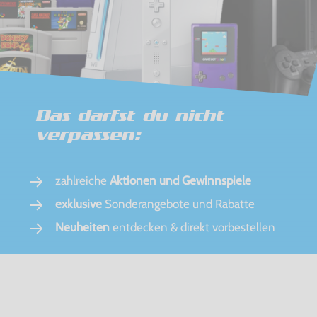
Das darfst du nicht
verpassen:
zahlreiche
Aktionen und Gewinnspiele
exklusive
Sonderangebote und Rabatte
Neuheiten
entdecken & direkt vorbestellen