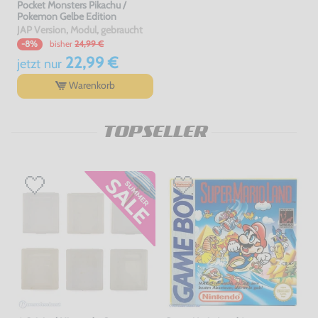
Pocket Monsters Pikachu /
Pokemon Gelbe Edition
JAP Version, Modul, gebraucht
bisher
24,99 €
-8%
22,99 €
jetzt
nur
Warenkorb
TOPSELLER