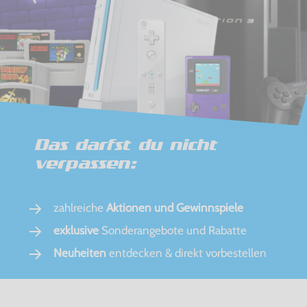
Das darfst du nicht
verpassen:
zahlreiche
Aktionen und Gewinnspiele
exklusive
Sonderangebote und Rabatte
Neuheiten
entdecken & direkt vorbestellen