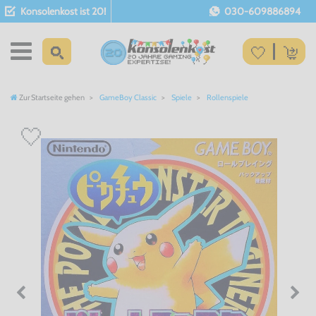
Konsolenkost ist 20!
030-609886894
Zur Startseite gehen
GameBoy Classic
Spiele
Rollenspiele