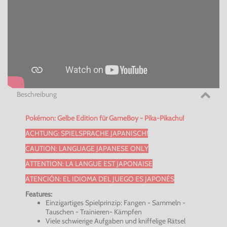
Beschreibung
Pokémon: Gelbe Edition für GameBoy -
Pika-Pikachu
!
ACHTUNG: SPIELSPRACHE JAPANISCH!
CAUTION
:
LANGUAGE
JAPANESE
ONLY
ATTENTION: LA LANGUE EST
JAPONAISE
ATENCIÓN
: EL
IDIOMA
DEL
JUEGO
ES
JAPONÉS
Features:
Einzigartiges Spielprinzip: Fangen - Sammeln -
Tauschen - Trainieren- Kämpfen
Viele schwierige Aufgaben und kniffelige Rätsel