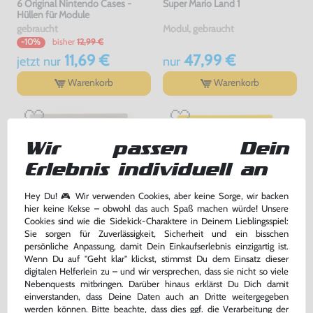
6 Original Nintendo Cases -
Super Mario Land 1
Hüllen für Module
gebraucht
Modul, gebraucht
bisher
12,99 €
-10%
11,69 €
47,99 €
jetzt
nur
nur
Warenkorb
Warenkorb
Wir passen Dein
Erlebnis individuell an
Hey Du! 🎮 Wir verwenden Cookies, aber keine Sorge, wir backen
hier keine Kekse – obwohl das auch Spaß machen würde! Unsere
Cookies sind wie die Sidekick-Charaktere in Deinem Lieblingsspiel:
Sie sorgen für Zuverlässigkeit, Sicherheit und ein bisschen
persönliche Anpassung, damit Dein Einkaufserlebnis einzigartig ist.
Tetris
Pokemon Gelbe Edition
Wenn Du auf "Geht klar" klickst, stimmst Du dem Einsatz dieser
digitalen Helferlein zu – und wir versprechen, dass sie nicht so viele
Modul, gebraucht
DEUTSCH, Modul, gebraucht
Nebenquests mitbringen. Darüber hinaus erklärst Du Dich damit
einverstanden, dass Deine Daten auch an Dritte weitergegeben
34,99 €
86,99 €
werden können. Bitte beachte, dass dies ggf. die Verarbeitung der
nur
nur