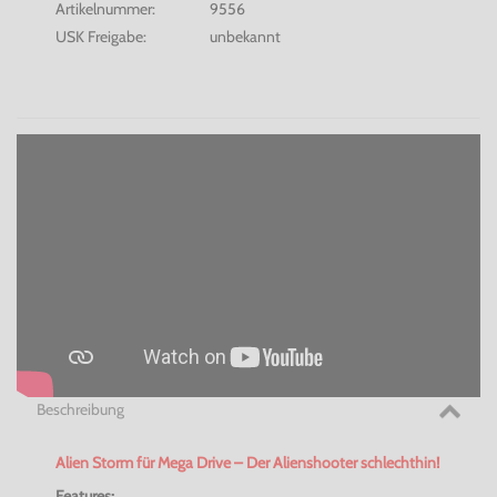
Artikelnummer:
9556
USK Freigabe:
unbekannt
Beschreibung
Alien Storm
für Mega Drive – Der
Alienshooter
schlechthin!
Features: