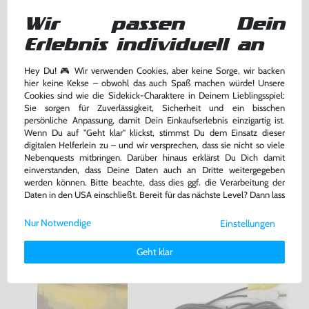
Wir passen Dein
Erlebnis individuell an
AV Cinchkabel / Cinch Kabel
Controller Verlängerung /
Hey Du! 🎮 Wir verwenden Cookies, aber keine Sorge, wir backen
[Dritthersteller]
Verlängerungskabel / Extension
hier keine Kekse – obwohl das auch Spaß machen würde! Unsere
Cord [Dritthersteller]
nur für MD1 !, ohne OVP, NEU
ohne OVP, NEU
Cookies sind wie die Sidekick-Charaktere in Deinem Lieblingsspiel:
bisher
9,99 €
-20%
Sie sorgen für Zuverlässigkeit, Sicherheit und ein bisschen
9,99 €
7,99 €
persönliche Anpassung, damit Dein Einkaufserlebnis einzigartig ist.
nur
jetzt
nur
Wenn Du auf "Geht klar" klickst, stimmst Du dem Einsatz dieser
Warenkorb
Warenkorb
digitalen Helferlein zu – und wir versprechen, dass sie nicht so viele
Nebenquests mitbringen. Darüber hinaus erklärst Du Dich damit
einverstanden, dass Deine Daten auch an Dritte weitergegeben
werden können. Bitte beachte, dass dies ggf. die Verarbeitung der
DAS HABEN ANDERE DAZU
Daten in den USA einschließt. Bereit für das nächste Level? Dann lass
GEKAUFT
uns gemeinsam weiterziehen! 🚀
Nur Notwendige
Einstellungen
Weitere Informationen zu den von uns verwendeten Cookies und
Deinen Rechten als Nutzer findest Du in unserer
Daten­schutz­
Geht klar
erklärung
und unserem
Impressum
.