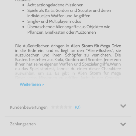
Acht actiongeladene Missionen
Spiele als Karla, Gordon und Scooter und deren
individuellen Waffen und Angriffen
Single- und Multiplayermodus
Überraschende Alienangriffe aus Objekten wie
Pflanzen, Briefkästen oder Mülltonnen
Die Außerirdischen dringen in
Alien Storm
für Mega
Drive
in die Erde ein, und es liegt an den "Alien-Busters", sie
auszulöschen und ihren Schöpfer zu vernichten. Die
Busters bestehen aus Karla, Gordon und Scooter. Jeder von
ihnen hat seine eigenen Waffen und Spezialangriffe.Wenn
du das Spiel startest, kannst du einen dieser Charaktere
auswählen, um als. Es gibt in
Alien Storm
für Mega
Drive
sechs Missionen zu erfüllen (acht in der Genesis-
Version) mit mehreren Stufen, und jede Mission hat dich
Weiterlesen >
dazu gebracht, Außerirdische bis zum Ende zu sprengen,
von den Straßen bis zum Mutterschiff, wo du die Mutter
aller Außerirdischen treffen wirst. Leider wird das Sprengen
dieser Außerirdischen keine leichte Aufgabe sein, da sie in
jeder Mission härter werden und sich in Objekten wie
Kundenbewertungen
(0)
Pflanzen, Briefkästen, Mülltonnen, Trommeln und vielen
anderen verstecken können. Jede Mission hat in
Alien
Storm
für Mega
Drive
ein Ziel, wie z.B. die Rettung von
Menschen, die ein UFO zerstören.Am Ende einiger
Zahlungsarten
Missionen steht ein außerirdischer Boss, den du zerstören
musst, um die Mission abzuschließen.