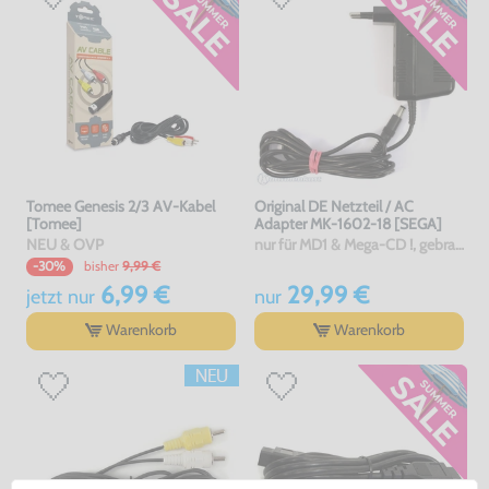
Tomee Genesis 2/3 AV-Kabel
Original DE Netzteil / AC
[Tomee]
Adapter MK-1602-18 [SEGA]
NEU & OVP
nur für MD1 & Mega-CD !, gebraucht
bisher
9,99 €
-30%
6,99 €
29,99 €
jetzt
nur
nur
Warenkorb
Warenkorb