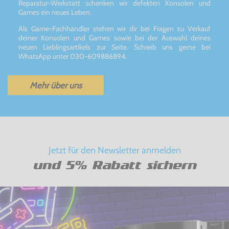
Reparatur-Werkstatt schenken wir defekten Konsolen und
Games ein neues Leben.
Als Game-Fachhändler stehen wir dir bei Fragen zu Verkauf
deiner Konsolen und Games sowie bei der Auswahl deines
neuen Lieblingsartikels zur Seite. Schreib uns gerne bei
WhatsApp unter 030-609886894.
Mehr über uns
Jetzt für den Newsletter anmelden
und 5% Rabatt sichern