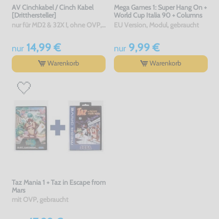
AV Cinchkabel / Cinch Kabel
Mega Games 1: Super Hang On +
[Dritthersteller]
World Cup Italia 90 + Columns
nur für MD2 & 32X !, ohne OVP, NEU
EU Version, Modul, gebraucht
14,99 €
9,99 €
nur
nur
Warenkorb
Warenkorb
Taz Mania 1 + Taz in Escape from
Mars
mit OVP, gebraucht