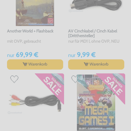
Another World + Flashback
AV Cinchkabel / Cinch Kabel
[Dritthersteller]
mit OVP, gebraucht
nur für MD1 !, ohne OVP, NEU
69,99 €
9,99 €
nur
nur
Warenkorb
Warenkorb