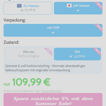
SALE
JAP Version
EU Version
ab 55,99 €
Verpackung:
SALE
mit OVP
Zustand:
SALE
SALE
Gut
Wie neu
Nicht verfügbar
63,99 €
Getestet & voll funktionstüchtig - Normale altersbedingte
Gebrauchsspuren mit originaler Umverpackung
109,99 €
nur
Preise sind Endpreise zzgl.
Versandkosten
Spare zusätzliche 5% mit dem
Summer Sale!