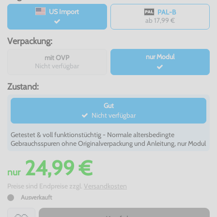
US Import
PAL-B
ab 17,99 €
Verpackung:
nur Modul
mit OVP
Nicht verfügbar
Zustand:
Gut
Nicht verfügbar
Getestet & voll funktionstüchtig - Normale altersbedingte
Gebrauchsspuren ohne Originalverpackung und Anleitung, nur Modul
24,99 €
nur
Preise sind Endpreise zzgl.
Versandkosten
Ausverkauft