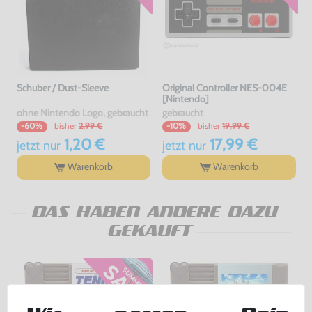
Schuber / Dust-Sleeve
Original Controller NES-004E
[Nintendo]
ohne Nintendo Logo, gebraucht
gebraucht
bisher
2,99 €
bisher
19,99 €
-60%
-10%
1,20 €
17,99 €
jetzt
nur
jetzt
nur
Warenkorb
Warenkorb
DAS HABEN ANDERE DAZU
GEKAUFT