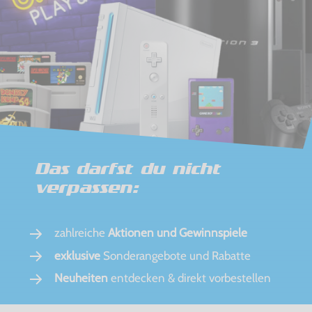
Das darfst du nicht
verpassen:
zahlreiche
Aktionen und Gewinnspiele
exklusive
Sonderangebote und Rabatte
Neuheiten
entdecken & direkt vorbestellen