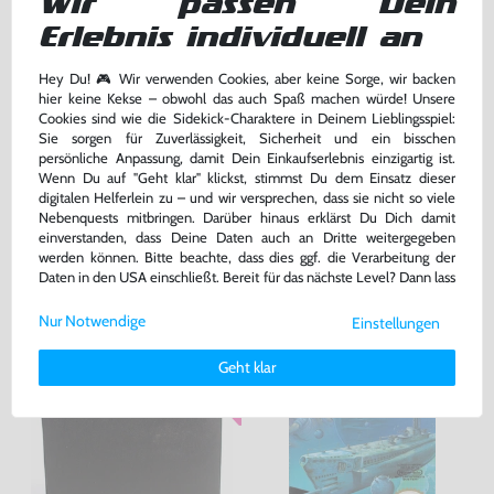
Wir passen Dein
Erlebnis individuell an
Hey Du! 🎮 Wir verwenden Cookies, aber keine Sorge, wir backen
hier keine Kekse – obwohl das auch Spaß machen würde! Unsere
Cookies sind wie die Sidekick-Charaktere in Deinem Lieblingsspiel:
Sie sorgen für Zuverlässigkeit, Sicherheit und ein bisschen
Four Players Tennis
Rad Racer
persönliche Anpassung, damit Dein Einkaufserlebnis einzigartig ist.
Wenn Du auf "Geht klar" klickst, stimmst Du dem Einsatz dieser
PAL-B, Modul, gebraucht
PAL-B, Modul, gebraucht
digitalen Helferlein zu – und wir versprechen, dass sie nicht so viele
bisher
14,99 €
-10%
Nebenquests mitbringen. Darüber hinaus erklärst Du Dich damit
13,49 €
14,99 €
jetzt
nur
nur
einverstanden, dass Deine Daten auch an Dritte weitergegeben
werden können. Bitte beachte, dass dies ggf. die Verarbeitung der
Warenkorb
Warenkorb
Daten in den USA einschließt. Bereit für das nächste Level? Dann lass
uns gemeinsam weiterziehen! 🚀
Nur Notwendige
Einstellungen
Weitere Informationen zu den von uns verwendeten Cookies und
Deinen Rechten als Nutzer findest Du in unserer
Daten­schutz­
Geht klar
erklärung
und unserem
Impressum
.