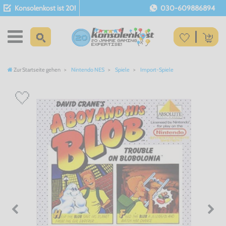
Konsolenkost ist 20!
030-609886894
Zur Startseite gehen
Nintendo NES
Spiele
Import-Spiele