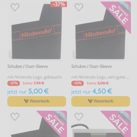
-37%
Schuber / Dust-Sleeve
Schuber / Dust-Sleeve
mit Nintendo Logo, gebraucht
mit Nintendo Logo, sehr guter Zustand, gebraucht
bisher
7,99 €
bisher
5,00 €
-37%
-10%
5,00 €
4,50 €
jetzt
nur
jetzt
nur
Warenkorb
Warenkorb