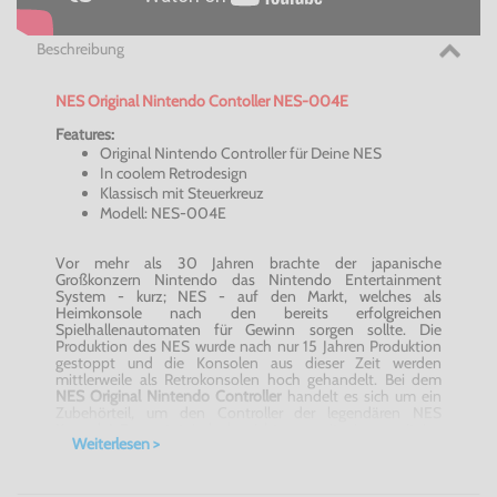
Beschreibung
NES Original
Nintendo
Contoller
NES-004E
Features:
Original
Nintendo
Controller für Deine NES
In coolem Retrodesign
Klassisch mit Steuerkreuz
Modell:
NES-004E
Vor mehr als 30 Jahren brachte der japanische
Großkonzern
Nintendo
das
Nintendo
Entertainment
System - kurz; NES - auf den Markt, welches als
Heimkonsole nach den bereits erfolgreichen
Spielhallenautomaten für Gewinn sorgen sollte. Die
Produktion des NES wurde nach nur 15 Jahren Produktion
gestoppt und die Konsolen aus dieser Zeit werden
mittlerweile als Retrokonsolen hoch gehandelt. Bei dem
NES Original
Nintendo
Controller
handelt es sich um ein
Zubehörteil, um den Controller der legendären NES
Konsole! Er wartet jedoch nicht nur mit einer weit ins
Weiterlesen >
damals reichenden Geschichte, sondern auch mit coolem
Retrolook auf - der sich wirklich sehen lassen kann!
-
NES Original
Nintendo
Controller