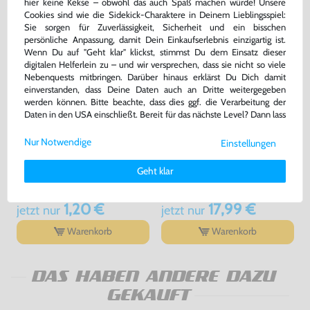
hier keine Kekse – obwohl das auch Spaß machen würde! Unsere
Cookies sind wie die Sidekick-Charaktere in Deinem Lieblingsspiel:
Sie sorgen für Zuverlässigkeit, Sicherheit und ein bisschen
persönliche Anpassung, damit Dein Einkaufserlebnis einzigartig ist.
Wenn Du auf "Geht klar" klickst, stimmst Du dem Einsatz dieser
digitalen Helferlein zu – und wir versprechen, dass sie nicht so viele
Nebenquests mitbringen. Darüber hinaus erklärst Du Dich damit
einverstanden, dass Deine Daten auch an Dritte weitergegeben
werden können. Bitte beachte, dass dies ggf. die Verarbeitung der
Daten in den USA einschließt. Bereit für das nächste Level? Dann lass
uns gemeinsam weiterziehen! 🚀
Nur Notwendige
Einstellungen
Weitere Informationen zu den von uns verwendeten Cookies und
Schuber / Dust-Sleeve
Original Controller NES-004E
Deinen Rechten als Nutzer findest Du in unserer
Daten­schutz­
[Nintendo]
Geht klar
erklärung
und unserem
Impressum
.
ohne Nintendo Logo, gebraucht
gebraucht
bisher
2,99 €
bisher
19,99 €
-60%
-10%
1,20 €
17,99 €
jetzt
nur
jetzt
nur
Warenkorb
Warenkorb
DAS HABEN ANDERE DAZU
GEKAUFT