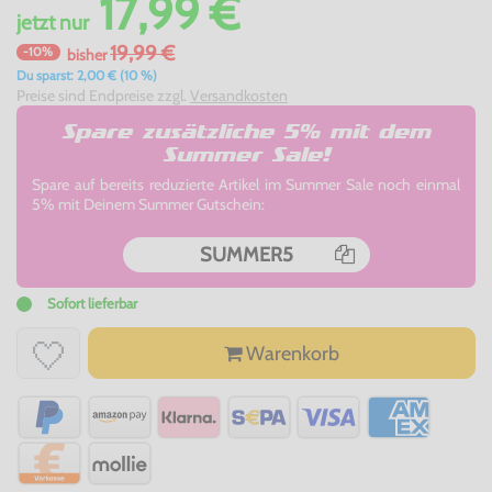
17,99 €
jetzt
nur
19,99 €
-10%
bisher
Du sparst: 2,00 € (10 %)
Preise sind Endpreise zzgl.
Versandkosten
Spare zusätzliche 5% mit dem
Summer Sale!
Spare auf bereits reduzierte Artikel im Summer Sale noch einmal
5% mit Deinem Summer Gutschein:
SUMMER5
Sofort lieferbar
Warenkorb