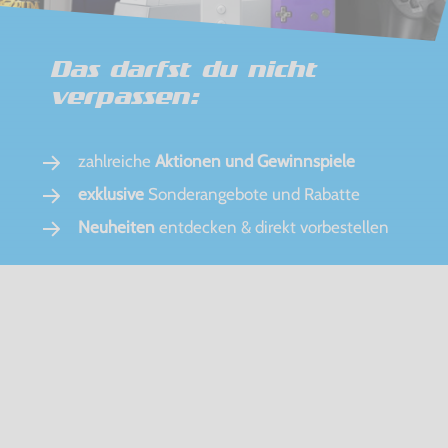
Das darfst du nicht
verpassen:
zahlreiche
Aktionen und Gewinnspiele
exklusive
Sonderangebote und Rabatte
Neuheiten
entdecken & direkt vorbestellen