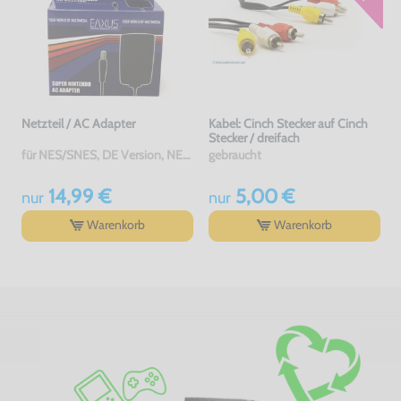
Netzteil / AC Adapter
Kabel: Cinch Stecker auf Cinch
Stecker / dreifach
für NES/SNES, DE Version, NEU & OVP
gebraucht
14,99 €
5,00 €
nur
nur
Warenkorb
Warenkorb