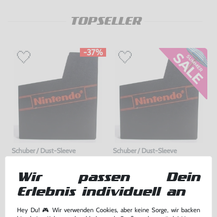
TOPSELLER
-37%
Schuber / Dust-Sleeve
Schuber / Dust-Sleeve
mit Nintendo Logo, gebraucht
mit Nintendo Logo, sehr guter Zustand, gebraucht
Wir passen Dein
bisher
7,99 €
bisher
5,00 €
-37%
-10%
5,00 €
4,50 €
Erlebnis individuell an
jetzt
nur
jetzt
nur
Warenkorb
Warenkorb
Hey Du! 🎮 Wir verwenden Cookies, aber keine Sorge, wir backen