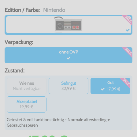
Edition / Farbe:
Nintendo
SALE
Verpackung:
SALE
ohne OVP
Zustand:
SALE
Gut
Wie neu
Sehr gut
Nicht verfügbar
32,99 €
17,99 €
Akzeptabel
19,99 €
Getestet & voll funktionstüchtig - Normale altersbedingte
Gebrauchsspuren