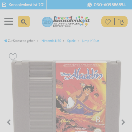
Konsolenkost ist 20!
030-609886894
Zur Startseite gehen
Nintendo NES
Spiele
Jump 'n' Run