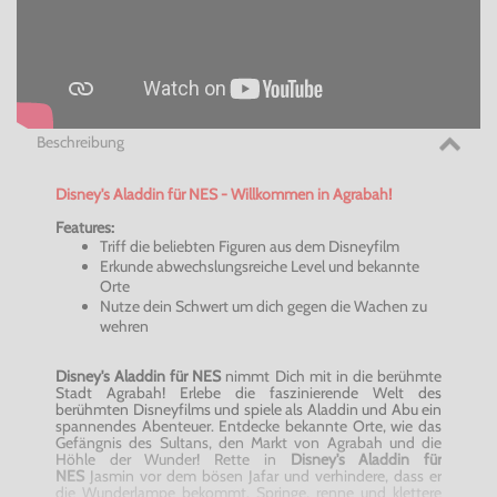
Beschreibung
Disney's
Aladdin
für NES - Willkommen in
Agrabah
!
Features:
Triff die beliebten Figuren aus dem Disneyfilm
Erkunde abwechslungsreiche Level und bekannte
Orte
Nutze dein Schwert um dich gegen die Wachen zu
wehren
Disney's
Aladdin
für NES
nimmt Dich mit in die berühmte
Stadt
Agrabah
! Erlebe die faszinierende Welt des
berühmten Disneyfilms und spiele als
Aladdin
und Abu ein
spannendes Abenteuer. Entdecke bekannte Orte, wie das
Gefängnis des Sultans, den Markt von
Agrabah
und die
Höhle der Wunder! Rette in
Disney's
Aladdin
für
NES
Jasmin vor dem bösen
Jafar
und verhindere, dass er
die Wunderlampe bekommt. Springe, renne und klettere