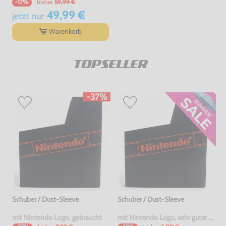
bisher
59,99 €
-17%
49,99 €
jetzt
nur
Warenkorb
TOPSELLER
-37%
Schuber / Dust-Sleeve
Schuber / Dust-Sleeve
mit Nintendo Logo, gebraucht
mit Nintendo Logo, sehr guter Zustand, gebraucht