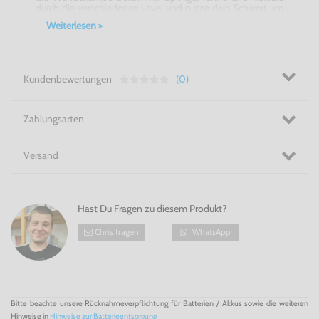
durch die verschiedenen Level und nutze dein Schwert um
dir den Weg freizumachen.
Disney's
Aladdin
für
Weiterlesen >
NES
nimmt Dich mit in den beliebten Disneyfilm!
Bist Du bereit für ein fantastisches Abenteuer? - Disney's
Aladdin
für NES!
Kundenbewertungen
(0)
Zahlungsarten
Versand
Hast Du Fragen zu diesem Produkt?
Chris fragen
WhatsApp
Bitte beachte unsere Rücknahmeverpflichtung für Batterien / Akkus sowie die weiteren
Hinweise in
Hinweise zur Batterieentsorgung