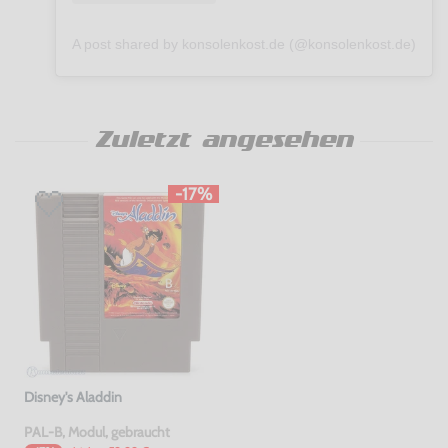
A post shared by konsolenkost.de (@konsolenkost.de)
Zuletzt angesehen
-17%
Disney's Aladdin
PAL-B, Modul, gebraucht