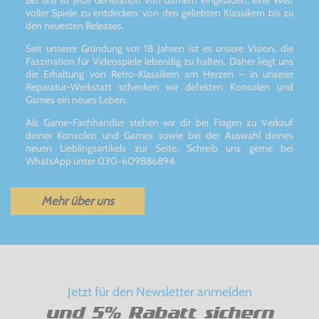
Bei uns ist jede Generation von Gamern eingeladen, eine Welt
voller Spiele zu entdecken: von den geliebten Klassikern bis zu
den neuesten Releases.
Seit unserer Gründung vor 18 Jahren ist es unsere Vision, die
Faszination für Videospiele lebendig zu halten. Daher liegt uns
die Erhaltung von Retro-Klassikern am Herzen – in unserer
Reparatur-Werkstatt schenken wir defekten Konsolen und
Games ein neues Leben.
Als Game-Fachhändler stehen wir dir bei Fragen zu Verkauf
deiner Konsolen und Games sowie bei der Auswahl deines
neuen Lieblingsartikels zur Seite. Schreib uns gerne bei
WhatsApp unter 030-609886894.
Mehr über uns
Jetzt für den Newsletter anmelden
und 5% Rabatt sichern