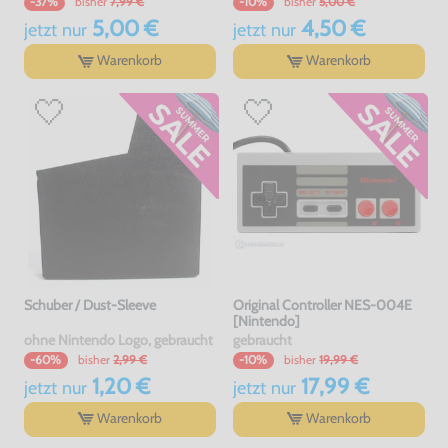
bisher
7,99 €
bisher
5,00 €
-37%
-10%
5,00 €
4,50 €
jetzt
nur
jetzt
nur
Warenkorb
Warenkorb
Schuber / Dust-Sleeve
Original Controller NES-004E
[Nintendo]
ohne Nintendo Logo, gebraucht
gebraucht
bisher
2,99 €
bisher
19,99 €
-60%
-10%
1,20 €
17,99 €
jetzt
nur
jetzt
nur
Warenkorb
Warenkorb