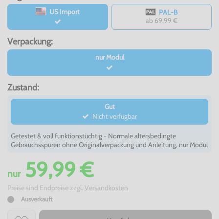
US Import
PAL-B
ab 69,99 €
Verpackung:
nur Modul
Zustand:
Gut
Nicht verfügbar
Getestet & voll funktionstüchtig - Normale altersbedingte
Gebrauchsspuren ohne Originalverpackung und Anleitung, nur Modul
59,99 €
nur
Preise sind Endpreise zzgl.
Versandkosten
Ausverkauft