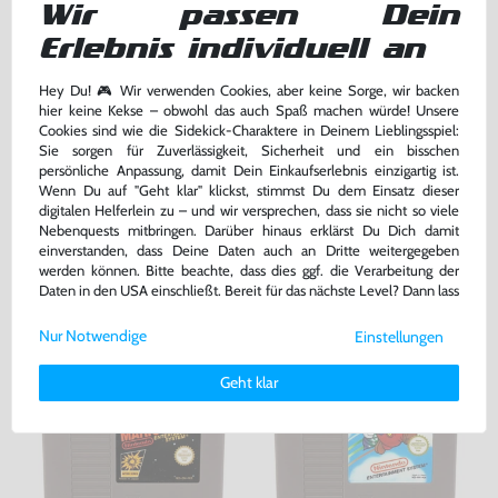
Wir passen Dein
Erlebnis individuell an
Hey Du! 🎮 Wir verwenden Cookies, aber keine Sorge, wir backen
hier keine Kekse – obwohl das auch Spaß machen würde! Unsere
Cookies sind wie die Sidekick-Charaktere in Deinem Lieblingsspiel:
Sie sorgen für Zuverlässigkeit, Sicherheit und ein bisschen
je ein Scart Cinch Adapter
Schuber / Dust-Sleeve
persönliche Anpassung, damit Dein Einkaufserlebnis einzigartig ist.
[Dritthersteller]
Wenn Du auf "Geht klar" klickst, stimmst Du dem Einsatz dieser
gebraucht
ohne Nintendo Logo, gebraucht
digitalen Helferlein zu – und wir versprechen, dass sie nicht so viele
Nebenquests mitbringen. Darüber hinaus erklärst Du Dich damit
bisher
4,99 €
bisher
2,99 €
-52%
-60%
einverstanden, dass Deine Daten auch an Dritte weitergegeben
2,39 €
1,20 €
jetzt
nur
jetzt
nur
werden können. Bitte beachte, dass dies ggf. die Verarbeitung der
Daten in den USA einschließt. Bereit für das nächste Level? Dann lass
Warenkorb
Warenkorb
uns gemeinsam weiterziehen! 🚀
Nur Notwendige
Einstellungen
Weitere Informationen zu den von uns verwendeten Cookies und
Deinen Rechten als Nutzer findest Du in unserer
Daten­schutz­
Geht klar
erklärung
und unserem
Impressum
.