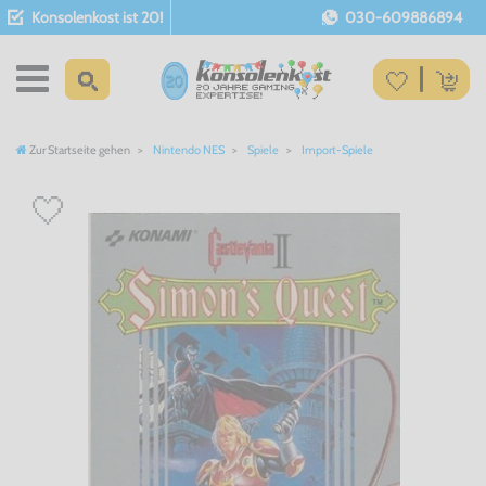
Konsolenkost ist 20!
030-609886894
Zur Startseite gehen
Nintendo NES
Spiele
Import-Spiele