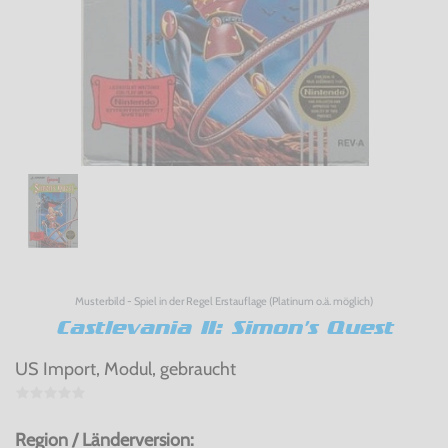
Musterbild - Spiel in der Regel Erstauflage (Platinum o.ä. möglich)
Castlevania II: Simon's Quest
US Import, Modul, gebraucht
Region / Länderversion: