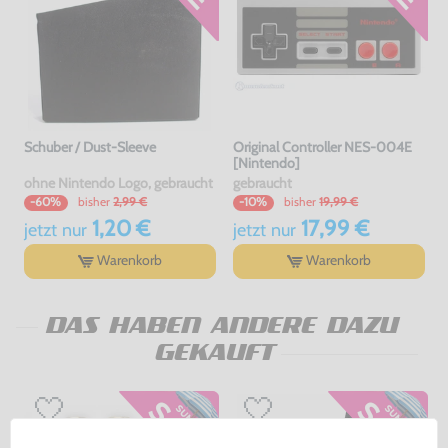
Schuber / Dust-Sleeve
Original Controller NES-004E
[Nintendo]
ohne Nintendo Logo, gebraucht
gebraucht
bisher
2,99 €
bisher
19,99 €
-60%
-10%
1,20 €
17,99 €
jetzt
nur
jetzt
nur
Warenkorb
Warenkorb
DAS HABEN ANDERE DAZU
GEKAUFT