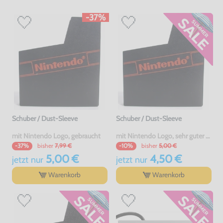
-37%
Schuber / Dust-Sleeve
Schuber / Dust-Sleeve
mit Nintendo Logo, gebraucht
mit Nintendo Logo, sehr guter Zustand, gebraucht
bisher
7,99 €
bisher
5,00 €
-37%
-10%
5,00 €
4,50 €
jetzt
nur
jetzt
nur
Warenkorb
Warenkorb