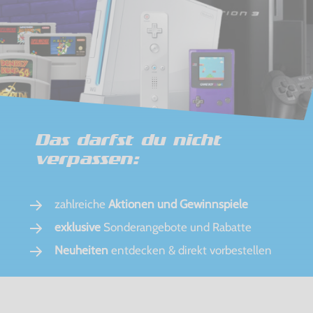
Das darfst du nicht
verpassen:
zahlreiche
Aktionen und Gewinnspiele
exklusive
Sonderangebote und Rabatte
Neuheiten
entdecken & direkt vorbestellen