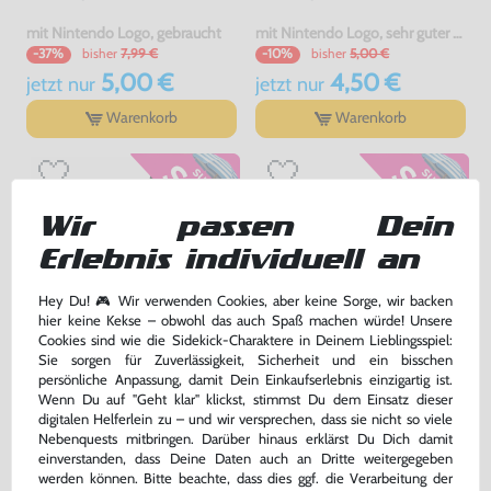
mit Nintendo Logo, gebraucht
mit Nintendo Logo, sehr guter Zustand, gebraucht
bisher
7,99 €
bisher
5,00 €
-37%
-10%
5,00 €
4,50 €
jetzt
nur
jetzt
nur
Warenkorb
Warenkorb
Wir passen Dein
Erlebnis individuell an
Hey Du! 🎮 Wir verwenden Cookies, aber keine Sorge, wir backen
hier keine Kekse – obwohl das auch Spaß machen würde! Unsere
Cookies sind wie die Sidekick-Charaktere in Deinem Lieblingsspiel:
Sie sorgen für Zuverlässigkeit, Sicherheit und ein bisschen
persönliche Anpassung, damit Dein Einkaufserlebnis einzigartig ist.
Schuber / Dust-Sleeve
Original Controller NES-004E
Wenn Du auf "Geht klar" klickst, stimmst Du dem Einsatz dieser
[Nintendo]
digitalen Helferlein zu – und wir versprechen, dass sie nicht so viele
ohne Nintendo Logo, gebraucht
gebraucht
Nebenquests mitbringen. Darüber hinaus erklärst Du Dich damit
bisher
2,99 €
bisher
19,99 €
-60%
-10%
einverstanden, dass Deine Daten auch an Dritte weitergegeben
1,20 €
17,99 €
jetzt
nur
jetzt
nur
werden können. Bitte beachte, dass dies ggf. die Verarbeitung der