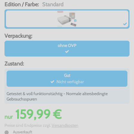
Edition / Farbe:
Standard
Verpackung:
ohne OVP
Zustand:
Gut
Nicht verfügbar
Getestet & voll funktionstüchtig - Normale altersbedingte
Gebrauchsspuren
159,99 €
nur
Preise sind Endpreise zzgl.
Versandkosten
Ausverkauft