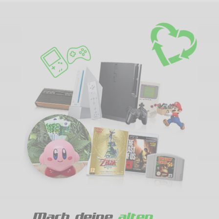
Mach deine
alten