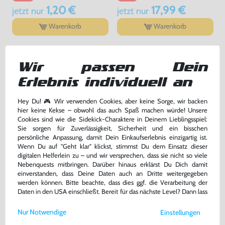
1,20 €
17,99 €
jetzt
nur
jetzt
nur
Warenkorb
Warenkorb
DAS HABEN ANDERE DAZU
Wir passen Dein
GEKAUFT
Erlebnis individuell an
Hey Du! 🎮 Wir verwenden Cookies, aber keine Sorge, wir backen
hier keine Kekse – obwohl das auch Spaß machen würde! Unsere
Cookies sind wie die Sidekick-Charaktere in Deinem Lieblingsspiel:
Sie sorgen für Zuverlässigkeit, Sicherheit und ein bisschen
persönliche Anpassung, damit Dein Einkaufserlebnis einzigartig ist.
Wenn Du auf "Geht klar" klickst, stimmst Du dem Einsatz dieser
digitalen Helferlein zu – und wir versprechen, dass sie nicht so viele
Nebenquests mitbringen. Darüber hinaus erklärst Du Dich damit
einverstanden, dass Deine Daten auch an Dritte weitergegeben
werden können. Bitte beachte, dass dies ggf. die Verarbeitung der
Daten in den USA einschließt. Bereit für das nächste Level? Dann lass
Boulder Dash
Titus The Fox
uns gemeinsam weiterziehen! 🚀
Nur Notwendige
Einstellungen
Modul, gebraucht
Modul, gebraucht
Weitere Informationen zu den von uns verwendeten Cookies und