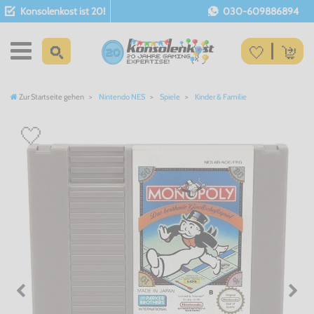
Konsolenkost ist 20!
030-609886894
Zur Startseite gehen
Nintendo NES
Spiele
Kinder & Familie