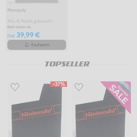
Monopoly
PAL-B, Modul, gebraucht
Bald wieder da
39,99 €
nur
Kaufalarm
TOPSELLER
-37%