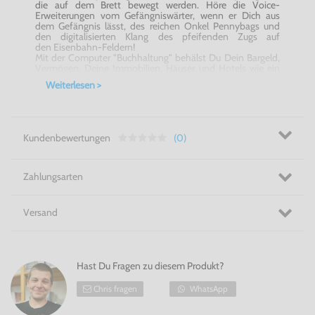
die auf dem Brett bewegt werden. Höre die Voice-
Erweiterungen vom Gefängniswärter, wenn er Dich aus
dem Gefängnis lässt, des reichen Onkel Pennybags und
den digitalisierten Klang des pfeifenden Zugs auf
den Eisenbahn-Feldern!
Mit der Computer "Buchhaltung" behälst Du Dein Bargeld,
Vermögen, Deine Immobilien, Häuser und Hotels wie ein
Profi im Blick. Spiele mit echten, lebenden
Weiterlesen >
Immobilienmaklern oder mit den Computer-Gegnern, die
Anfänger sein könnten - oder abgebrühte big-time
Händler!
Das Monopoly-Spiel, mit dem jeder aufwächst, zusammen
mit dem Nintendo Entertainment System ... alles in allem
Kundenbewertungen
(0)
ist das ein wirklich süßer Deal!
Für 1 bis 8 Spieler.
Zahlungsarten
NES - Monopoly - Jetzt bei Konsolenkost kaufen!
Versand
Hast Du Fragen zu diesem Produkt?
Chris fragen
WhatsApp