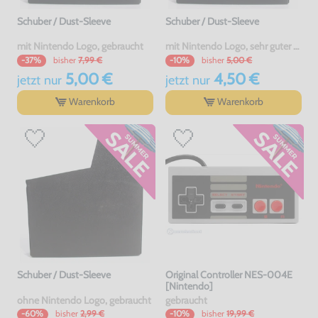
Schuber / Dust-Sleeve
Schuber / Dust-Sleeve
mit Nintendo Logo, gebraucht
mit Nintendo Logo, sehr guter Zustand, gebraucht
bisher
7,99 €
bisher
5,00 €
-37%
-10%
5,00 €
4,50 €
jetzt
nur
jetzt
nur
Warenkorb
Warenkorb
Schuber / Dust-Sleeve
Original Controller NES-004E
[Nintendo]
ohne Nintendo Logo, gebraucht
gebraucht
bisher
2,99 €
bisher
19,99 €
-60%
-10%