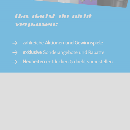
Das darfst du nicht
verpassen:
zahlreiche
Aktionen und Gewinnspiele
exklusive
Sonderangebote und Rabatte
Neuheiten
entdecken & direkt vorbestellen