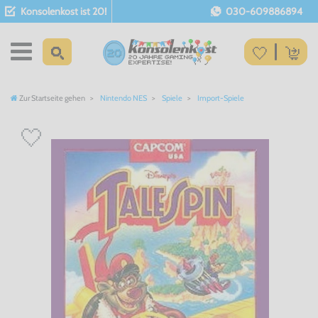
Konsolenkost ist 20!
030-609886894
Zur Startseite gehen
Nintendo NES
Spiele
Import-Spiele