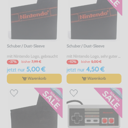
Schuber / Dust-Sleeve
Schuber / Dust-Sleeve
mit Nintendo Logo, gebraucht
mit Nintendo Logo, sehr guter Zustand, gebraucht
bisher
7,99 €
bisher
5,00 €
-37%
-10%
5,00 €
4,50 €
jetzt
nur
jetzt
nur
Warenkorb
Warenkorb