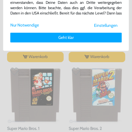
einverstanden, dass Deine Daten auch an Dritte weitergegeben
werden können. Bitte beachte, dass dies ggf. die Verarbeitung der
Daten in den USA einschließt. Bereit für das nächste Level? Dann lass
uns gemeinsam weiterziehen! 🚀
Schuber / Dust-Sleeve
Schuber / Dust-Sleeve
Nur Notwendige
Einstellungen
Weitere Informationen zu den von uns verwendeten Cookies und
mit Nintendo Logo, gebraucht
ohne Nintendo Logo, gebraucht
Deinen Rechten als Nutzer findest Du in unserer
Daten­schutz­
Geht klar
erklärung
und unserem
Impressum
.
bisher
7,99 €
bisher
2,99 €
-37%
-60%
5,00 €
1,20 €
jetzt
nur
jetzt
nur
Warenkorb
Warenkorb
Super Mario Bros. 1
Super Mario Bros. 2