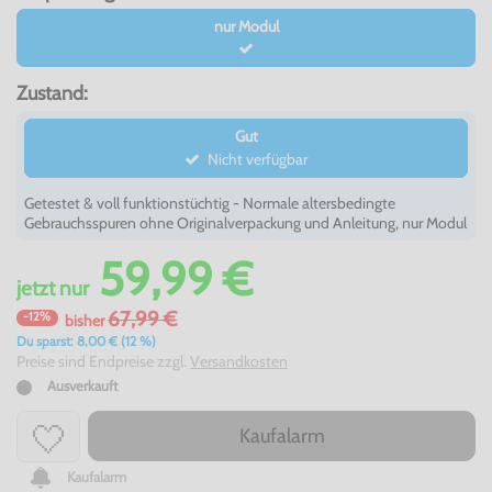
nur Modul
Zustand:
Gut
Nicht verfügbar
Getestet & voll funktionstüchtig - Normale altersbedingte
Gebrauchsspuren ohne Originalverpackung und Anleitung, nur Modul
59,99 €
jetzt
nur
67,99 €
-12%
bisher
Du sparst: 8,00 € (12 %)
Preise sind Endpreise zzgl.
Versandkosten
Ausverkauft
Kaufalarm
Kaufalarm