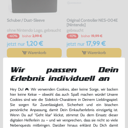
Schuber / Dust-Sleeve
Original Controller NES-004E
[Nintendo]
ohne Nintendo Logo, gebraucht
gebraucht
bisher
2,99 €
bisher
19,99 €
-60%
-10%
1,20 €
17,99 €
jetzt
nur
jetzt
nur
Warenkorb
Warenkorb
Wir passen Dein
DAS HABEN ANDERE DAZU
Erlebnis individuell an
GEKAUFT
Hey Du! 🎮 Wir verwenden Cookies, aber keine Sorge, wir backen
-37%
hier keine Kekse – obwohl das auch Spaß machen würde! Unsere
Cookies sind wie die Sidekick-Charaktere in Deinem Lieblingsspiel:
Sie sorgen für Zuverlässigkeit, Sicherheit und ein bisschen
persönliche Anpassung, damit Dein Einkaufserlebnis einzigartig ist.
Wenn Du auf "Geht klar" klickst, stimmst Du dem Einsatz dieser
digitalen Helferlein zu – und wir versprechen, dass sie nicht so viele
Nebenquests mitbringen. Darüber hinaus erklärst Du Dich damit