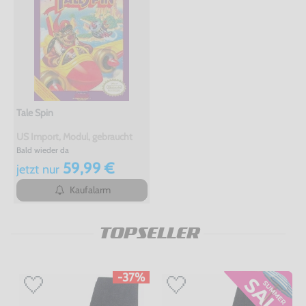
Tale Spin
US Import, Modul, gebraucht
Bald wieder da
59,99 €
jetzt
nur
Kaufalarm
TOPSELLER
-37%