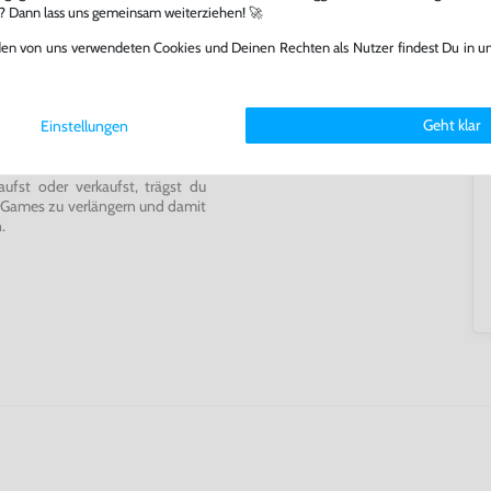
l? Dann lass uns gemeinsam weiterziehen! 🚀
den von uns verwendeten Cookies und Deinen Rechten als Nutzer findest Du in u
ming-Fans und neue Entdecker
lerlebnis genießen kannst,
Geht klar
Einstellungen
tatt von unseren Fachkräften
arf repariert.
fst oder verkaufst, trägst du
 Games zu verlängern und damit
.