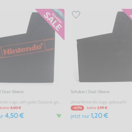
/ Dust-Sleeve
Schuber / Dust-Sleeve
mit Nintendo Logo, sehr guter Zustand, gebraucht
ohne Nintendo Logo, gebraucht
bisher
5,00 €
bisher
2,99 €
-60%
4,50 €
1,20 €
ur
jetzt
nur