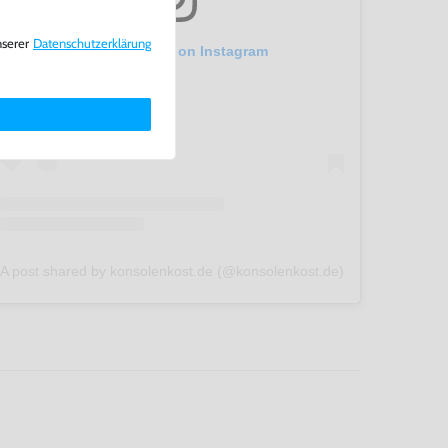
nserer
Daten­schutz­erklärung
View this post on Instagram
A post shared by konsolenkost.de (@konsolenkost.de)