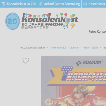
Konsolenkost ist 20!
Ankauf Deiner Sammlung
Kostenloser
Retro Konso
Zur Startseite gehen
Nintendo NES
Spiele
Import-Spiele
NE