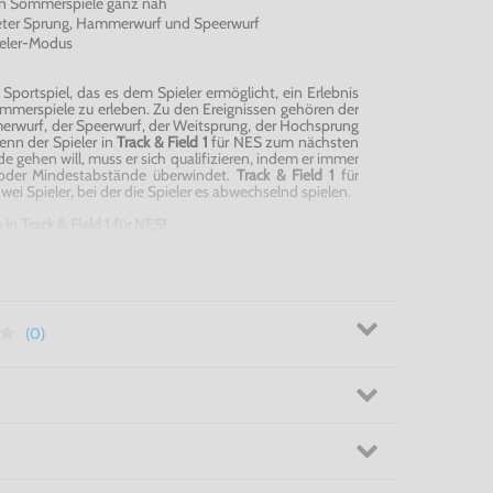
en Sommerspiele ganz nah
eter Sprung, Hammerwurf und Speerwurf
ieler-Modus
 Sportspiel, das es dem Spieler ermöglicht, ein Erlebnis
merspiele zu erleben. Zu den Ereignissen gehören der
rwurf, der Speerwurf, der Weitsprung, der Hochsprung
enn der Spieler in
Track & Field 1
für NES zum nächsten
 gehen will, muss er sich qualifizieren, indem er immer
 oder Mindestabstände überwindet.
Track & Field 1
für
ei Spieler, bei der die Spieler es abwechselnd spielen.
in Track & Field 1 für NES!
(0)