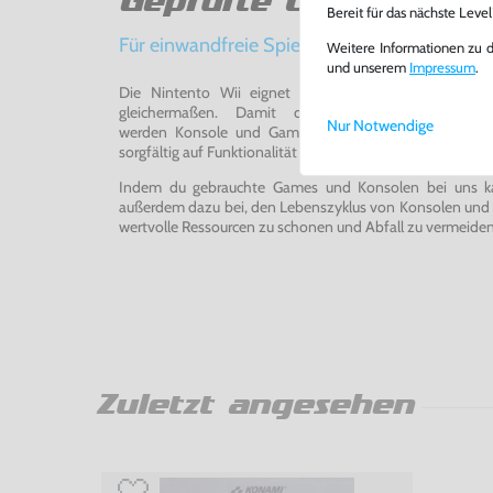
Geprüfte Qualität
Bereit für das nächste Leve
Für einwandfreie Spielerlebnisse
Weitere Informationen zu 
und unserem
Impressum
.
Die Nintento Wii eignet sich perfekt für Retro-Ga
gleichermaßen. Damit du ein einwandfreies Spie
Nur Notwendige
werden Konsole und Game in unserer Reparatur-Werks
sorgfältig auf Funktionalität getestet, gereinigt und bei Bed
Indem du gebrauchte Games und Konsolen bei uns kau
außerdem dazu bei, den Lebenszyklus von Konsolen und
wertvolle Ressourcen zu schonen und Abfall zu vermeiden
Zuletzt angesehen