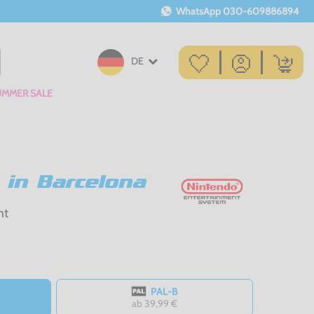
WhatsApp
030-609886894
DE
UMMER SALE
 in Barcelona
ht
PAL-B
ab 39,99 €