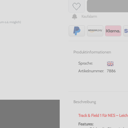
Kaufalarm
num o.ä. möglich)
Produktinformationen
Sprache:
Artikelnummer:
7886
Beschreibung
Track & Field 1 für NES – Le
Features: