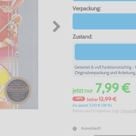
Verpackung:
Zustand:
Getestet & voll funktionstüchtig 
Originalverpackung und Anleitung
7,99 €
jetzt
nur
12,99 €
-38%
bisher
Du sparst: 5,00 € (38 %)
Preise sind Endpreise zzgl.
Versand
Ausverkauft