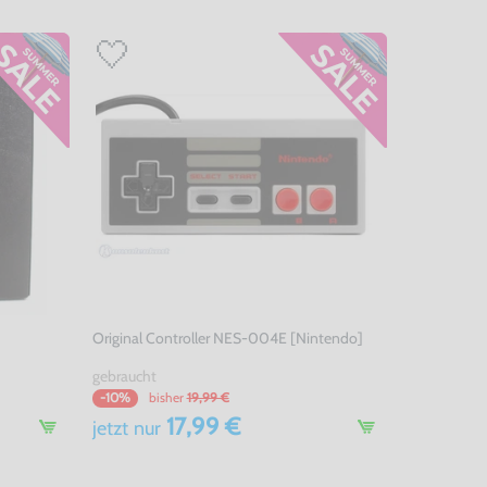
Original Controller NES-004E [Nintendo]
gebraucht
bisher
19,99 €
-10%
17,99 €
jetzt
nur