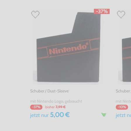
-37%
Schuber / Dust-Sleeve
Schuber 
mit Nintendo Logo, gebraucht
bisher
7,99 €
-37%
-10%
5,00 €
jetzt
nur
jetzt
n