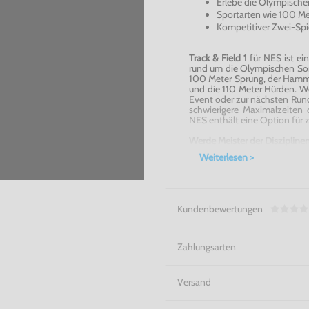
Erlebe die Olympisch
Sportarten wie 100 M
Kompetitiver Zwei-Sp
Track & Field 1
für NES ist ein
rund um die Olympischen Som
100 Meter Sprung, der Hamme
und die 110 Meter Hürden. W
Event oder zur nächsten Runde
schwierigere Maximalzeiten
NES enthält eine Option für zw
Werde Meister der Disziplinen 
Weiterlesen >
Kundenbewertungen
Zahlungsarten
Versand