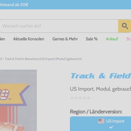
 Versand ab 30€
len
Aktuelle Konsolen
Games & Mehr
Sale %
Ankauf
S
S - Track & Field in Barcelona (US Import) (Modul) (gebraucht)
Track & Field
US Import, Modul, gebrauc
Region / Länderversion:
US Import