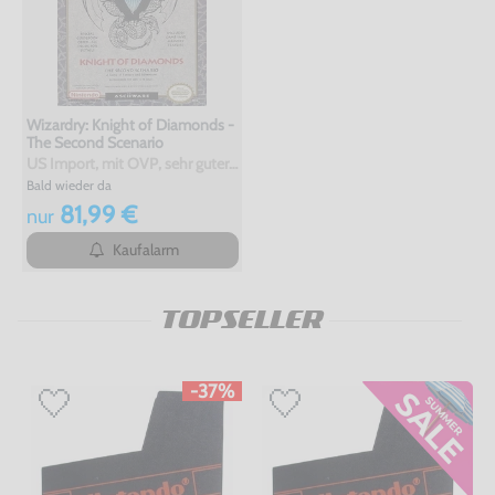
Wizardry: Knight of Diamonds -
The Second Scenario
US Import, mit OVP, sehr guter Zustand, gebraucht
Bald wieder da
81,99 €
nur
Kaufalarm
TOPSELLER
-37%