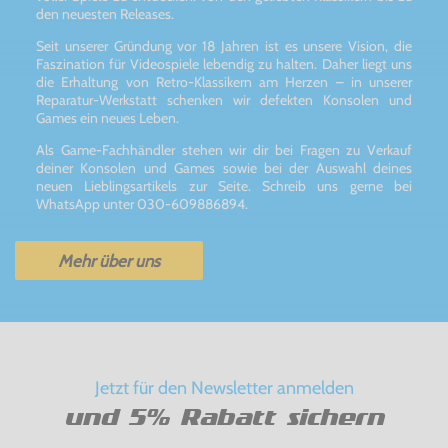
den neuesten Releases.
Seit unserer Gründung vor 18 Jahren ist es unsere Vision, die
Faszination für Videospiele lebendig zu halten. Daher liegt uns
die Erhaltung von Retro-Klassikern am Herzen – in unserer
Reparatur-Werkstatt schenken wir defekten Konsolen und
Games ein neues Leben.
Als Game-Fachhändler stehen wir dir bei Fragen zu Verkauf
deiner Konsolen und Games sowie bei der Auswahl deines
neuen Lieblingsartikels zur Seite. Schreib uns gerne bei
WhatsApp unter 030-609886894.
Mehr über uns
Jetzt für den Newsletter anmelden
und 5% Rabatt sichern