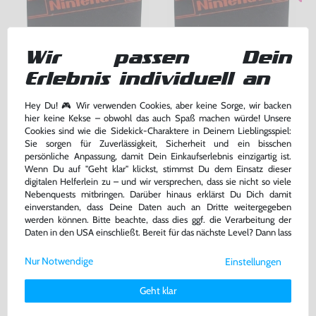
Wir passen Dein
Erlebnis individuell an
Schuber / Dust-Sleeve
Schuber / Dust-Sleeve
mit Nintendo Logo, gebraucht
mit Nintendo Logo, sehr guter Zustand, gebraucht
Hey Du! 🎮 Wir verwenden Cookies, aber keine Sorge, wir backen
bisher
7,99 €
bisher
5,00 €
-37%
-10%
hier keine Kekse – obwohl das auch Spaß machen würde! Unsere
5,00 €
4,50 €
Cookies sind wie die Sidekick-Charaktere in Deinem Lieblingsspiel:
jetzt
nur
jetzt
nur
Sie sorgen für Zuverlässigkeit, Sicherheit und ein bisschen
Warenkorb
Warenkorb
persönliche Anpassung, damit Dein Einkaufserlebnis einzigartig ist.
Wenn Du auf "Geht klar" klickst, stimmst Du dem Einsatz dieser
digitalen Helferlein zu – und wir versprechen, dass sie nicht so viele
Nebenquests mitbringen. Darüber hinaus erklärst Du Dich damit
einverstanden, dass Deine Daten auch an Dritte weitergegeben
werden können. Bitte beachte, dass dies ggf. die Verarbeitung der
Daten in den USA einschließt. Bereit für das nächste Level? Dann lass
uns gemeinsam weiterziehen! 🚀
Nur Notwendige
Einstellungen
Weitere Informationen zu den von uns verwendeten Cookies und
Deinen Rechten als Nutzer findest Du in unserer
Daten­schutz­
Geht klar
erklärung
und unserem
Impressum
.