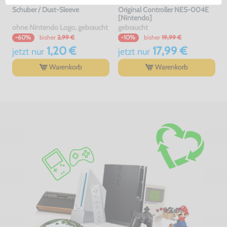
Schuber / Dust-Sleeve
Original Controller NES-004E
[Nintendo]
ohne Nintendo Logo, gebraucht
gebraucht
bisher
2,99 €
bisher
19,99 €
-60%
-10%
1,20 €
17,99 €
jetzt
nur
jetzt
nur
Warenkorb
Warenkorb