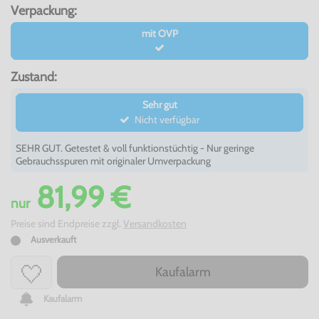
Verpackung:
mit OVP
Zustand:
Sehr gut
Nicht verfügbar
SEHR GUT. Getestet & voll funktionstüchtig - Nur geringe
Gebrauchsspuren mit originaler Umverpackung
81,99 €
nur
Preise sind Endpreise zzgl.
Versandkosten
Ausverkauft
Kaufalarm
Kaufalarm