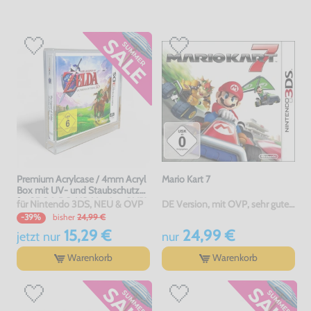
Premium Acrylcase / 4mm Acryl
Mario Kart 7
Box mit UV- und Staubschutz
für 3DS & DS-US-Version OVP's
für Nintendo 3DS, NEU & OVP
DE Version, mit OVP, sehr guter Zustand, gebraucht
bisher
24,99 €
-39%
15,29 €
24,99 €
jetzt
nur
nur
Warenkorb
Warenkorb