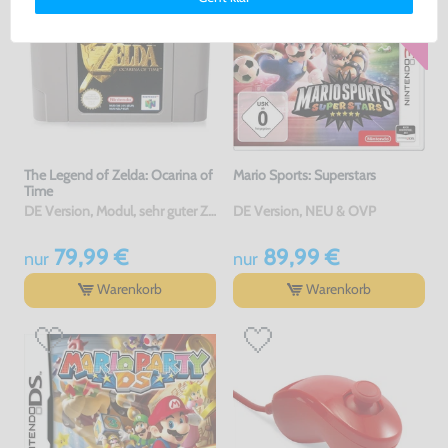
erklärung
und unserem
Impressum
.
The Legend of Zelda: Ocarina of
Mario Sports: Superstars
Time
DE Version, Modul, sehr guter Zustand, gebraucht
DE Version, NEU & OVP
79,99 €
89,99 €
nur
nur
Warenkorb
Warenkorb