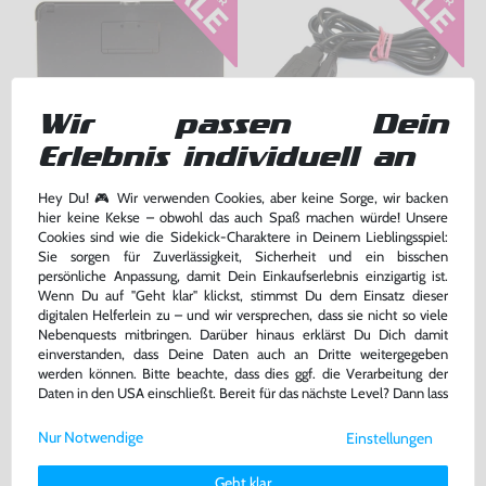
Wir passen Dein
Erlebnis individuell an
Original Nintendo Docking
USB Transfer- / Ladekabel
Station / Ladestation / Charging
[Dritthersteller]
Hey Du! 🎮 Wir verwenden Cookies, aber keine Sorge, wir backen
hier keine Kekse – obwohl das auch Spaß machen würde! Unsere
gebraucht
gebraucht
Cookies sind wie die Sidekick-Charaktere in Deinem Lieblingsspiel:
bisher
8,99 €
bisher
2,99 €
-60%
-70%
Sie sorgen für Zuverlässigkeit, Sicherheit und ein bisschen
3,60 €
0,90 €
jetzt
nur
jetzt
nur
persönliche Anpassung, damit Dein Einkaufserlebnis einzigartig ist.
Wenn Du auf "Geht klar" klickst, stimmst Du dem Einsatz dieser
Warenkorb
Warenkorb
digitalen Helferlein zu – und wir versprechen, dass sie nicht so viele
Nebenquests mitbringen. Darüber hinaus erklärst Du Dich damit
einverstanden, dass Deine Daten auch an Dritte weitergegeben
DAS HABEN ANDERE DAZU
werden können. Bitte beachte, dass dies ggf. die Verarbeitung der
Daten in den USA einschließt. Bereit für das nächste Level? Dann lass
GEKAUFT
uns gemeinsam weiterziehen! 🚀
Nur Notwendige
Einstellungen
Weitere Informationen zu den von uns verwendeten Cookies und
Deinen Rechten als Nutzer findest Du in unserer
Daten­schutz­
Geht klar