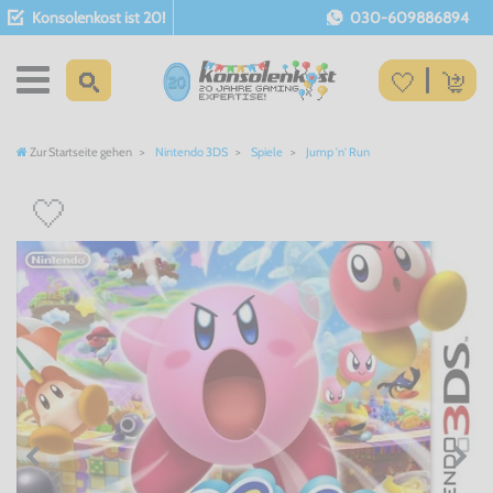
Konsolenkost ist 20!
030-609886894
Zur Startseite gehen
Nintendo 3DS
Spiele
Jump 'n' Run