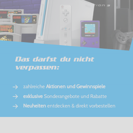
Das darfst du nicht
verpassen:
zahlreiche
Aktionen und Gewinnspiele
exklusive
Sonderangebote und Rabatte
Neuheiten
entdecken & direkt vorbestellen