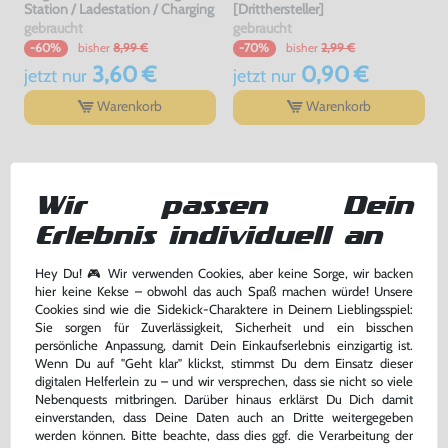
Station / Ladestation / Charging
[Dritthersteller]
gebraucht
gebraucht
bisher
8,99 €
bisher
2,99 €
-60%
-70%
3,60 €
0,90 €
jetzt
nur
jetzt
nur
Warenkorb
Warenkorb
DAS HABEN ANDERE DAZU
GEKAUFT
Wir passen Dein
Erlebnis individuell an
Hey Du! 🎮 Wir verwenden Cookies, aber keine Sorge, wir backen
hier keine Kekse – obwohl das auch Spaß machen würde! Unsere
Cookies sind wie die Sidekick-Charaktere in Deinem Lieblingsspiel:
Sie sorgen für Zuverlässigkeit, Sicherheit und ein bisschen
persönliche Anpassung, damit Dein Einkaufserlebnis einzigartig ist.
Wenn Du auf "Geht klar" klickst, stimmst Du dem Einsatz dieser
digitalen Helferlein zu – und wir versprechen, dass sie nicht so viele
Nebenquests mitbringen. Darüber hinaus erklärst Du Dich damit
einverstanden, dass Deine Daten auch an Dritte weitergegeben
werden können. Bitte beachte, dass dies ggf. die Verarbeitung der