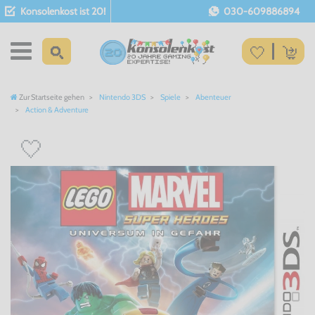
Konsolenkost ist 20!
030-609886894
Zur Startseite gehen
Nintendo 3DS
Spiele
Abenteuer
Action & Adventure