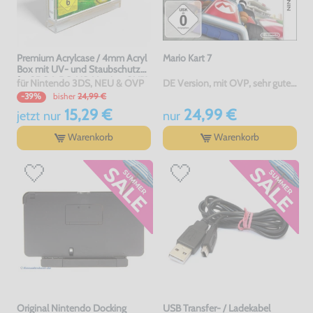
Premium Acrylcase / 4mm Acryl
Mario Kart 7
Box mit UV- und Staubschutz
für 3DS & DS-US-Version OVP's
für Nintendo 3DS, NEU & OVP
DE Version, mit OVP, sehr guter Zustand, gebraucht
bisher
24,99 €
-39%
15,29 €
24,99 €
jetzt
nur
nur
Warenkorb
Warenkorb
Original Nintendo Docking
USB Transfer- / Ladekabel