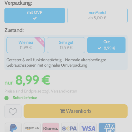
Verpackung:
mit OVP
nur Modul
ab 5,00 €
Zustand:
SALE
Gut
Wie neu
Sehr gut
11,99 €
12,99 €
8,99 €
Getestet & voll funktionstüchtig - Normale altersbedingte
Gebrauchsspuren mit originaler Umverpackung
8,99 €
nur
Preise sind Endpreise zzgl.
Versandkosten
Sofort lieferbar
Warenkorb