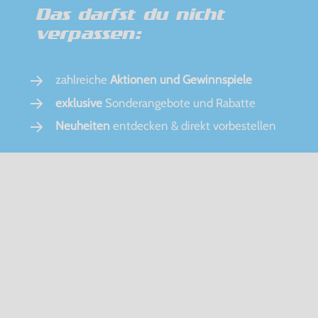
Das darfst du nicht
verpassen:
zahlreiche
Aktionen und Gewinnspiele
exklusive
Sonderangebote und Rabatte
Neuheiten
entdecken & direkt vorbestellen