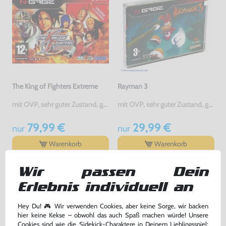
The King of Fighters Extreme
Rayman 3
mit OVP, sehr guter Zustand, gebraucht
mit OVP, sehr guter Zustand, gebraucht
79,99 €
29,99 €
nur
nur
Warenkorb
Warenkorb
Wir passen Dein
DAS HABEN ANDERE DAZU
Erlebnis individuell an
GEKAUFT
Hey Du! 🎮 Wir verwenden Cookies, aber keine Sorge, wir backen
hier keine Kekse – obwohl das auch Spaß machen würde! Unsere
Cookies sind wie die Sidekick-Charaktere in Deinem Lieblingsspiel: