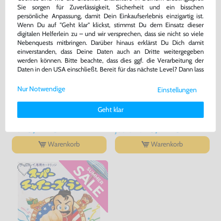
Sie sorgen für Zuverlässigkeit, Sicherheit und ein bisschen
persönliche Anpassung, damit Dein Einkaufserlebnis einzigartig ist.
Wenn Du auf "Geht klar" klickst, stimmst Du dem Einsatz dieser
digitalen Helferlein zu – und wir versprechen, dass sie nicht so viele
Nebenquests mitbringen. Darüber hinaus erklärst Du Dich damit
einverstanden, dass Deine Daten auch an Dritte weitergegeben
werden können. Bitte beachte, dass dies ggf. die Verarbeitung der
Daten in den USA einschließt. Bereit für das nächste Level? Dann lass
uns gemeinsam weiterziehen! 🚀
F-1 Race
Mario no Picross
Nur Notwendige
Einstellungen
Weitere Informationen zu den von uns verwendeten Cookies und
Deinen Rechten als Nutzer findest Du in unserer
Daten­schutz­
JAP Version, Modul, gebraucht
JAP Version, Modul, gebraucht
Geht klar
erklärung
und unserem
Impressum
.
bisher
9,99 €
-10%
3,99 €
8,99 €
nur
jetzt
nur
Warenkorb
Warenkorb