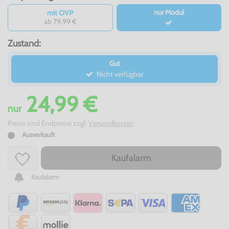
nur Modul
mit OVP
ab 79,99 €
Zustand:
Gut
Nicht verfügbar
24,99 €
nur
Preise sind Endpreise zzgl.
Versandkosten
Ausverkauft
Kaufalarm
Kaufalarm