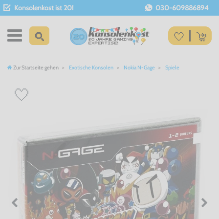
Konsolenkost ist 20!
030-609886894
Zur Startseite gehen
Exotische Konsolen
Nokia N-Gage
Spiele