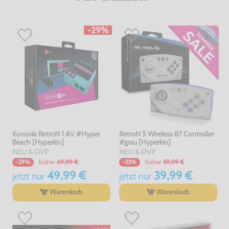
-29%
Konsole RetroN 1 AV #Hyper
RetroN 5 Wireless BT Controller
Beach [Hyperkin]
#grau [Hyperkin]
NEU & OVP
NEU & OVP
bisher
69,99 €
bisher
59,99 €
-29%
-33%
49,99 €
39,99 €
jetzt
nur
jetzt
nur
Warenkorb
Warenkorb