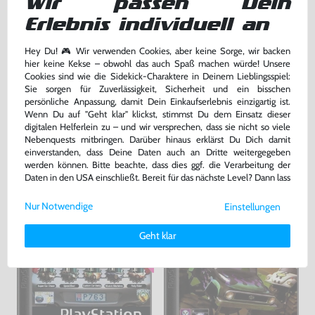
Wir passen Dein
Erlebnis individuell an
Konsole + Original Controller +
Tomb Raider III
Zubehör
sehr guter Zustand, gebraucht
DE Version, nur CD, gebraucht
Hey Du! 🎮 Wir verwenden Cookies, aber keine Sorge, wir backen
hier keine Kekse – obwohl das auch Spaß machen würde! Unsere
bisher
7,99 €
-10%
Cookies sind wie die Sidekick-Charaktere in Deinem Lieblingsspiel:
139,99 €
7,19 €
nur
jetzt
nur
Sie sorgen für Zuverlässigkeit, Sicherheit und ein bisschen
persönliche Anpassung, damit Dein Einkaufserlebnis einzigartig ist.
Warenkorb
Warenkorb
Wenn Du auf "Geht klar" klickst, stimmst Du dem Einsatz dieser
digitalen Helferlein zu – und wir versprechen, dass sie nicht so viele
Nebenquests mitbringen. Darüber hinaus erklärst Du Dich damit
DAS HABEN ANDERE DAZU
einverstanden, dass Deine Daten auch an Dritte weitergegeben
werden können. Bitte beachte, dass dies ggf. die Verarbeitung der
GEKAUFT
Daten in den USA einschließt. Bereit für das nächste Level? Dann lass
uns gemeinsam weiterziehen! 🚀
Nur Notwendige
Einstellungen
Weitere Informationen zu den von uns verwendeten Cookies und
Deinen Rechten als Nutzer findest Du in unserer
Daten­schutz­
Geht klar
erklärung
und unserem
Impressum
.