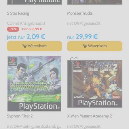
5 Star Racing
Monster Trucks
CD mit Anl., gebraucht
mit OVP, gebraucht
bisher
6,99 €
-70%
2,09 €
29,99 €
jetzt
nur
nur
Warenkorb
Warenkorb
Syphon Filter 2
X-Men Mutant Academy 2
mit OVP, sehr guter Zustand, gebraucht
mit OVP, gebraucht