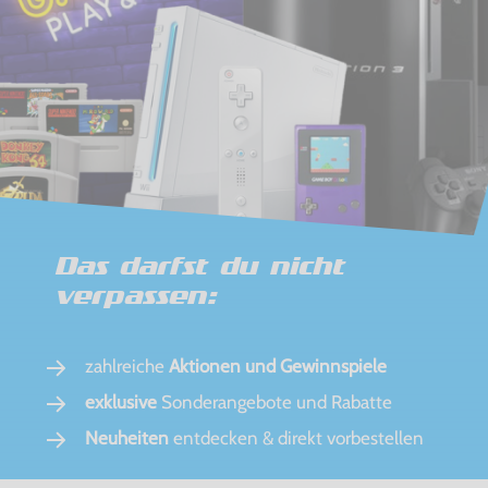
Das darfst du nicht
verpassen:
zahlreiche
Aktionen und Gewinnspiele
exklusive
Sonderangebote und Rabatte
Neuheiten
entdecken & direkt vorbestellen