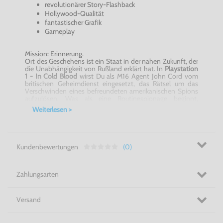
revolutionärer Story-Flashback
Hollywood-Qualität
fantastischer Grafik
Gameplay
Mission: Erinnerung.
Ort des Geschehens ist ein Staat in der nahen Zukunft, der
die Unabhängigkeit von Rußland erklärt hat. In
Playstation
1 - In Cold Blood
wirst Du als M16 Agent John Cord vom
britischen Geheimdienst eingesetzt, das Rätsel um das
Verschwinden eines befreundeten amerikanischen Spions
aufzulösen. Was als eine Routinespionage beginnt,
entpuppt sich als Rennen um die Rettung der gesamten
Weiterlesen >
Menschheit. Er muß herausfinden, wer Dich bedroht und
warum. Durch die Struktur des Spiels, welche durch
unzählige Zeitsprünge geprägt ist, bleibt es bis zum Ende
offen, wie die Geschichte ausgeht. Das Spiel beginnt als
John Cord sein Bewußtsein wiedererlangt, nach dem er
Kundenbewertungen
(0)
mehrmals gefoltert wurde. Als er verhört wird, erinnert er
sich an das, was passiert ist und startet automatisch
Missionen, die in seiner Erinnerung stattfinden.
Playstation 1 - In Cold Blood - Werde Agent und bewege
Zahlungsarten
Dich in gefährlichen Gefilden!
Versand