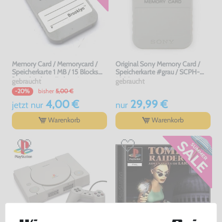
Memory Card / Memorycard /
Original Sony Memory Card /
Speicherkarte 1 MB / 15 Blocks
Speicherkarte #grau / SCPH-
[verschiedene Farben &
1020
gebraucht
gebraucht
Hersteller]
bisher
5,00 €
-20%
4,00 €
29,99 €
jetzt
nur
nur
Warenkorb
Warenkorb