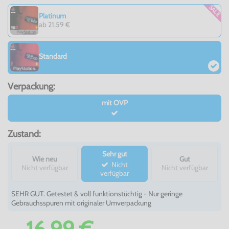
SALE
Platinum
ab 21,59 €
Standard
Verpackung:
mit OVP
Zustand:
Sehr gut
Wie neu
Gut
Nicht
Nicht verfügbar
Nicht verfügbar
verfügbar
SEHR GUT. Getestet & voll funktionstüchtig - Nur geringe
Gebrauchsspuren mit originaler Umverpackung
16,99 €