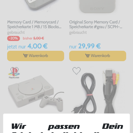
Memory Card / Memorycard /
Original Sony Memory Card /
Speicherkarte 1 MB / 15 Blocks
Speicherkarte #grau / SCPH-
[verschiedene Farben &
1020
gebraucht
gebraucht
Hersteller]
bisher
5,00 €
-20%
4,00 €
29,99 €
jetzt
nur
nur
Warenkorb
Warenkorb
Wir passen Dein
Konsole + Original Controller +
Zubehör Set: AV Cinchkabel &
Zubehör
Netzkabel