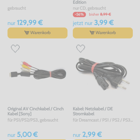
Edition
gebraucht
nur CD, gebraucht
bisher
8,99 €
-56%
129,99 €
3,99 €
nur
jetzt
nur
Warenkorb
Warenkorb
Original AV Cinchkabel / Cinch
Kabel: Netzkabel / DE
Kabel [Sony]
Stromkabel
für PS1/PS2/PS3, gebraucht
für Dreamcast / PS1 / PS2 / PS3 / PS4 / Saturn / Xbox / 3DO, gebraucht
5,00 €
2,99 €
nur
nur