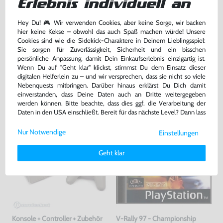
Erlebnis individuell an
sehr guter Zustand, gebraucht
gebraucht
Hey Du! 🎮 Wir verwenden Cookies, aber keine Sorge, wir backen
139,99 €
7,99 €
nur
nur
hier keine Kekse – obwohl das auch Spaß machen würde! Unsere
Cookies sind wie die Sidekick-Charaktere in Deinem Lieblingsspiel:
Warenkorb
Warenkorb
Sie sorgen für Zuverlässigkeit, Sicherheit und ein bisschen
persönliche Anpassung, damit Dein Einkaufserlebnis einzigartig ist.
Wenn Du auf "Geht klar" klickst, stimmst Du dem Einsatz dieser
digitalen Helferlein zu – und wir versprechen, dass sie nicht so viele
DAS HABEN ANDERE DAZU
Nebenquests mitbringen. Darüber hinaus erklärst Du Dich damit
GEKAUFT
einverstanden, dass Deine Daten auch an Dritte weitergegeben
werden können. Bitte beachte, dass dies ggf. die Verarbeitung der
Daten in den USA einschließt. Bereit für das nächste Level? Dann lass
-56%
uns gemeinsam weiterziehen! 🚀
Nur Notwendige
Einstellungen
Weitere Informationen zu den von uns verwendeten Cookies und
Deinen Rechten als Nutzer findest Du in unserer
Daten­schutz­
Geht klar
erklärung
und unserem
Impressum
.
Konsole + Controller + Zubehör
V-Rally 97 - Championship