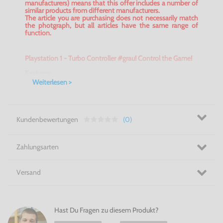
manufacturers) means that this offer includes a number of
similar products from different manufacturers.
The article you are purchasing does not necessarily match
the photgraph, but all articles have the same range of
function.
Playstation 1 - Turbo Controller #grau! Control the Game!
Features:
gebrauchtware im Top Zustand
Weiterlesen >
Turbo Controller für die PS1 von verschiedenen
Herstellern
In futuristischem Grau mit dunklen
Bedienelementen
Kundenbewertungen
(0)
Für den ultimativen Spielspaß!
Zahlungsarten
Originale sind zwar schön anzusehen, übersteigen aber
häufig das Budget - das muss nicht sein! Mit dem
Playstation 1 - Turbo Controller #grau
hast Du den
ultimativen Spielspaß ohne für eine Marke zu bezahlen.
Versand
Playstation 1 - Turbo Controller #grau:
Bezahle die Leistung
- nicht die Marke!
Hast Du Fragen zu diesem Produkt?