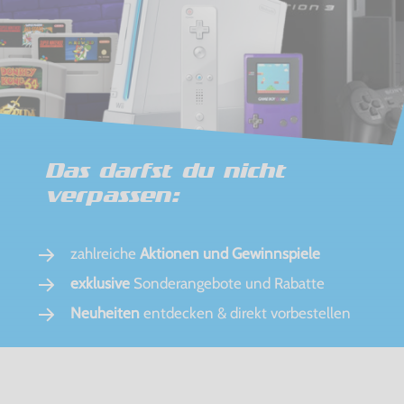
Das darfst du nicht
verpassen:
zahlreiche
Aktionen und Gewinnspiele
exklusive
Sonderangebote und Rabatte
Neuheiten
entdecken & direkt vorbestellen