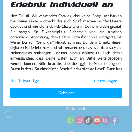
Erlebnis individuell an
Hey Du! 🎮 Wir verwenden Cookies, aber keine Sorge, wir backen
Kundenservice
Kontakt
hier keine Kekse – obwohl das auch Spaß machen würde! Unsere
Cookies sind wie die Sidekick-Charaktere in Deinem Lieblingsspiel:
Kontakt
&
Team
Konsolenkost GmbH
Sie sorgen für Zuverlässigkeit, Sicherheit und ein bisschen
AGB
Plauener Str. 163-165
persönliche Anpassung, damit Dein Einkaufserlebnis einzigartig ist.
Widerrufsrecht
13053 Berlin, DE
Wenn Du auf "Geht klar" klickst, stimmst Du dem Einsatz dieser
Impressum
&
Datenschutz
Tel: +49 30 - 609886894
digitalen Helferlein zu – und wir versprechen, dass sie nicht so viele
Zahlung und Versand
Mail: info@konsolenkost.de
Nebenquests mitbringen. Darüber hinaus erklärst Du Dich damit
www.konsolenkost.de
einverstanden, dass Deine Daten auch an Dritte weitergegeben
werden können. Bitte beachte, dass dies ggf. die Verarbeitung der
Vertrag widerrufen
Daten in den USA einschließt. Bereit für das nächste Level? Dann lass
uns gemeinsam weiterziehen! 🚀
Über das Unternehmen
Zahlungsarten
Nur Notwendige
Einstellungen
Weitere Informationen zu den von uns verwendeten Cookies und
Über uns
Deinen Rechten als Nutzer findest Du in unserer
Daten­schutz­
Nachhaltigkeit
Geht klar
erklärung
und unserem
Impressum
.
Partnerprogramm
Presse
Social Media
Jobs
FAQ