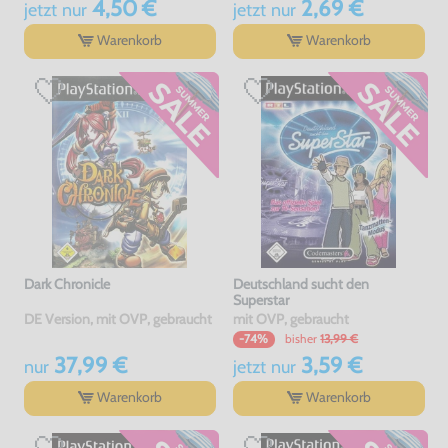
4,50 €
2,69 €
jetzt
nur
jetzt
nur
Warenkorb
Warenkorb
Dark Chronicle
Deutschland sucht den
Superstar
DE Version, mit OVP, gebraucht
mit OVP, gebraucht
bisher
13,99 €
-74%
37,99 €
3,59 €
nur
jetzt
nur
Warenkorb
Warenkorb