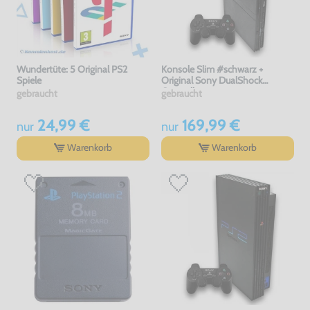
Wundertüte: 5 Original PS2
Konsole Slim #schwarz +
Spiele
Original Sony DualShock
Controller
gebraucht
gebraucht
24,99 €
169,99 €
nur
nur
Warenkorb
Warenkorb