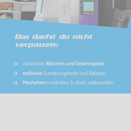
Das darfst du nicht
verpassen:
zahlreiche
Aktionen und Gewinnspiele
exklusive
Sonderangebote und Rabatte
Neuheiten
entdecken & direkt vorbestellen