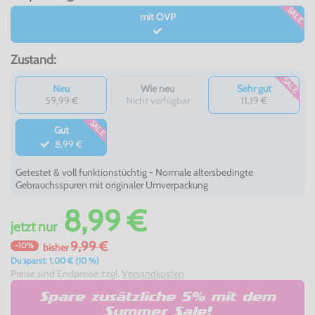
SALE
mit OVP
Zustand:
SALE
Neu
Wie neu
Sehr gut
59,99 €
Nicht verfügbar
11,19 €
SALE
Gut
8,99 €
Getestet & voll funktionstüchtig - Normale altersbedingte
Gebrauchsspuren mit originaler Umverpackung
8,99 €
jetzt
nur
9,99 €
-10%
bisher
Du sparst: 1,00 € (10 %)
Preise sind Endpreise zzgl.
Versandkosten
Spare zusätzliche 5% mit dem
Summer Sale!