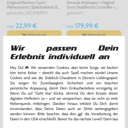
Original Memory Card /
Konsole #schwarz + Original
Memorycard / Speicherkarte 8
Sony DualShock Controller +
MB #schwarz [Sony]
Zubehör
gebraucht, NEUWERTIG
gebraucht
22,99 €
179,99 €
nur
nur
Warenkorb
Warenkorb
Wir passen Dein
DAS HABEN ANDERE DAZU
Erlebnis individuell an
GEKAUFT
Hey Du! 🎮 Wir verwenden Cookies, aber keine Sorge, wir backen
hier keine Kekse – obwohl das auch Spaß machen würde! Unsere
Cookies sind wie die Sidekick-Charaktere in Deinem Lieblingsspiel:
Sie sorgen für Zuverlässigkeit, Sicherheit und ein bisschen
persönliche Anpassung, damit Dein Einkaufserlebnis einzigartig ist.
Wenn Du auf "Geht klar" klickst, stimmst Du dem Einsatz dieser
digitalen Helferlein zu – und wir versprechen, dass sie nicht so viele
Nebenquests mitbringen. Darüber hinaus erklärst Du Dich damit
einverstanden, dass Deine Daten auch an Dritte weitergegeben
werden können. Bitte beachte, dass dies ggf. die Verarbeitung der
Daten in den USA einschließt. Bereit für das nächste Level? Dann lass
uns gemeinsam weiterziehen! 🚀