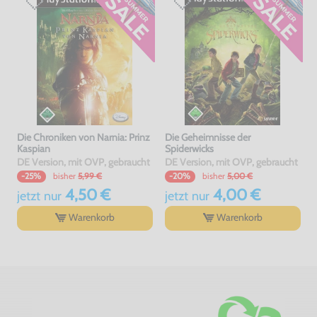
Die Chroniken von Narnia: Prinz
Die Geheimnisse der
Kaspian
Spiderwicks
DE Version, mit OVP, gebraucht
DE Version, mit OVP, gebraucht
bisher
5,99 €
bisher
5,00 €
-25%
-20%
4,50 €
4,00 €
jetzt
nur
jetzt
nur
Warenkorb
Warenkorb