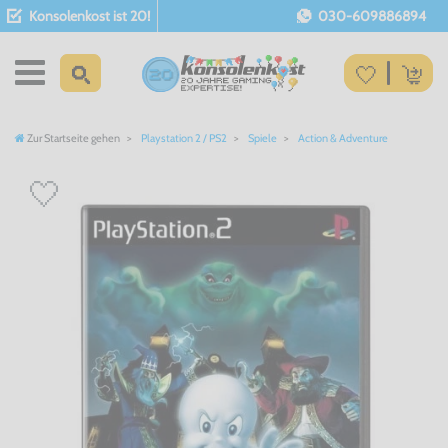
Konsolenkost ist 20!
030-609886894
Zur Startseite gehen
Playstation 2 / PS2
Spiele
Action & Adventure