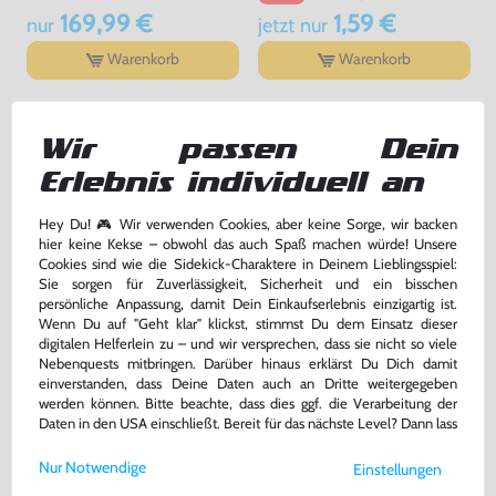
169,99 €
1,59 €
nur
jetzt
nur
Warenkorb
Warenkorb
DAS HABEN ANDERE DAZU
Wir passen Dein
GEKAUFT
Erlebnis individuell an
Hey Du! 🎮 Wir verwenden Cookies, aber keine Sorge, wir backen
hier keine Kekse – obwohl das auch Spaß machen würde! Unsere
Cookies sind wie die Sidekick-Charaktere in Deinem Lieblingsspiel:
Sie sorgen für Zuverlässigkeit, Sicherheit und ein bisschen
persönliche Anpassung, damit Dein Einkaufserlebnis einzigartig ist.
Wenn Du auf "Geht klar" klickst, stimmst Du dem Einsatz dieser
digitalen Helferlein zu – und wir versprechen, dass sie nicht so viele
Nebenquests mitbringen. Darüber hinaus erklärst Du Dich damit
einverstanden, dass Deine Daten auch an Dritte weitergegeben
werden können. Bitte beachte, dass dies ggf. die Verarbeitung der
Daten in den USA einschließt. Bereit für das nächste Level? Dann lass
Konsole #Pokemon Edition +
Konsole + 2 Original Controller +
uns gemeinsam weiterziehen! 🚀
Pokemon Gelbe & Rote
Zubehör
Nur Notwendige
Einstellungen
Editionen
DEUTSCH, gebraucht
gebraucht
Weitere Informationen zu den von uns verwendeten Cookies und