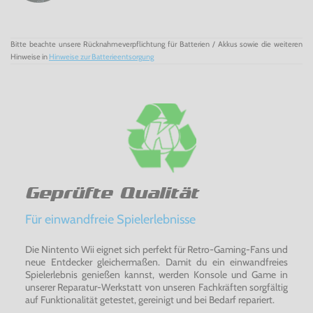
System-Standby-Funktion, die dafür sorgt, dass das
PS3-
System
automatisch abgeschaltet wird, wenn der
Bravia-
Fernseher
abgeschaltet wird.
Bitte beachte unsere Rücknahmeverpflichtung für Batterien / Akkus sowie die weiteren
Eine Legende - PS3 - Konsole
Hinweise in
Hinweise zur Batterieentsorgung
Geprüfte Qualität
Für einwandfreie Spielerlebnisse
Die Nintento Wii eignet sich perfekt für Retro-Gaming-Fans und
neue Entdecker gleichermaßen. Damit du ein einwandfreies
Spielerlebnis genießen kannst, werden Konsole und Game in
unserer Reparatur-Werkstatt von unseren Fachkräften sorgfältig
auf Funktionalität getestet, gereinigt und bei Bedarf repariert.