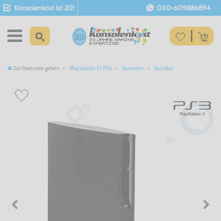
Konsolenkost ist 20!
030-609886894
Zur Startseite gehen
Playstation 3 / PS3
Konsolen
Bundles