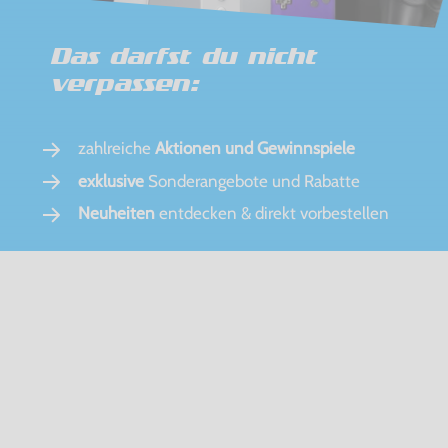
Das darfst du nicht
verpassen:
zahlreiche
Aktionen und Gewinnspiele
exklusive
Sonderangebote und Rabatte
Neuheiten
entdecken & direkt vorbestellen