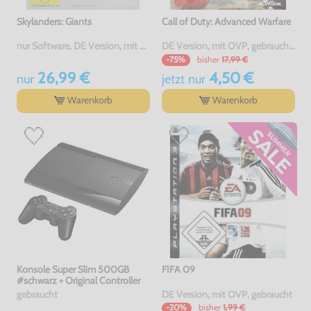
Skylanders: Giants
Call of Duty: Advanced Warfare
nur Software, DE Version, mit OVP, gebraucht
DE Version, mit OVP, gebraucht, USK18
bisher
17,99 €
-75%
26,99 €
4,50 €
nur
jetzt
nur
Warenkorb
Warenkorb
Konsole Super Slim 500GB
FIFA 09
#schwarz + Original Controller
gebraucht
DE Version, mit OVP, gebraucht
bisher
1,99 €
-20%