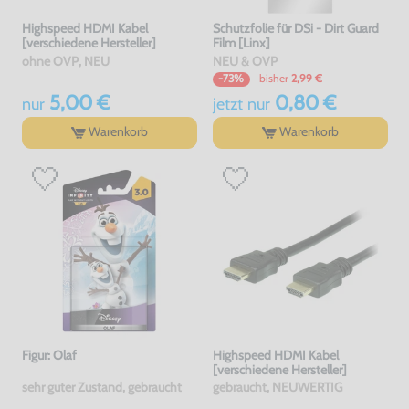
Highspeed HDMI Kabel
Schutzfolie für DSi - Dirt Guard
[verschiedene Hersteller]
Film [Linx]
ohne OVP, NEU
NEU & OVP
bisher
2,99 €
-73%
5,00 €
0,80 €
nur
jetzt
nur
Warenkorb
Warenkorb
Figur: Olaf
Highspeed HDMI Kabel
[verschiedene Hersteller]
sehr guter Zustand, gebraucht
gebraucht, NEUWERTIG