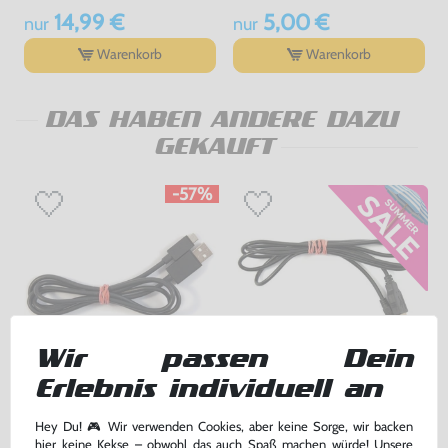
14,99 €
5,00 €
nur
nur
Warenkorb
Warenkorb
DAS HABEN ANDERE DAZU
GEKAUFT
-57%
Wir passen Dein
Erlebnis individuell an
USB auf Micro USB Adapter
USB Ladekabel für Controller /
[Dritthersteller]
USB auf Mini USB Adapter
Hey Du! 🎮 Wir verwenden Cookies, aber keine Sorge, wir backen
gebraucht
für PS3/Kamera/Handy/uvm, gebraucht
hier keine Kekse – obwohl das auch Spaß machen würde! Unsere