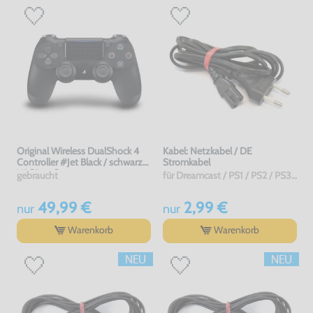
Original Wireless DualShock 4
Kabel: Netzkabel / DE
Controller #Jet Black / schwarz
Stromkabel
V2 [Sony]
gebraucht
für Dreamcast / PS1 / PS2 / PS3 / PS4 / Saturn / Xbox / 3DO, gebraucht
49,99 €
2,99 €
nur
nur
Warenkorb
Warenkorb