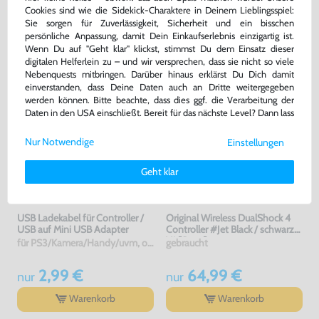
bisher
6,99 €
bisher
5,99 €
-57%
-60%
Cookies sind wie die Sidekick-Charaktere in Deinem Lieblingsspiel:
2,99 €
2,39 €
jetzt
nur
jetzt
nur
Sie sorgen für Zuverlässigkeit, Sicherheit und ein bisschen
persönliche Anpassung, damit Dein Einkaufserlebnis einzigartig ist.
Warenkorb
Warenkorb
Wenn Du auf "Geht klar" klickst, stimmst Du dem Einsatz dieser
digitalen Helferlein zu – und wir versprechen, dass sie nicht so viele
Nebenquests mitbringen. Darüber hinaus erklärst Du Dich damit
einverstanden, dass Deine Daten auch an Dritte weitergegeben
werden können. Bitte beachte, dass dies ggf. die Verarbeitung der
Daten in den USA einschließt. Bereit für das nächste Level? Dann lass
uns gemeinsam weiterziehen! 🚀
Nur Notwendige
Einstellungen
Weitere Informationen zu den von uns verwendeten Cookies und
Deinen Rechten als Nutzer findest Du in unserer
Daten­schutz­
Geht klar
erklärung
und unserem
Impressum
.
USB Ladekabel für Controller /
Original Wireless DualShock 4
USB auf Mini USB Adapter
Controller #Jet Black / schwarz
V1 [Sony]
für PS3/Kamera/Handy/uvm, ohne OVP, NEU
gebraucht
2,99 €
64,99 €
nur
nur
Warenkorb
Warenkorb