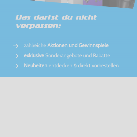
Das darfst du nicht
verpassen:
zahlreiche
Aktionen und Gewinnspiele
exklusive
Sonderangebote und Rabatte
Neuheiten
entdecken & direkt vorbestellen