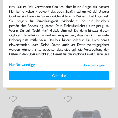
Hey Du! 🎮 Wir verwenden Cookies, aber keine Sorge, wir backen
hier keine Kekse – obwohl das auch Spaß machen würde! Unsere
Cookies sind wie die Sidekick-Charaktere in Deinem Lieblingsspiel:
Sie sorgen für Zuverlässigkeit, Sicherheit und ein bisschen
persönliche Anpassung, damit Dein Einkaufserlebnis einzigartig ist.
Wenn Du auf "Geht klar" klickst, stimmst Du dem Einsatz dieser
digitalen Helferlein zu – und wir versprechen, dass sie nicht so viele
Nebenquests mitbringen. Darüber hinaus erklärst Du Dich damit
einverstanden, dass Deine Daten auch an Dritte weitergegeben
werden können. Bitte beachte, dass dies ggf. die Verarbeitung der
Daten in den USA einschließt. Bereit für das nächste Level? Dann lass
Original Wireless DualShock 4
Original Wireless DualShock 4
uns gemeinsam weiterziehen! 🚀
Controller #Jet Black / schwarz
Controller #Jet Black / schwarz
V2 [Sony]
V2 [Sony]
Nur Notwendige
sehr guter Zustand, gebraucht
gebraucht
Einstellungen
Weitere Informationen zu den von uns verwendeten Cookies und
Deinen Rechten als Nutzer findest Du in unserer
Daten­schutz­
59,99 €
49,99 €
Geht klar
nur
nur
erklärung
und unserem
Impressum
.
Warenkorb
Warenkorb