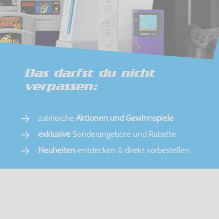
Das darfst du nicht
verpassen:
zahlreiche
Aktionen und Gewinnspiele
exklusive
Sonderangebote und Rabatte
Neuheiten
entdecken & direkt vorbestellen