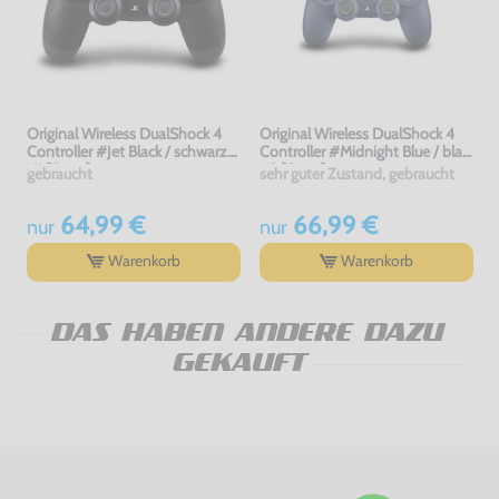
Original Wireless DualShock 4
Original Wireless DualShock 4
Controller #Jet Black / schwarz
Controller #Midnight Blue / blau
V1 [Sony]
V2 [Sony]
gebraucht
sehr guter Zustand, gebraucht
64,99 €
66,99 €
nur
nur
Warenkorb
Warenkorb
DAS HABEN ANDERE DAZU
GEKAUFT