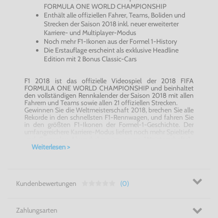
FORMULA ONE WORLD CHAMPIONSHIP
Enthält alle offiziellen Fahrer, Teams, Boliden und
Strecken der Saison 2018 inkl. neuer erweiterter
Karriere- und Multiplayer-Modus
Noch mehr F1-Ikonen aus der Formel 1-History
Die Erstauflage erscheint als exklusive Headline
Edition mit 2 Bonus Classic-Cars
F1 2018 ist das offizielle Videospiel der 2018 FIFA
FORMULA ONE WORLD CHAMPIONSHIP und beinhaltet
den vollständigen Rennkalender der Saison 2018 mit allen
Fahrern und Teams sowie allen 21 offiziellen Strecken.
Gewinnen Sie die Weltmeisterschaft 2018, brechen Sie alle
Rekorde in den schnellsten F1-Rennwagen, und fahren Sie
in den größten F1-Ikonen der Formel-1-Geschichte. Der
umfangreichere Karriere-Modus liefert noch mehr Spieltiefe
und Gameplay-Abwechslung im neuen "Meisterschafts"-
Modus. Jede Menge zusätzliche Features sowohl online als
Weiterlesen >
auch offline machen F1 2018 zum umfangreichsten und
fesselndsten F1-Videospiel der Serie.
Features:
Screenshots:
Kundenbewertungen
(0)
Screenshots: Zeigen Sie wahren Sportsgeist oder stehen
Sie lieber im Rampenlicht? Ob auf der Rennstrecke oder
durch geschickten Umgang mit den Medien, Ihr Verhalten
Zahlungsarten
hat direkten Einfluss auf Ihre Formel-1-Karriere. Dieses Jahr