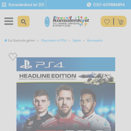
Konsolenkost ist 20!
030-609886894
Zur Startseite gehen
Playstation 4 / PS4
Spiele
Rennspiele