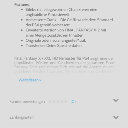
Features:
Erlebe mit liebgewonnen Charakteren eine
unglaubliche Fantasiewelt
Verbesserte Grafik – Die Grafik wurde dem Standard
der PS4 gemäß verbessert
Erweiterte Version von FINAL FANTASY X-2 mit
einer Menge zusätzlichen Inhalten
Originale oder neu arrangierte Musik
Transferiere Deine Speicherdaten
Final Fantasy X / X/2: HD Remaster für PS4
zeigt eine der
populärsten Welten und Geschichten der gesamten Final
Fantasy-Serie und nimmt Dich mit auf die Abenteuer der
populären Helden Tidus und Yuna. Erlebe nun die beiden
Serienklassiker auf Deiner PlayStation 4 mit noch besserer
Grafik aufs Neue.
Weiterlesen >
Final Fantasy X / X/2: HD Remaster für PS4 -
Tidus ist der
junge Starspieler der Zanarkand Abes – einem der
erfolgreichsten Blitzball-Teams in Spira. Wie schon bei
seinem Vater, der eine Legende im Blitzball war, ist der
actionreiche Unterwasser-Sport der Lebensmittelpunkt
Kundenbewertungen
(0)
von Tidus. Allerdings verachtet Tidus seinen Vater, seit dem
dieser auf ungeklärte Weise verschwand... Tidus ist
dennoch, durch seine Liebe zum Sport, zu einem
Zahlungsarten
geschickten Kämpfer geworden, der selbst die
gefährlichsten Gegner mit Leichtigkeit unschädlich macht.
Begleite in
Final Fantasy X / X/2: HD Remaster für PS4