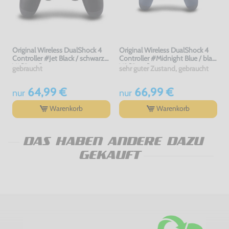
Original Wireless DualShock 4
Original Wireless DualShock 4
Controller #Jet Black / schwarz
Controller #Midnight Blue / blau
V1 [Sony]
V2 [Sony]
gebraucht
sehr guter Zustand, gebraucht
64,99 €
66,99 €
nur
nur
Warenkorb
Warenkorb
DAS HABEN ANDERE DAZU
GEKAUFT