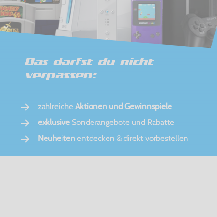
Das darfst du nicht
verpassen:
zahlreiche
Aktionen und Gewinnspiele
exklusive
Sonderangebote und Rabatte
Neuheiten
entdecken & direkt vorbestellen