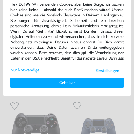
Hey Du! 🎮 Wir verwenden Cookies, aber keine Sorge, wir backen
hier keine Kekse – obwohl das auch Spaß machen würde! Unsere
Cookies sind wie die Sidekick-Charaktere in Deinem Lieblingsspiel:
Sie sorgen für Zuverlässigkeit, Sicherheit und ein bisschen
persönliche Anpassung, damit Dein Einkaufserlebnis einzigartig ist.
Wenn Du auf "Geht klar" klickst, stimmst Du dem Einsatz dieser
digitalen Helferlein zu – und wir versprechen, dass sie nicht so viele
Nebenquests mitbringen. Darüber hinaus erklärst Du Dich damit
einverstanden, dass Deine Daten auch an Dritte weitergegeben
werden können. Bitte beachte, dass dies ggf. die Verarbeitung der
Original Wireless DualShock 4
Original Wireless DualShock 4
Daten in den USA einschließt. Bereit für das nächste Level? Dann lass
Controller #Jet Black / schwarz
Controller #Jet Black / schwarz
uns gemeinsam weiterziehen! 🚀
V2 [Sony]
V2 [Sony]
sehr guter Zustand, gebraucht
gebraucht
Nur Notwendige
Einstellungen
Weitere Informationen zu den von uns verwendeten Cookies und
Deinen Rechten als Nutzer findest Du in unserer
Daten­schutz­
59,99 €
49,99 €
nur
nur
Geht klar
erklärung
und unserem
Impressum
.
Warenkorb
Warenkorb