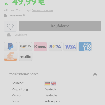
49,99 €
nur
inkl. ges. MwSt. zzgl.
Versandkosten
Ausverkauft
Kaufalarm
Kaufalarm
Produktinformationen
Sprache:
Verpackung:
Deutsch
Version:
Deutsche
Genre:
Rollenspiele