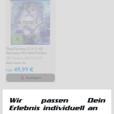
Final Fantasy X | X-2: HD
Remaster #Limited Edition
DE Version, NEU & OVP
Bald wieder da
49,99 €
nur
Kaufalarm
TOPSELLER
Wir passen Dein
Erlebnis individuell an