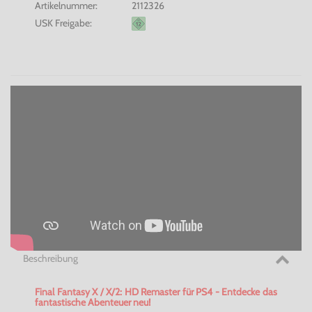
Artikelnummer:
2112326
USK Freigabe:
Beschreibung
Final Fantasy X / X/2: HD Remaster für PS4 - Entdecke das
fantastische Abenteuer neu!