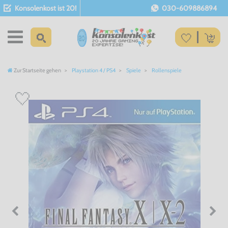
Konsolenkost ist 20!
030-609886894
Zur Startseite gehen
Playstation 4 / PS4
Spiele
Rollenspiele