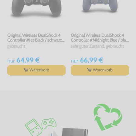
Original Wireless DualShock 4
Original Wireless DualShock 4
Controller #Jet Black / schwarz
Controller #Midnight Blue / blau
V1 [Sony]
V2 [Sony]
gebraucht
sehr guter Zustand, gebraucht
64,99 €
66,99 €
nur
nur
Warenkorb
Warenkorb