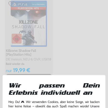
Killzone: Shadow Fall
[PlayStation Hits]
DE Version, NEU & OVP, USK18
Bald wieder da
19,99 €
nur
Kaufalarm
Wir passen Dein
Erlebnis individuell an
TOPSELLER
Hey Du! 🎮 Wir verwenden Cookies, aber keine Sorge, wir backen
hier keine Kekse – obwohl das auch Spaß machen würde! Unsere