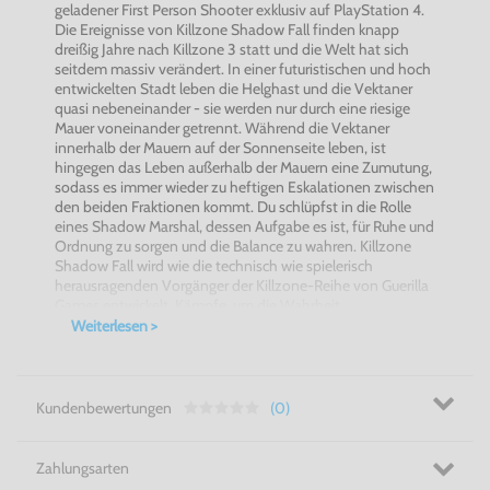
geladener First Person Shooter exklusiv auf PlayStation 4.
Die Ereignisse von Killzone Shadow Fall finden knapp
dreißig Jahre nach Killzone 3 statt und die Welt hat sich
seitdem massiv verändert. In einer futuristischen und hoch
entwickelten Stadt leben die Helghast und die Vektaner
quasi nebeneinander - sie werden nur durch eine riesige
Mauer voneinander getrennt. Während die Vektaner
innerhalb der Mauern auf der Sonnenseite leben, ist
hingegen das Leben außerhalb der Mauern eine Zumutung,
sodass es immer wieder zu heftigen Eskalationen zwischen
den beiden Fraktionen kommt. Du schlüpfst in die Rolle
eines Shadow Marshal, dessen Aufgabe es ist, für Ruhe und
Ordnung zu sorgen und die Balance zu wahren. Killzone
Shadow Fall wird wie die technisch wie spielerisch
herausragenden Vorgänger der Killzone-Reihe von Guerilla
Games entwickelt. Kämpfe, um die Wahrheit
herauszufinden!
Weiterlesen >
Kundenbewertungen
(0)
Zahlungsarten