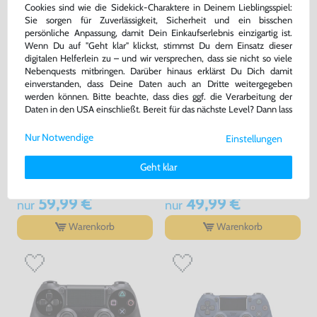
Cookies sind wie die Sidekick-Charaktere in Deinem Lieblingsspiel:
Sie sorgen für Zuverlässigkeit, Sicherheit und ein bisschen
persönliche Anpassung, damit Dein Einkaufserlebnis einzigartig ist.
Wenn Du auf "Geht klar" klickst, stimmst Du dem Einsatz dieser
digitalen Helferlein zu – und wir versprechen, dass sie nicht so viele
Nebenquests mitbringen. Darüber hinaus erklärst Du Dich damit
einverstanden, dass Deine Daten auch an Dritte weitergegeben
werden können. Bitte beachte, dass dies ggf. die Verarbeitung der
Daten in den USA einschließt. Bereit für das nächste Level? Dann lass
uns gemeinsam weiterziehen! 🚀
Nur Notwendige
Einstellungen
Weitere Informationen zu den von uns verwendeten Cookies und
Original Wireless DualShock 4
Original Wireless DualShock 4
Controller #Jet Black / schwarz
Controller #Jet Black / schwarz
Deinen Rechten als Nutzer findest Du in unserer
Daten­schutz­
Geht klar
V2 [Sony]
V2 [Sony]
erklärung
und unserem
Impressum
.
sehr guter Zustand, gebraucht
gebraucht
59,99 €
49,99 €
nur
nur
Warenkorb
Warenkorb