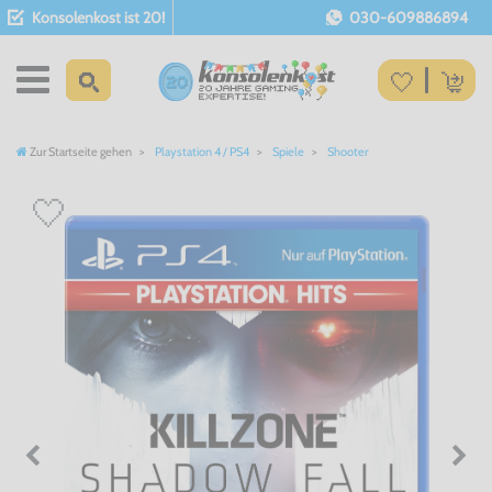
Konsolenkost ist 20!
030-609886894
Zur Startseite gehen
Playstation 4 / PS4
Spiele
Shooter