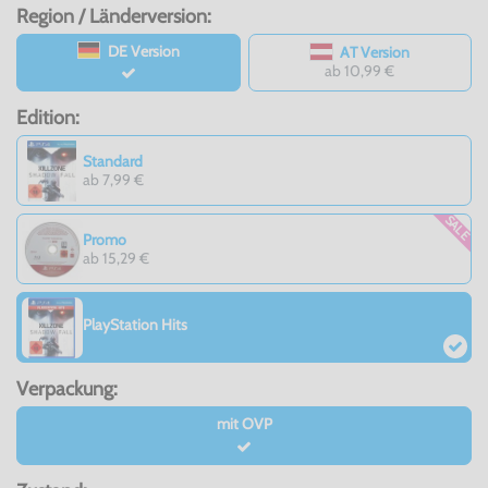
Region / Länderversion:
DE Version
AT Version
ab 10,99 €
Edition:
Standard
ab 7,99 €
SALE
Promo
ab 15,29 €
PlayStation Hits
Verpackung:
mit OVP