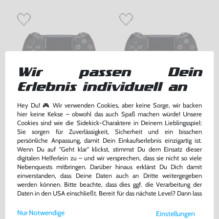
Wir passen Dein
Erlebnis individuell an
Hey Du! 🎮 Wir verwenden Cookies, aber keine Sorge, wir backen
Original Wireless DualShock 4
Original Wireless DualShock 4
hier keine Kekse – obwohl das auch Spaß machen würde! Unsere
Controller #Jet Black / schwarz
Controller #Jet Black / schwarz
Cookies sind wie die Sidekick-Charaktere in Deinem Lieblingsspiel:
V2 [Sony]
V2 [Sony]
sehr guter Zustand, gebraucht
gebraucht
Sie sorgen für Zuverlässigkeit, Sicherheit und ein bisschen
persönliche Anpassung, damit Dein Einkaufserlebnis einzigartig ist.
Wenn Du auf "Geht klar" klickst, stimmst Du dem Einsatz dieser
59,99 €
49,99 €
nur
nur
digitalen Helferlein zu – und wir versprechen, dass sie nicht so viele
Nebenquests mitbringen. Darüber hinaus erklärst Du Dich damit
Warenkorb
Warenkorb
einverstanden, dass Deine Daten auch an Dritte weitergegeben
werden können. Bitte beachte, dass dies ggf. die Verarbeitung der
Daten in den USA einschließt. Bereit für das nächste Level? Dann lass
uns gemeinsam weiterziehen! 🚀
Nur Notwendige
Einstellungen
Weitere Informationen zu den von uns verwendeten Cookies und