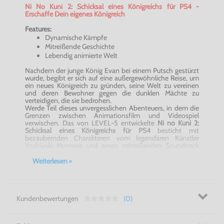
Ni No Kuni 2: Schicksal eines Königreichs für PS4 -
Erschaffe Dein eigenes Königreich
Features:
Dynamische Kämpfe
Mitreißende Geschichte
Lebendig animierte Welt
Nachdem der junge König Evan bei einem Putsch gestürzt
wurde, begibt er sich auf eine außergewöhnliche Reise, um
ein neues Königreich zu gründen, seine Welt zu vereinen
und deren Bewohner gegen die dunklen Mächte zu
verteidigen, die sie bedrohen.
Werde Teil dieses unvergesslichen Abenteuers, in dem die
Grenzen zwischen Animationsfilm und Videospiel
verwischen. Das von LEVEL-5 entwickelte
Ni no Kuni 2:
Schicksal eines Königreichs für PS4
besticht mit
bezaubernden Charakteren vom legendären Künstler
Yoshiyuki Momose und einen mitreißenden Soundtrack
vom weltbekannten Komponisten Joe Hisaishi.
Erforsche in
Ni no Kuni 2: Schicksal eines Königreichs für
Weiterlesen >
PS4
die fünf Königreiche aus der Welt von Ni no Kuni –
Egal, ob zu Fuß, zu Wasser oder aus der Luft. Entdecke eine
lebendig animierte Welt voller entzückender neuer
Charaktere zum Liebhaben und kämpfe gegen schreckliche,
angsteinflößende Gegner.
Kundenbewertungen
(0)
Sei König und lerne, was es bedeutet, ein Königreich zu
regieren - Ni No Kuni 2: Schicksal eines Königreichs für PS4