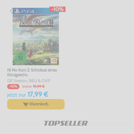
-10%
Ni No Kuni 2: Schicksal eines
Königreichs
DE Version, NEU & OVP
bisher
19,99 €
-10%
17,99 €
jetzt
nur
Warenkorb
TOPSELLER