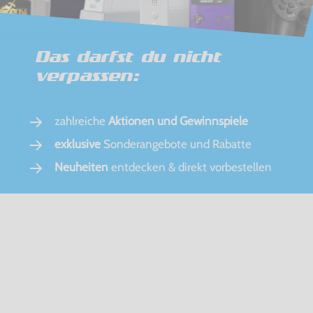
Das darfst du nicht
verpassen:
zahlreiche
Aktionen und Gewinnspiele
exklusive
Sonderangebote und Rabatte
Neuheiten
entdecken & direkt vorbestellen