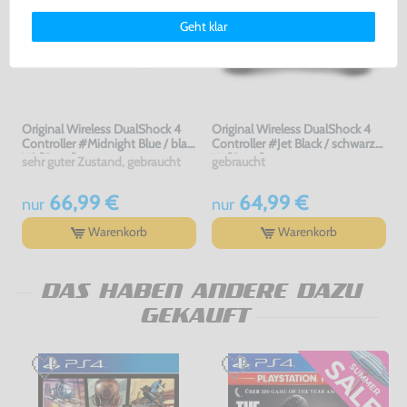
Deinen Rechten als Nutzer findest Du in unserer
Daten­schutz­
Geht klar
erklärung
und unserem
Impressum
.
Original Wireless DualShock 4
Original Wireless DualShock 4
Controller #Midnight Blue / blau
Controller #Jet Black / schwarz
V2 [Sony]
V1 [Sony]
sehr guter Zustand, gebraucht
gebraucht
66,99 €
64,99 €
nur
nur
Warenkorb
Warenkorb
DAS HABEN ANDERE DAZU
GEKAUFT