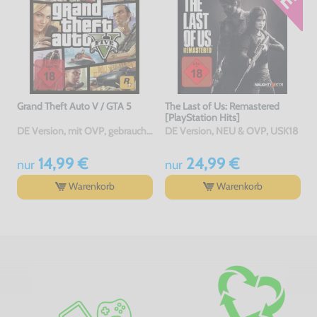
Grand Theft Auto V / GTA 5
The Last of Us: Remastered
[PlayStation Hits]
DE Version, mit OVP, gebraucht, USK18
DE Version, NEU & OVP, USK18
14,99 €
24,99 €
nur
nur
Warenkorb
Warenkorb