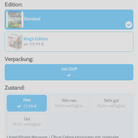
Edition:
Standard
King's Edition
ab 119,99 €
Verpackung:
mit OVP
Zustand:
Neu
Wie neu
Sehr gut
Nicht verfügbar
Nicht verfügbar
17,99 €
Gut
Nicht verfügbar
Ungeöffnete Neuware - Ohne Gebrauchsspuren mit originaler