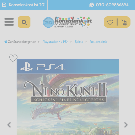
Konsolenkost ist 20!
030-609886894
Zur Startseite gehen
Playstation 4 / PS4
Spiele
Rollenspiele