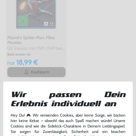
Marvel’s Spider-Man: Miles
Morales
DE Version, mit OVP, OVP beschädigt, gebraucht
Bald wieder da
18,99 €
nur
Kaufalarm
TOPSELLER
Wir passen Dein
Erlebnis individuell an
Hey Du! 🎮 Wir verwenden Cookies, aber keine Sorge, wir backen
hier keine Kekse – obwohl das auch Spaß machen würde! Unsere
Cookies sind wie die Sidekick-Charaktere in Deinem Lieblingsspiel:
Sie sorgen für Zuverlässigkeit, Sicherheit und ein bisschen