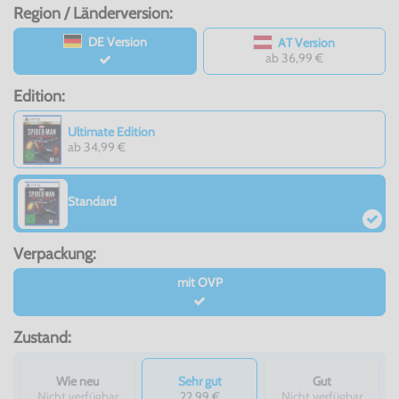
Region / Länderversion:
DE Version
AT Version
ab 36,99 €
Edition:
Ultimate Edition
ab 34,99 €
Standard
Verpackung:
mit OVP
Zustand:
Wie neu
Sehr gut
Gut
Nicht verfügbar
22,99 €
Nicht verfügbar