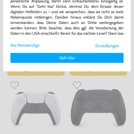
persönliche Anpassung, damit Dein Einkaufserlebnis einzigartig ist.
Wenn Du auf "Geht klar" klickst, stimmst Du dem Einsatz dieser
digitalen Helferlein zu – und wir versprechen, dass sie nicht so viele
Nebenquests mitbringen. Darüber hinaus erklärst Du Dich damit
einverstanden, dass Deine Daten auch an Dritte weitergegeben
werden können. Bitte beachte, dass dies ggf. die Verarbeitung der
Daten in den USA einschließt. Bereit für das nächste Level? Dann lass
Original DualSense Controller
Original DualSense Controller
uns gemeinsam weiterziehen! 🚀
#weiß [Sony]
#weiß [Sony]
Nur Notwendige
Einstellungen
sehr guter Zustand, gebraucht
gebraucht, NEUWERTIG
Weitere Informationen zu den von uns verwendeten Cookies und
Deinen Rechten als Nutzer findest Du in unserer
Daten­schutz­
Geht klar
67,99 €
69,99 €
erklärung
und unserem
Impressum
.
nur
nur
Warenkorb
Warenkorb