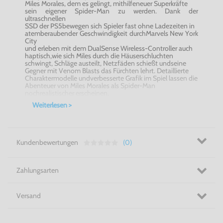
Miles Morales, dem es gelingt, mithilfeneuer Superkräfte
sein eigener Spider-Man zu werden. Dank der
ultraschnellen
SSD der PS5bewegen sich Spieler fast ohne Ladezeiten in
atemberaubender Geschwindigkeit durchMarvels New York
City
und erleben mit dem DualSense Wireless-Controller auch
haptisch,wie sich Miles durch die Häuserschluchten
schwingt, Schläge austeilt, Netzfäden schießt undseine
Gegner mit Venom Blasts das Fürchten lehrt. Detaillierte
Charaktermodelle undverbesserte Grafik im Spiel lassen die
Abenteuer von Miles Morales als Spider-Man
nochrealistischer erscheinen.
Weiterlesen >
Kundenbewertungen
(0)
Zahlungsarten
Versand