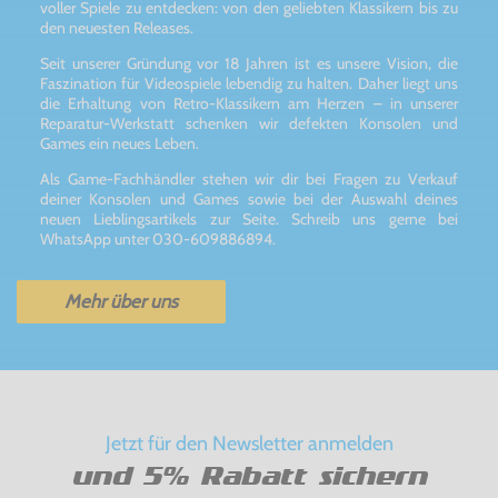
voller Spiele zu entdecken: von den geliebten Klassikern bis zu
den neuesten Releases.
Seit unserer Gründung vor 18 Jahren ist es unsere Vision, die
Faszination für Videospiele lebendig zu halten. Daher liegt uns
die Erhaltung von Retro-Klassikern am Herzen – in unserer
Reparatur-Werkstatt schenken wir defekten Konsolen und
Games ein neues Leben.
Als Game-Fachhändler stehen wir dir bei Fragen zu Verkauf
deiner Konsolen und Games sowie bei der Auswahl deines
neuen Lieblingsartikels zur Seite. Schreib uns gerne bei
WhatsApp unter 030-609886894.
Mehr über uns
Jetzt für den Newsletter anmelden
und 5% Rabatt sichern