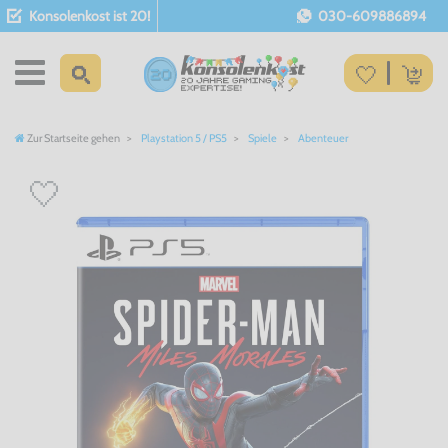
Konsolenkost ist 20!
030-609886894
Zur Startseite gehen
Playstation 5 / PS5
Spiele
Abenteuer