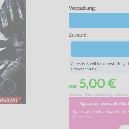
Verpackung:
Zustand:
Getestet & voll funktionstüchtig 
Umverpackung
5,00 €
nur
Preise sind Endpreise zzgl.
Versand
Spare zusätzli
Spare auf bereits reduzierte A
Gutschein: