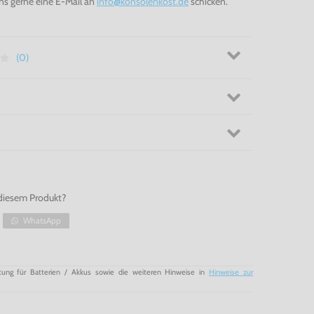
ns gerne eine E-Mail an
info@konsolenkost.de
schicken.
(0)
diesem Produkt?
WhatsApp
tung für Batterien / Akkus sowie die weiteren Hinweise in
Hinweise zur