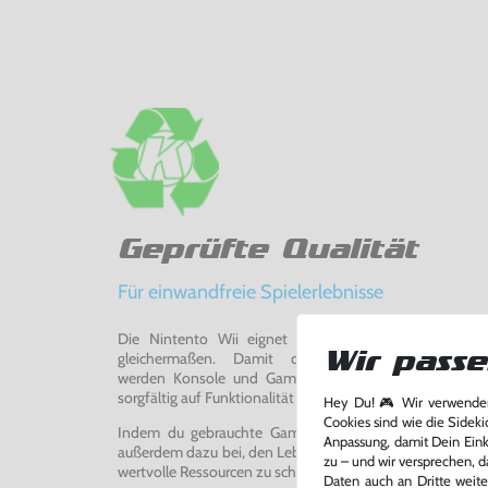
Geprüfte Qualität
Für einwandfreie Spielerlebnisse
Die Nintento Wii eignet sich perfekt für Retro-Ga
Wir passe
gleichermaßen. Damit du ein einwandfreies Spie
werden Konsole und Game in unserer Reparatur-Werks
sorgfältig auf Funktionalität getestet, gereinigt und bei Bed
Hey Du! 🎮 Wir verwenden
Cookies sind wie die Sideki
Indem du gebrauchte Games und Konsolen bei uns kau
Anpassung, damit Dein Einka
außerdem dazu bei, den Lebenszyklus von Konsolen und
zu – und wir versprechen, d
wertvolle Ressourcen zu schonen und Abfall zu vermeiden
Daten auch an Dritte weite