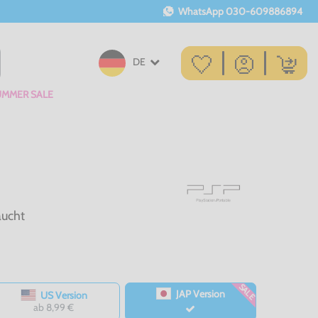
WhatsApp
030-609886894
DE
UMMER SALE
aucht
SALE
JAP Version
US Version
ab 8,99 €