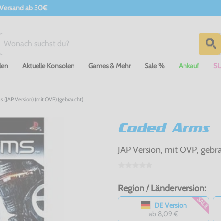
 Versand ab 30€
len
Aktuelle Konsolen
Games & Mehr
Sale %
Ankauf
S
 (JAP Version) (mit OVP) (gebraucht)
Coded Arms
JAP Version, mit OVP, gebr
Region / Länderversion:
SALE
DE Version
ab 8,09 €