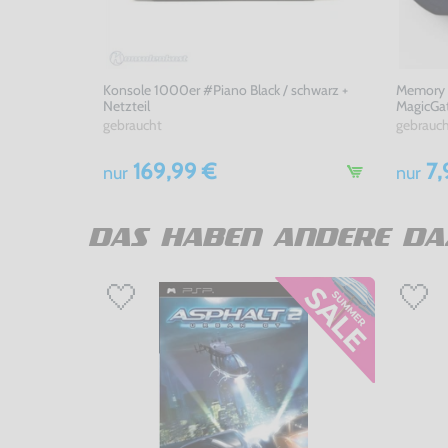
Konsole 1000er #Piano Black / schwarz +
Memory S
Netzteil
MagicGa
gebraucht
gebrauc
169,99 €
7,
nur
nur
DAS HABEN ANDERE DA