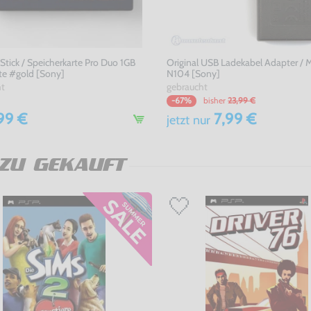
tick / Speicherkarte Pro Duo 1GB
Original USB Ladekabel Adapter / 
te #gold [Sony]
N104 [Sony]
ht
gebraucht
bisher
23,99 €
-67%
99 €
7,99 €
jetzt
nur
ZU GEKAUFT