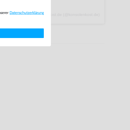
nserer
Daten­schutz­erklärung
A post shared by konsolenkost.de (@konsolenkost.de)