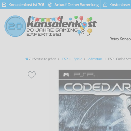
Konsolenkost ist 20!
Ankauf Deiner Sammlung
Kostenloser
Retro Konso
Zur Startseite gehen
PSP
Spiele
Adventure
PSP - Coded Arms