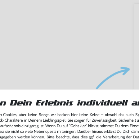
ming-Fans und neue Entdecker
n Dein Erlebnis individuell a
lerlebnis genießen kannst,
tatt von unseren Fachkräften
arf repariert.
 Cookies, aber keine Sorge, wir backen hier keine Kekse – obwohl das auch 
ck-Charaktere in Deinem Lieblingsspiel: Sie sorgen für Zuverlässigkeit, Sicherheit 
fst oder verkaufst, trägst du
ufserlebnis einzigartig ist. Wenn Du auf "Geht klar" klickst, stimmst Du dem Einsatz
 Games zu verlängern und damit
ass sie nicht so viele Nebenquests mitbringen. Darüber hinaus erklärst Du Dich dam
.
rgegeben werden können. Bitte beachte, dass dies ggf. die Verarbeitung der Da