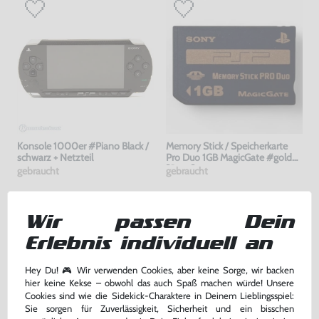
Konsole 1000er #Piano Black /
Memory Stick / Speicherkarte
schwarz + Netzteil
Pro Duo 1GB MagicGate #gold
[Sony]
gebraucht
gebraucht
169,99 €
7,99 €
nur
nur
Wir passen Dein
Warenkorb
Warenkorb
Erlebnis individuell an
Hey Du! 🎮 Wir verwenden Cookies, aber keine Sorge, wir backen
hier keine Kekse – obwohl das auch Spaß machen würde! Unsere
Cookies sind wie die Sidekick-Charaktere in Deinem Lieblingsspiel:
Sie sorgen für Zuverlässigkeit, Sicherheit und ein bisschen