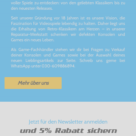
voller Spiele zu entdecken: von den geliebten Klassikern bis zu
den neuesten Releases.
Seit unserer Gründung vor 18 Jahren ist es unsere Vision, die
Faszination für Videospiele lebendig zu halten. Daher liegt uns
die Erhaltung von Retro-Klassikern am Herzen – in unserer
Reparatur-Werkstatt schenken wir defekten Konsolen und
Games ein neues Leben.
Als Game-Fachhändler stehen wir dir bei Fragen zu Verkauf
deiner Konsolen und Games sowie bei der Auswahl deines
neuen Lieblingsartikels zur Seite. Schreib uns gerne bei
WhatsApp unter 030-609886894.
Mehr über uns
Jetzt für den Newsletter anmelden
und 5% Rabatt sichern