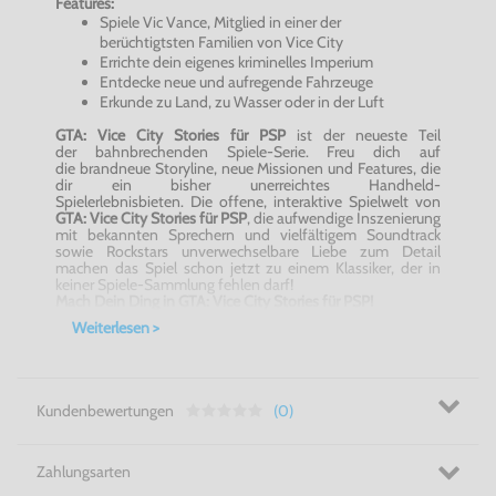
Features:
Spiele Vic Vance, Mitglied in einer der
berüchtigtsten Familien von Vice City
Errichte dein eigenes kriminelles Imperium
Entdecke neue und aufregende Fahrzeuge
Erkunde zu Land, zu Wasser oder in der Luft
GTA: Vice City Stories für PSP
ist der neueste Teil
der bahnbrechenden Spiele-Serie. Freu dich auf
die brandneue Storyline, neue Missionen und Features, die
dir ein bisher unerreichtes Handheld-
Spielerlebnisbieten. Die offene, interaktive Spielwelt von
GTA: Vice City Stories für PSP
, die aufwendige Inszenierung
mit bekannten Sprechern und vielfältigem Soundtrack
sowie Rockstars unverwechselbare Liebe zum Detail
machen das Spiel schon jetzt zu einem Klassiker, der in
keiner Spiele-Sammlung fehlen darf!
Mach Dein Ding in GTA: Vice City Stories für PSP!
Weiterlesen >
Kundenbewertungen
(0)
Zahlungsarten