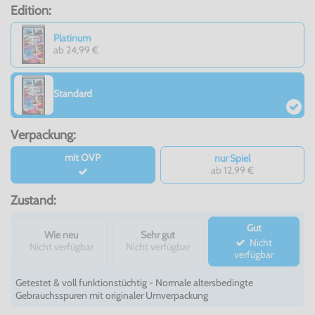
Edition:
Platinum
ab 24,99 €
Standard
Verpackung:
mit OVP
nur Spiel
ab 12,99 €
Zustand:
Gut
Wie neu
Sehr gut
Nicht
Nicht verfügbar
Nicht verfügbar
verfügbar
Getestet & voll funktionstüchtig - Normale altersbedingte
Gebrauchsspuren mit originaler Umverpackung