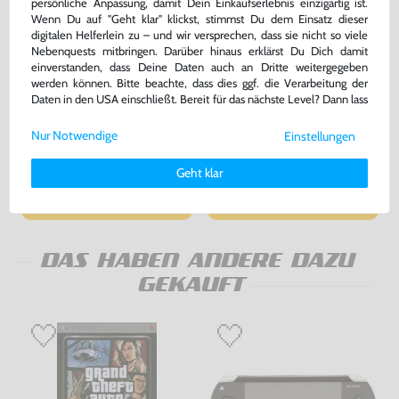
persönliche Anpassung, damit Dein Einkaufserlebnis einzigartig ist.
Wenn Du auf "Geht klar" klickst, stimmst Du dem Einsatz dieser
digitalen Helferlein zu – und wir versprechen, dass sie nicht so viele
Nebenquests mitbringen. Darüber hinaus erklärst Du Dich damit
einverstanden, dass Deine Daten auch an Dritte weitergegeben
werden können. Bitte beachte, dass dies ggf. die Verarbeitung der
Daten in den USA einschließt. Bereit für das nächste Level? Dann lass
Original USB Ladekabel Adapter
Konsole Slim & Lite 3000er
/ Mo. PSP-N104 [Sony]
#Piano Black / schwarz +
uns gemeinsam weiterziehen! 🚀
Netzteil
gebraucht
gebraucht
Nur Notwendige
Einstellungen
Weitere Informationen zu den von uns verwendeten Cookies und
bisher
23,99 €
-67%
Deinen Rechten als Nutzer findest Du in unserer
Daten­schutz­
7,99 €
219,99 €
Geht klar
jetzt
nur
nur
erklärung
und unserem
Impressum
.
Warenkorb
Warenkorb
DAS HABEN ANDERE DAZU
GEKAUFT