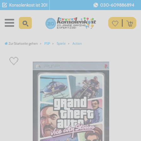
Konsolenkost ist 20!
030-609886894
Zur Startseite gehen
PSP
Spiele
Action