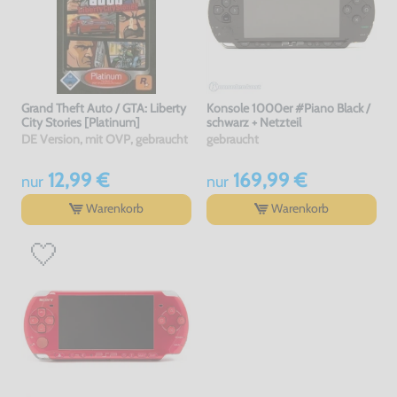
Grand Theft Auto / GTA: Liberty
Konsole 1000er #Piano Black /
City Stories [Platinum]
schwarz + Netzteil
DE Version, mit OVP, gebraucht
gebraucht
12,99 €
169,99 €
nur
nur
Warenkorb
Warenkorb