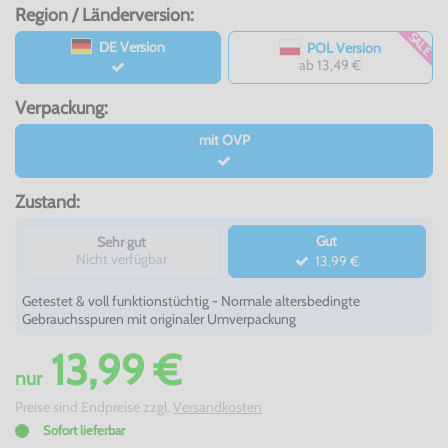
Region / Länderversion:
SALE
DE Version
POL Version
ab 13,49 €
Verpackung:
mit OVP
Zustand:
Gut
Sehr gut
Nicht verfügbar
13,99 €
Getestet & voll funktionstüchtig - Normale altersbedingte
Gebrauchsspuren mit originaler Umverpackung
13,99 €
nur
Preise sind Endpreise zzgl.
Versandkosten
Sofort lieferbar