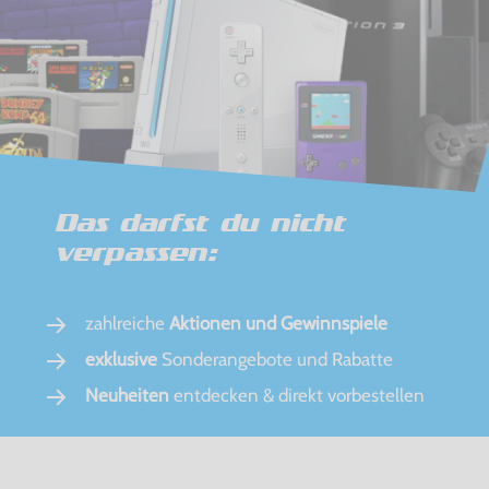
Das darfst du nicht
verpassen:
zahlreiche
Aktionen und Gewinnspiele
exklusive
Sonderangebote und Rabatte
Neuheiten
entdecken & direkt vorbestellen