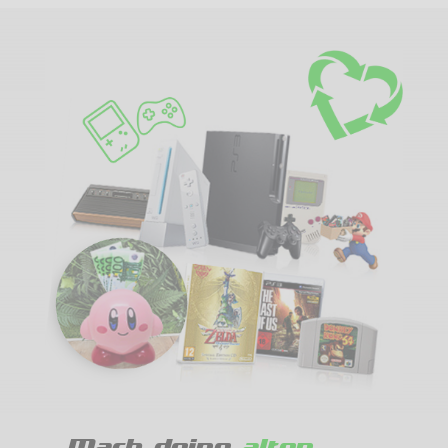
Mach deine
alten