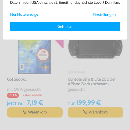
Daten in den USA einschließt. Bereit für das nächste Level? Dann lass
GEKAUFT
uns gemeinsam weiterziehen! 🚀
Nur Notwendige
Einstellungen
Weitere Informationen zu den von uns verwendeten Cookies und
Deinen Rechten als Nutzer findest Du in unserer
Daten­schutz­
Geht klar
erklärung
und unserem
Impressum
.
Go! Sudoku
Konsole Slim & Lite 2000er
#Piano Black / schwarz +
Netzteil
mit OVP, gebraucht
gebraucht
bisher
7,99 €
-10%
7,19 €
199,99 €
jetzt
nur
nur
Warenkorb
Warenkorb