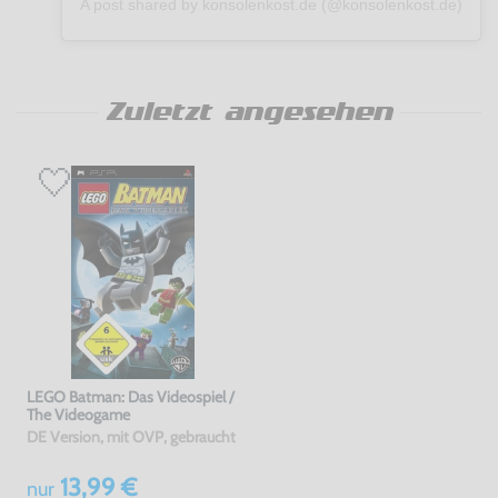
A post shared by konsolenkost.de (@konsolenkost.de)
Zuletzt angesehen
LEGO Batman: Das Videospiel /
The Videogame
DE Version, mit OVP, gebraucht
13,99 €
nur