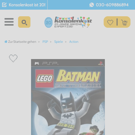
Konsolenkost ist 20!
030-609886894
Zur Startseite gehen
PSP
Spiele
Action