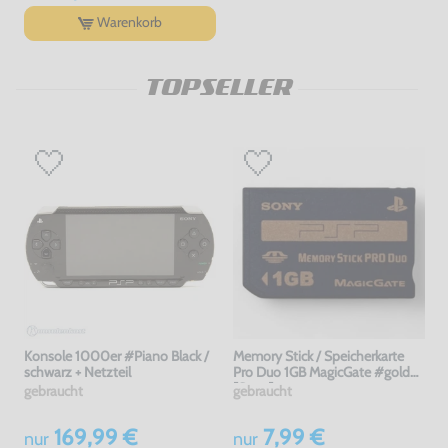
Warenkorb
TOPSELLER
Konsole 1000er #Piano Black /
Memory Stick / Speicherkarte
schwarz + Netzteil
Pro Duo 1GB MagicGate #gold
[Sony]
gebraucht
gebraucht
169,99 €
7,99 €
nur
nur