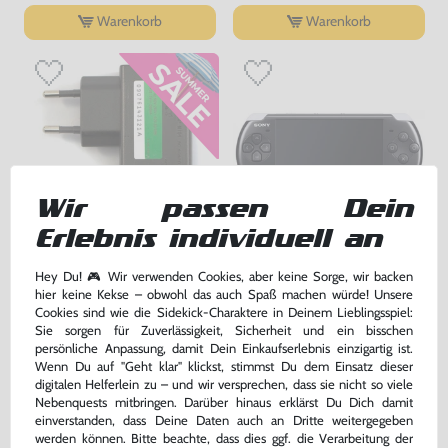
Warenkorb
Warenkorb
Wir passen Dein
Erlebnis individuell an
Original USB Ladekabel Adapter
Konsole Slim & Lite 3000er
Hey Du! 🎮 Wir verwenden Cookies, aber keine Sorge, wir backen
/ Mo. PSP-N104 [Sony]
#Piano Black / schwarz +
hier keine Kekse – obwohl das auch Spaß machen würde! Unsere
Netzteil
gebraucht
gebraucht
Cookies sind wie die Sidekick-Charaktere in Deinem Lieblingsspiel:
bisher
23,99 €
-67%
Sie sorgen für Zuverlässigkeit, Sicherheit und ein bisschen
7,99 €
219,99 €
jetzt
nur
nur
persönliche Anpassung, damit Dein Einkaufserlebnis einzigartig ist.
Wenn Du auf "Geht klar" klickst, stimmst Du dem Einsatz dieser
Warenkorb
Warenkorb
digitalen Helferlein zu – und wir versprechen, dass sie nicht so viele
Nebenquests mitbringen. Darüber hinaus erklärst Du Dich damit
einverstanden, dass Deine Daten auch an Dritte weitergegeben
werden können. Bitte beachte, dass dies ggf. die Verarbeitung der
DAS HABEN ANDERE DAZU