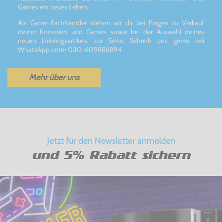
Games ein neues Leben.
Als Game-Fachhändler stehen wir dir bei Fragen zu Verkauf
deiner Konsolen und Games sowie bei der Auswahl deines
neuen Lieblingsartikels zur Seite. Schreib uns gerne bei
WhatsApp unter 030-609886894.
Mehr über uns
Jetzt für den Newsletter anmelden
und 5% Rabatt sichern