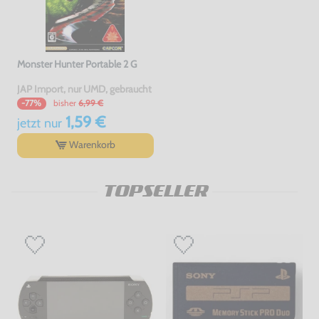
Monster Hunter Portable 2 G
JAP Import, nur UMD, gebraucht
bisher
6,99 €
-77%
1,59 €
jetzt
nur
Warenkorb
TOPSELLER