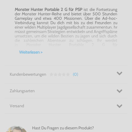
Monster Hunter Portable 2 G für PSP
ist die Fortsetzung
der Monster Hunter-Reihe und bietet über 500 Stunden
Gameplay und etwa 400 Missionen. Über die
Ad-hoc-
Verbindung
kannst Du dich mit bis zu drei Freunden zu
einer wilden Multiplayer Jagdgesellschaft zusammentun. hr
müsst gemeinsam Strategien entwickeln und Angriffspläne
umsetzen, um die wilden Bestien zu jagen und sich durch
die zahlreichen Abenteuer zu schlagen. Ihr werdet
in
Monster Hunter Portable 2 G für
PSP
Kampfkünste belohnt und müsst erfahrenere Jäger
Weiterlesen >
aufsuchen, um euch mit ihnen zu verbünden und von
ihnen zu lernen. Doch auch im Einzelspielermodus bist
Du dank des neuen KI-Features für
Felyne
nicht allein.
Dieser haarige Verbündete steht Dir bei deinem Kampf
gegen die Monster und bei der Suche nach Extras
Kundenbewertungen
(0)
in
Monster Hunter Portable 2 G für PSP
zur Seite.
Werde zum mächtigsten Jäger! - Monster Hunter Portable 2
G für PSP
Zahlungsarten
Versand
Hast Du Fragen zu diesem Produkt?