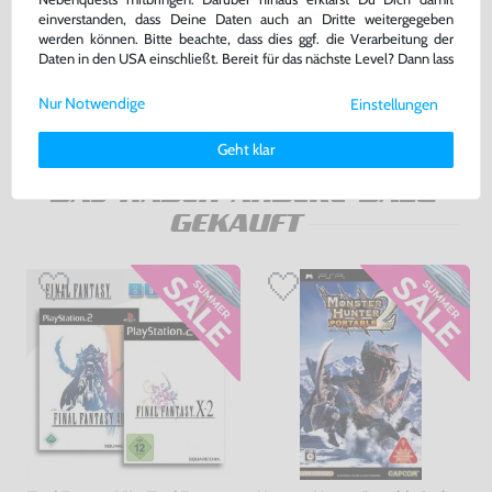
/ Mo. PSP-N104 [Sony]
#Piano Black / schwarz +
einverstanden, dass Deine Daten auch an Dritte weitergegeben
Netzteil
gebraucht
gebraucht
werden können. Bitte beachte, dass dies ggf. die Verarbeitung der
bisher
23,99 €
-67%
Daten in den USA einschließt. Bereit für das nächste Level? Dann lass
uns gemeinsam weiterziehen! 🚀
7,99 €
219,99 €
jetzt
nur
nur
Nur Notwendige
Einstellungen
Weitere Informationen zu den von uns verwendeten Cookies und
Warenkorb
Warenkorb
Deinen Rechten als Nutzer findest Du in unserer
Daten­schutz­
Geht klar
erklärung
und unserem
Impressum
.
DAS HABEN ANDERE DAZU
GEKAUFT