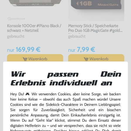
Konsole 1000er #Piano Black /
Memory Stick / Speicherkarte
schwarz + Netzteil
Pro Duo 1GB MagicGate #gold
[Sony]
gebraucht
gebraucht
169,99 €
7,99 €
nur
nur
Warenkorb
Warenkorb
Wir passen Dein
Erlebnis individuell an
Hey Du! 🎮 Wir verwenden Cookies, aber keine Sorge, wir backen
hier keine Kekse – obwohl das auch Spaß machen würde! Unsere
Cookies sind wie die Sidekick-Charaktere in Deinem Lieblingsspiel:
Sie sorgen für Zuverlässigkeit, Sicherheit und ein bisschen
persönliche Anpassung, damit Dein Einkaufserlebnis einzigartig ist.
Wenn Du auf "Geht klar" klickst, stimmst Du dem Einsatz dieser
digitalen Helferlein zu – und wir versprechen, dass sie nicht so viele
Original USB Ladekabel Adapter
Konsole Slim & Lite 3000er
Nebenquests mitbringen. Darüber hinaus erklärst Du Dich damit