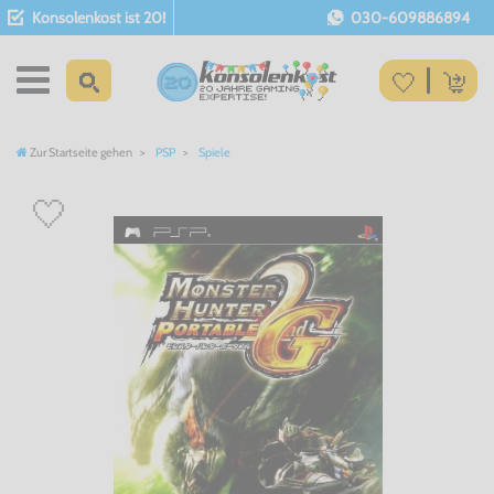
Konsolenkost ist 20!
030-609886894
Zur Startseite gehen
PSP
Spiele