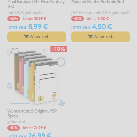
Final Fantasy XII + Final Fantasy
Monster Hunter Portable 2nd
X-2
mit OVP, gebraucht
JAP Version, mit OVP, gebraucht
bisher
23,99 €
bisher
5,00 €
-63%
-10%
8,99 €
4,50 €
jetzt
nur
jetzt
nur
Warenkorb
Warenkorb
-10%
Wundertüte: 5 Original PSP
Spiele
gebraucht
bisher
29,99 €
-10%
26,99 €
jetzt
nur