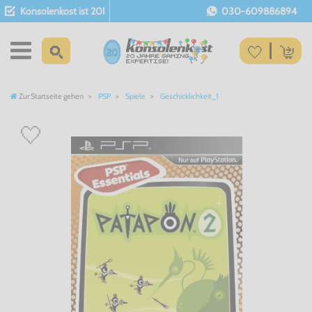
Konsolenkost ist 20!
030-609886894
Zur Startseite gehen
PSP
Spiele
Geschicklichkeit_1