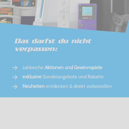
Das darfst du nicht
verpassen:
zahlreiche
Aktionen und Gewinnspiele
exklusive
Sonderangebote und Rabatte
Neuheiten
entdecken & direkt vorbestellen