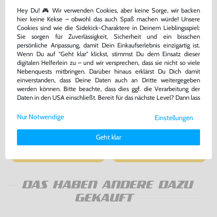
Hey Du! 🎮 Wir verwenden Cookies, aber keine Sorge, wir backen
hier keine Kekse – obwohl das auch Spaß machen würde! Unsere
Cookies sind wie die Sidekick-Charaktere in Deinem Lieblingsspiel:
Sie sorgen für Zuverlässigkeit, Sicherheit und ein bisschen
persönliche Anpassung, damit Dein Einkaufserlebnis einzigartig ist.
Wenn Du auf "Geht klar" klickst, stimmst Du dem Einsatz dieser
digitalen Helferlein zu – und wir versprechen, dass sie nicht so viele
Nebenquests mitbringen. Darüber hinaus erklärst Du Dich damit
einverstanden, dass Deine Daten auch an Dritte weitergegeben
werden können. Bitte beachte, dass dies ggf. die Verarbeitung der
Daten in den USA einschließt. Bereit für das nächste Level? Dann lass
Original USB Ladekabel Adapter
Konsole Slim & Lite 3000er
/ Mo. PSP-N104 [Sony]
#Piano Black / schwarz +
uns gemeinsam weiterziehen! 🚀
Netzteil
gebraucht
gebraucht
Nur Notwendige
Einstellungen
Weitere Informationen zu den von uns verwendeten Cookies und
bisher
23,99 €
-67%
Deinen Rechten als Nutzer findest Du in unserer
Daten­schutz­
7,99 €
219,99 €
Geht klar
jetzt
nur
nur
erklärung
und unserem
Impressum
.
Warenkorb
Warenkorb
DAS HABEN ANDERE DAZU
GEKAUFT