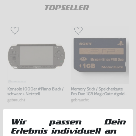
TOPSELLER
Konsole 1000er #Piano Black /
Memory Stick / Speicherkarte
schwarz + Netzteil
Pro Duo 1GB MagicGate #gold
[Sony]
gebraucht
gebraucht
169,99 €
7,99 €
nur
nur
Wir passen Dein
Warenkorb
Warenkorb
Erlebnis individuell an