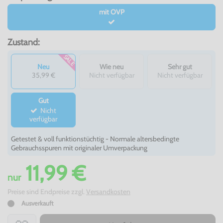
mit OVP
Zustand:
SALE
Neu
Wie neu
Sehr gut
35,99 €
Nicht verfügbar
Nicht verfügbar
Gut
Nicht
verfügbar
Getestet & voll funktionstüchtig - Normale altersbedingte
Gebrauchsspuren mit originaler Umverpackung
11,99 €
nur
Preise sind Endpreise zzgl.
Versandkosten
Ausverkauft