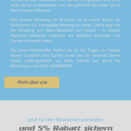
voller Spiele zu entdecken: von den geliebten Klassikern bis zu
den neuesten Releases.
Seit unserer Gründung vor 18 Jahren ist es unsere Vision, die
Faszination für Videospiele lebendig zu halten. Daher liegt uns
die Erhaltung von Retro-Klassikern am Herzen – in unserer
Reparatur-Werkstatt schenken wir defekten Konsolen und
Games ein neues Leben.
Als Game-Fachhändler stehen wir dir bei Fragen zu Verkauf
deiner Konsolen und Games sowie bei der Auswahl deines
neuen Lieblingsartikels zur Seite. Schreib uns gerne bei
WhatsApp unter 030-609886894.
Mehr über uns
Jetzt für den Newsletter anmelden
und 5% Rabatt sichern