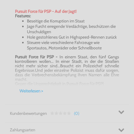
Pursuit Force für PSP - Auf der Jagt!
Features:
Beseitige die Korruption im Staat
Jage Furcht erregende Verdächtige, beschützen die
Unschuldigen
Hole gestohlenes Gut in Highspeed-Rennen zurück
Steuere viele verschiedene Fahrzeuge wie
Sportautos, Motorräder oder Schnellboote
Pursuit Force für PSP -
In einem Staat, den fünf Gangs
kontrollieren wollen... In einer Stadt, in der die Straßen
nicht mehr sicher sind...Braucht ein Polizeichef schnelle
Ergebnisse.Und jeder einzelne Polizist muss dafür sorgen,
dass die Verbrechensbekämpfung Ihren Namen alle Ehre
macht.
Gegen die Ungerechtigkeit in Pursuit Force für PSP!
Weiterlesen >
Kundenbewertungen
(0)
Zahlungsarten