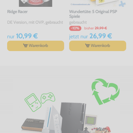
Ridge Racer
Wundertüte: 5 Original PSP
Spiele
DE Version, mit OVP, gebraucht
gebraucht
bisher
29,99 €
-10%
10,99 €
26,99 €
nur
jetzt
nur
Warenkorb
Warenkorb