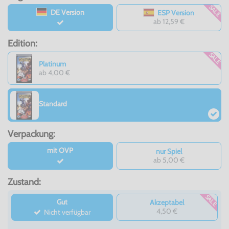
SALE
DE Version
ESP Version
ab 12,59 €
Edition:
SALE
Platinum
ab 4,00 €
Standard
Verpackung:
mit OVP
nur Spiel
ab 5,00 €
Zustand:
SALE
Gut
Akzeptabel
4,50 €
Nicht verfügbar