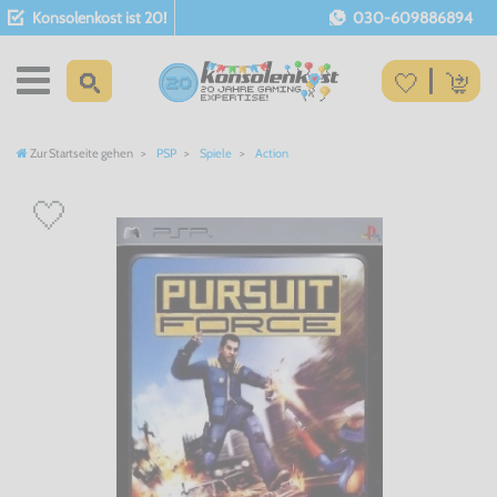
Konsolenkost ist 20!
030-609886894
Zur Startseite gehen
PSP
Spiele
Action