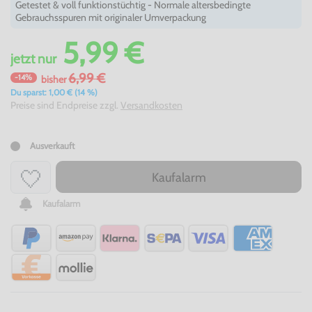
Getestet & voll funktionstüchtig - Normale altersbedingte
Gebrauchsspuren mit originaler Umverpackung
5,99 €
jetzt
nur
6,99 €
-14%
bisher
Du sparst: 1,00 € (14 %)
Preise sind Endpreise zzgl.
Versandkosten
Ausverkauft
Kaufalarm
Kaufalarm