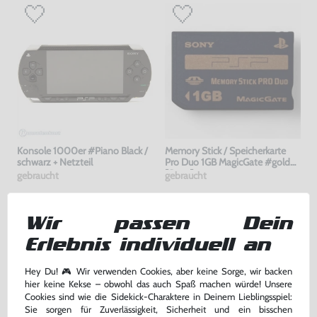
Konsole 1000er #Piano Black /
Memory Stick / Speicherkarte
schwarz + Netzteil
Pro Duo 1GB MagicGate #gold
[Sony]
gebraucht
gebraucht
169,99 €
7,99 €
nur
nur
Wir passen Dein
Warenkorb
Warenkorb
Erlebnis individuell an
Hey Du! 🎮 Wir verwenden Cookies, aber keine Sorge, wir backen
hier keine Kekse – obwohl das auch Spaß machen würde! Unsere
Cookies sind wie die Sidekick-Charaktere in Deinem Lieblingsspiel:
Sie sorgen für Zuverlässigkeit, Sicherheit und ein bisschen