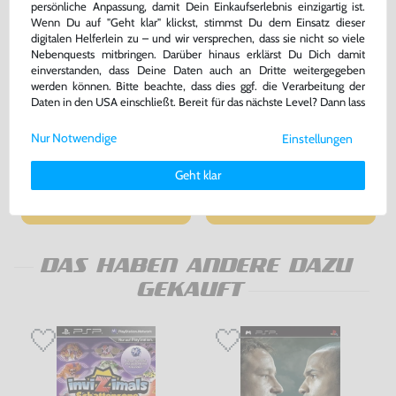
persönliche Anpassung, damit Dein Einkaufserlebnis einzigartig ist.
Wenn Du auf "Geht klar" klickst, stimmst Du dem Einsatz dieser
digitalen Helferlein zu – und wir versprechen, dass sie nicht so viele
Nebenquests mitbringen. Darüber hinaus erklärst Du Dich damit
einverstanden, dass Deine Daten auch an Dritte weitergegeben
werden können. Bitte beachte, dass dies ggf. die Verarbeitung der
Daten in den USA einschließt. Bereit für das nächste Level? Dann lass
Original USB Ladekabel Adapter
Konsole Slim & Lite 3000er
uns gemeinsam weiterziehen! 🚀
/ Mo. PSP-N104 [Sony]
#Piano Black / schwarz +
Netzteil
Nur Notwendige
Einstellungen
gebraucht
gebraucht
Weitere Informationen zu den von uns verwendeten Cookies und
bisher
23,99 €
-67%
Deinen Rechten als Nutzer findest Du in unserer
Daten­schutz­
Geht klar
7,99 €
219,99 €
erklärung
und unserem
Impressum
.
jetzt
nur
nur
Warenkorb
Warenkorb
DAS HABEN ANDERE DAZU
GEKAUFT